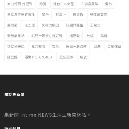
女力報到-好運到
婚變
嫁台日本女星
布袋戲風箏
愛紗
日本農業株式會社
星予
林瀛洲
柯文哲
樂生療養院
民政局
江宏傑
火神的眼淚
無國界醫生
王泉仁
瑞芳氣象站
石門十景實在好好玩
福原愛
紋繡
美睫
艾瑞兒美學
萬芳醫院
蜜唇
角頭－浪流連
邱澤
金屬彈簧
陳庭妮
隱世THE ARCADIA
風梨風箏
麻衣
關於集新聞
集新聞 intime NEWS生活型新聞網站。
隨選新聞