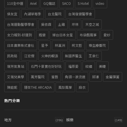
110全中運
Ariel
GQ雜誌
SACO
S Hotel
video
侯友宜
內湖草莓季
台北醫院
台灣復健醫學會
台灣運動醫學學會
吳依霖
土雞
坪林
天空之城
女力報到-好運到
婚變
嫁台日本女星
布袋戲風箏
愛紗
日本農業株式會社
星予
林瀛洲
柯文哲
樂生療養院
民政局
江宏傑
火神的眼淚
無國界醫生
王泉仁
瑞芳氣象站
石門十景實在好好玩
福原愛
紋繡
美睫
艾瑞兒美學
萬芳醫院
蜜唇
角頭－浪流連
邱澤
金屬彈簧
陳庭妮
隱世THE ARCADIA
風梨風箏
麻衣
熱門分類
地方
娛樂
(396)
(149)