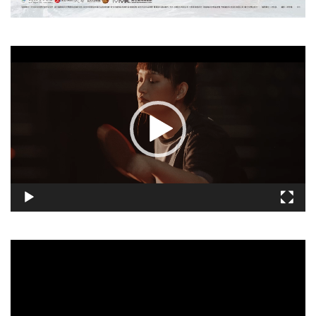
視
訊
播
放
器