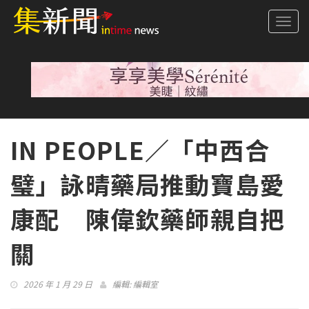
Togg
navi
IN PEOPLE／「中西合
璧」詠晴藥局推動寶島愛
康配 陳偉欽藥師親自把
關
2026 年 1 月 29 日
編輯:
編輯室