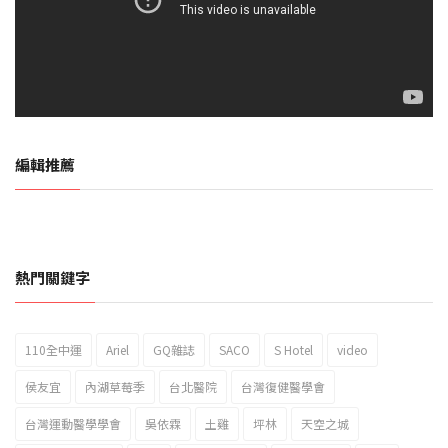
編輯推薦
熱門關鍵字
110全中運
Ariel
GQ雜誌
SACO
S Hotel
video
2023新北市北海岸國際風箏節「風在石起」霸氣回歸
侯友宜
內湖草莓季
台北醫院
台灣復健醫學會
台灣運動醫學學會
吳依霖
土雞
坪林
天空之城