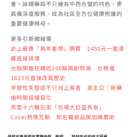
會。詠晴藥局不只擁有中西合璧的特色，更
具備深度服務、成為社區全方位健康照護的
重要健康褓母。
更多引新聞報導
史上最貴「馬年套幣」開賣 2450元一套清
晨直接排爆
台股開盤狂飆近200點再創新高 台積電
1835元直接改寫歷史
早發性失智症不只找上長者 恩主公：新藥
搶時間延緩惡化
燕雲十六聲玩家「包場大巨蛋秀泰」
Coser熱情互動 知名電競品牌加碼贊助
張銘祐轟黃國昌軍購造假 刪國
跨越年代的復古華麗