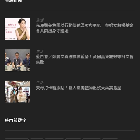
生活
光澤醫美集團以行動傳遞溫柔與勇氣 與婦女救援基金
會共同挺身守護她
生活
藍白會／鄭麗文真統震撼藍營！黃國昌東施效顰柯文哲
失敗
生活
天母打卡新據點！巨人聖誕禮物出沒大葉高島屋
熱門關鍵字