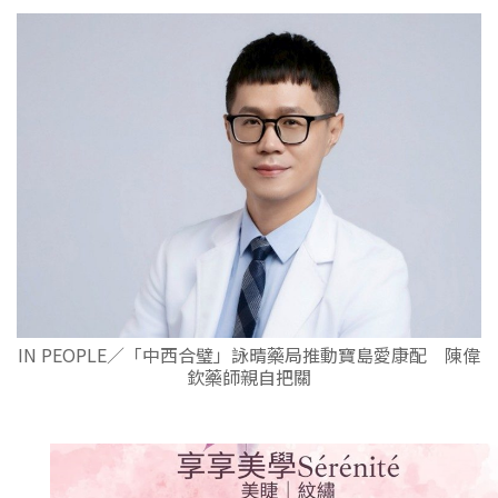
IN PEOPLE／「中西合璧」詠晴藥局推動寶島愛康配 陳偉
欽藥師親自把關