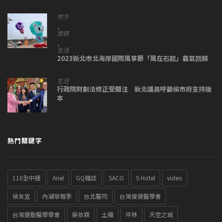
地方
,
旅遊
,
生活
2023新北市北海岸國際風箏節「風在石起」霸氣回歸
生活
行政院財劃法修正受關注 新北議員呼籲侯市府支持版
本
熱門關鍵字
110全中運
Ariel
GQ雜誌
SACO
S Hotel
video
侯友宜
內湖草莓季
台北醫院
台灣復健醫學會
台灣運動醫學學會
吳依霖
土雞
坪林
天空之城