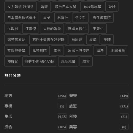
女力報到-好運到
婚變
嫁台日本女星
布袋戲風箏
愛紗
日本農業株式會社
星予
林瀛洲
柯文哲
樂生療養院
民政局
江宏傑
火神的眼淚
無國界醫生
王泉仁
瑞芳氣象站
石門十景實在好好玩
福原愛
紋繡
美睫
艾瑞兒美學
萬芳醫院
蜜唇
角頭－浪流連
邱澤
金屬彈簧
陳庭妮
隱世THE ARCADIA
風梨風箏
麻衣
熱門分類
地方
娛樂
(396)
(149)
專欄
旅遊
(5)
(231)
生活
科技
(4,359)
(21)
綜合
美容
(185)
(8)