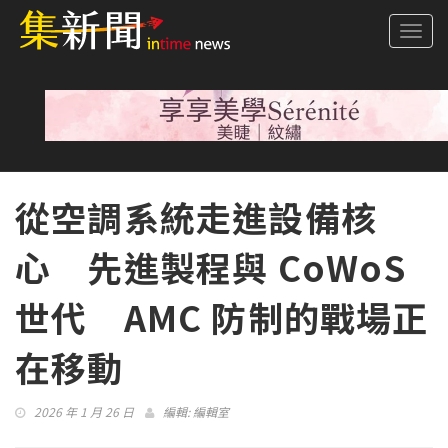
Togg
navi
從空調系統走進設備核
心 先進製程與 CoWoS
世代 AMC 防制的戰場正
在移動
2026 年 1 月 26 日
編輯:
編輯室