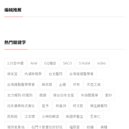
編輯推薦
熱門關鍵字
110全中運
Ariel
GQ雜誌
SACO
S Hotel
video
2023新北市北海岸國際風箏節「風在石起」霸氣回歸
侯友宜
內湖草莓季
台北醫院
台灣復健醫學會
台灣運動醫學學會
吳依霖
土雞
坪林
天空之城
女力報到-好運到
婚變
嫁台日本女星
布袋戲風箏
愛紗
日本農業株式會社
星予
林瀛洲
柯文哲
樂生療養院
民政局
江宏傑
火神的眼淚
無國界醫生
王泉仁
瑞芳氣象站
石門十景實在好好玩
福原愛
紋繡
美睫