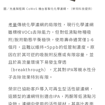
圖／先進製程與 CoWoS 機台客製化化學濾網。（榮宗科技提供）
考量
傳統化學濾網的局限性，現行化學濾網
雖標榜VOCs去除能力，但對低沸點物種吸
附/脫附動態平衡極快，使用壽命通常僅1-6
個月，且難以維持<5ppb的低管制濃度。原
因在於其可逆的吸脫附反應或有限容量，並
且於高流量環境下易發生穿透
（breakthrough），尤其對IPA等親水性分
子去除效果特別有限。
榮宗已協助客戶導入可再生型活性碳濾網，
這類型的濾網特別適合IPA，丙酮等低沸點污
染物。濾網中使用的活性碳材，其高比表面