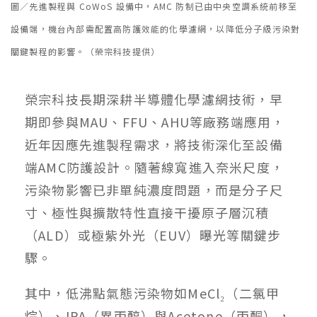
圖／先進製程與 CoWoS 設備中，AMC 防制已由中央空調系統前移至
設備端，機台內部需配置高防護效能的化學濾網，以降低分子級污染對
關鍵製程的影響。（榮宗科技提供）
榮宗科技長期深耕半導體化學濾網技術，早
期即參與MAU、FFU、AHU等廠務端應用，
近年因應先進製程需求，將技術深化至設備
端AMC防護設計。隨著線寬進入奈米尺度，
污染物影響已非單純濃度問題，而是分子尺
寸、極性與擴散特性直接干擾原子層沉積
（ALD）或極紫外光（EUV）曝光等關鍵步
驟。
其中，低沸點氣態污染物如MeCl₂（二氯甲
烷）、IPA（異丙醇）與Acetone（丙酮），