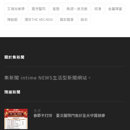
艾瑞兒美學
萬芳醫院
蜜唇
角頭－浪流連
邱澤
金屬彈簧
陳庭妮
隱世THE ARCADIA
風梨風箏
麻衣
關於集新聞
集新聞 intime NEWS生活型新聞網站。
隨選新聞
生活
春節不打烊 臺北醫院門急診全天守護健康