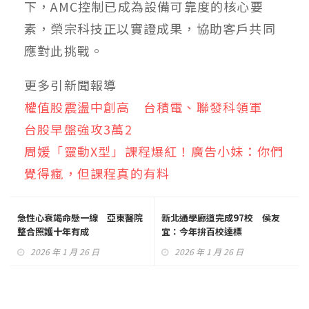
下，AMC控制已成為設備可靠度的核心要
素，榮宗科技正以實證成果，協助客戶共同
應對此挑戰。
更多引新聞報導
權值股震盪中創高 台積電、聯發科領軍
台股早盤強攻3萬2
周媛「靈動X型」課程爆紅！廣告小妹：你們
覺得瘋，但課程真的有料
急性心衰竭命懸一線 亞東醫院
新北通學廊道完成97校 侯友
整合照護十年有成
宜：今年拚百校達標
2026 年 1 月 26 日
2026 年 1 月 26 日