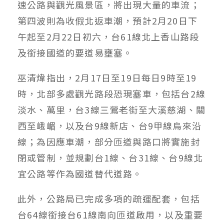
速公路與觀光風景區，將出現大量的車流；
第四波則為收假北返車潮，預計2月20日下
午起至2月22日初六，台61線北上香山路段
及銜接國道的要道易壅塞。
巫清煒指出，2月17日至19日每日9時至19
時，北部多處觀光路段恐現塞車，包括台2線
淡水、萬里，台3線三鶯老街至大溪慈湖、關
西至峨嵋，以及台9線新店、台9甲線烏來沿
線；為因應車潮，部分匝道與路口將實施封
閉或管制，並規劃台1線、台31線、台9線北
宜公路等作為國道替代道路。
此外，公路局已完成多項的疏運配套，包括
台64線銜接台61線南向匝道啟用，以及重要