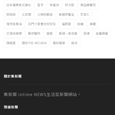
日本農業株式會社
星予
林瀛洲
柯文哲
樂生療養院
民政局
江宏傑
火神的眼淚
無國界醫生
王泉仁
瑞芳氣象站
石門十景實在好好玩
福原愛
紋繡
美睫
艾瑞兒美學
萬芳醫院
蜜唇
角頭－浪流連
邱澤
金屬彈簧
陳庭妮
隱世THE ARCADIA
風梨風箏
麻衣
關於集新聞
集新聞 intime NEWS生活型新聞網站。
隨選新聞