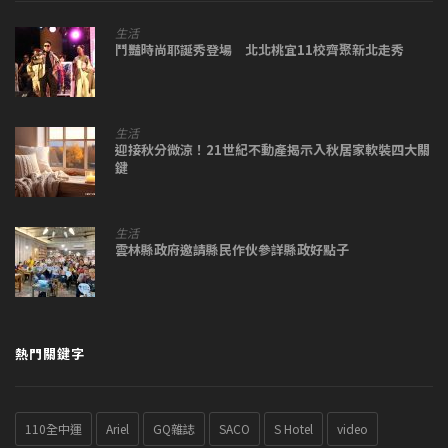
生活
鬥豔時尚耶誕秀登場 北北桃宜11校齊聚新北走秀
生活
迎接秋分微涼！21世紀不動產揭示入秋居家軟裝四大關
鍵
生活
雲林縣政府邀請縣民作伙參詳縣政好點子
熱門關鍵字
110全中運
Ariel
GQ雜誌
SACO
S Hotel
video