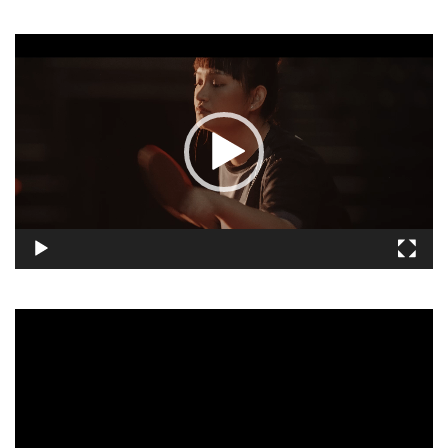
視
訊
播
放
器