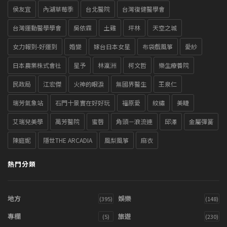
侯友宜
內湖草莓季
台北醫院
台灣復健醫學會
台灣運動醫學學會
吳依霖
土雞
坪林
天空之城
女力報到-好運到
婚變
嫁台日本女星
布袋戲風箏
愛紗
日本農業株式會社
星予
林瀛洲
柯文哲
樂生療養院
民政局
江宏傑
火神的眼淚
無國界醫生
王泉仁
瑞芳氣象站
石門十景實在好好玩
福原愛
紋繡
美睫
艾瑞兒美學
萬芳醫院
蜜唇
角頭－浪流連
邱澤
金屬彈簧
陳庭妮
隱世THE ARCADIA
風梨風箏
麻衣
熱門分類
地方
娛樂
(395)
(148)
專欄
旅遊
(5)
(230)