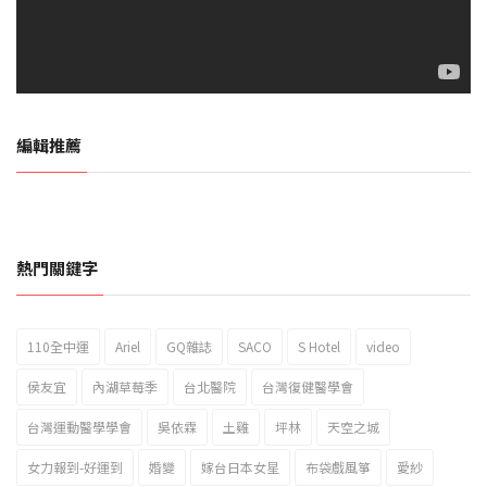
編輯推薦
熱門關鍵字
110全中運
Ariel
GQ雜誌
SACO
S Hotel
video
2023新北市北海岸國際風箏節「風在石起」霸氣回歸
侯友宜
內湖草莓季
台北醫院
台灣復健醫學會
台灣運動醫學學會
吳依霖
土雞
坪林
天空之城
女力報到-好運到
婚變
嫁台日本女星
布袋戲風箏
愛紗