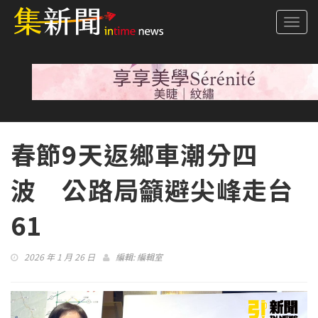
Togg
navi
春節9天返鄉車潮分四
波 公路局籲避尖峰走台
61
2026 年 1 月 26 日
編輯:
編輯室