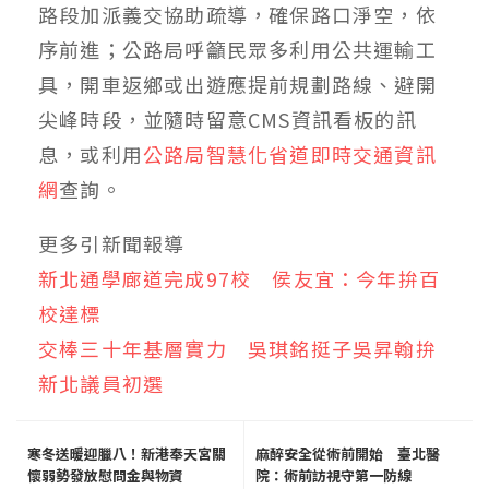
路段加派義交協助疏導，確保路口淨空，依
序前進；公路局呼籲民眾多利用公共運輸工
具，開車返鄉或出遊應提前規劃路線、避開
尖峰時段，並隨時留意CMS資訊看板的訊
息，或利用
公路局智慧化省道即時交通資訊
網
查詢。
更多引新聞報導
新北通學廊道完成97校 侯友宜：今年拚百
校達標
交棒三十年基層實力 吳琪銘挺子吳昇翰拚
新北議員初選
寒冬送暖迎臘八！新港奉天宮關
麻醉安全從術前開始 臺北醫
懷弱勢發放慰問金與物資
院：術前訪視守第一防線