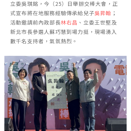
立委吳琪銘，今（25）日舉辦交棒大會，正
式宣布將在地服務經驗傳承給兒子
吳昇翰
；
活動邀請前內政部長
林右昌
、立委王世堅及
新北市長參選人蘇巧慧到場力挺，現場湧入
數千名支持者，氣氛熱烈。