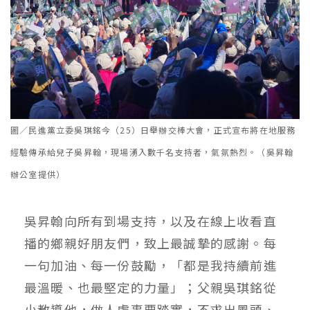
圖／民進黨立委吳琪銘今（25）日舉辦交棒大會，正式宣布將在地服務
經驗傳承給兒子吳昇翰，現場湧入數千名支持者，氣氛熱烈。（吳昇翰
辦公室提供）
吳昇翰向所有到場支持，以及在線上收看直
播的鄉親好朋友們，致上最誠摯的感謝。每
一句加油、每一份鼓勵，「都是我持續前進
最溫暖、也最堅定的力量」；父親吳琪銘從
小教導他，做人處事要踏實，不求出風頭、