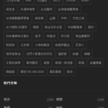
110全中運
Ariel
GQ雜誌
SACO
S Hotel
video
侯友宜
內湖草莓季
台北醫院
台灣復健醫學會
台灣運動醫學學會
吳依霖
土雞
坪林
天空之城
女力報到-好運到
婚變
嫁台日本女星
布袋戲風箏
愛紗
日本農業株式會社
星予
林瀛洲
柯文哲
樂生療養院
民政局
江宏傑
火神的眼淚
無國界醫生
王泉仁
瑞芳氣象站
石門十景實在好好玩
福原愛
紋繡
美睫
艾瑞兒美學
萬芳醫院
蜜唇
角頭－浪流連
邱澤
金屬彈簧
陳庭妮
隱世THE ARCADIA
風梨風箏
麻衣
熱門分類
地方
娛樂
(395)
(148)
專欄
旅遊
(5)
(230)