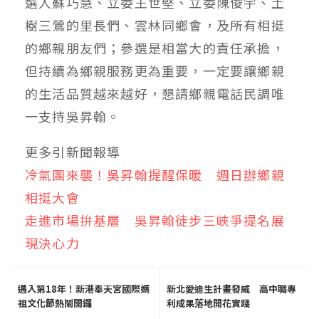
選人蘇巧慧、立委王世堅、立委陳俊宇、土
樹三鶯的里長們、雲林同鄉會，及所有相挺
的鄉親朋友們；參選是相當大的責任承擔，
但持續為鄉親服務更為重要，一定要讓鄉親
的生活品質越來越好，懇請鄉親電話民調唯
一支持吳昇翰。
更多引新聞報導
冷氣團來襲！吳昇翰提醒保暖 週日辦鄉親
相挺大會
走進市場拚基層 吳昇翰徒步三峽爭提名展
現決心力
邁入第18年！新港奉天宮國際媽
新北愛迪生計畫發威 高中職專
祖文化節熱鬧開鑼
利成果落地開花實踐