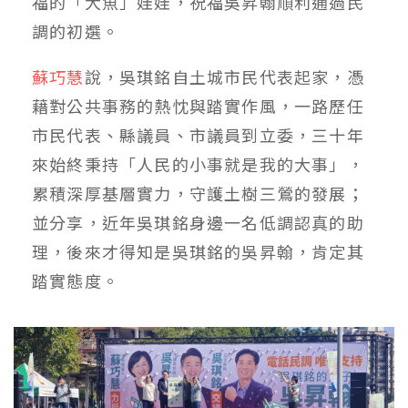
福的「大魚」娃娃，祝福吳昇翰順利通過民
調的初選。
蘇巧慧
說，吳琪銘自土城市民代表起家，憑
藉對公共事務的熱忱與踏實作風，一路歷任
市民代表、縣議員、市議員到立委，三十年
來始終秉持「人民的小事就是我的大事」，
累積深厚基層實力，守護土樹三鶯的發展；
並分享，近年吳琪銘身邊一名低調認真的助
理，後來才得知是吳琪銘的吳昇翰，肯定其
踏實態度。