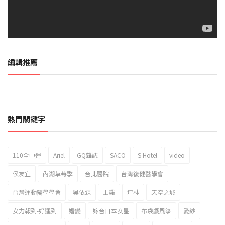
編輯推薦
熱門關鍵字
110全中運
Ariel
GQ雜誌
SACO
S Hotel
video
2023新北市北海岸國際風箏節「風在石起」霸氣回歸
侯友宜
內湖草莓季
台北醫院
台灣復健醫學會
台灣運動醫學學會
吳依霖
土雞
坪林
天空之城
女力報到-好運到
婚變
嫁台日本女星
布袋戲風箏
愛紗