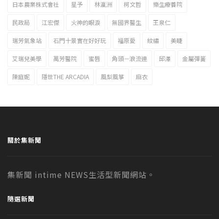
日本農業株式會社
星予
林瀛洲
柯文哲
樂生療養院
民政局
江宏傑
火神的眼淚
無國界醫生
王泉仁
瑞芳氣象站
石門十景實在好好玩
福原愛
紋繡
美睫
艾瑞兒美學
萬芳醫院
蜜唇
角頭－浪流連
邱澤
金屬彈簧
陳庭妮
隱世THE ARCADIA
風梨風箏
麻衣
關於集新聞
集新聞 intime NEWS生活型新聞網站。
隨選新聞