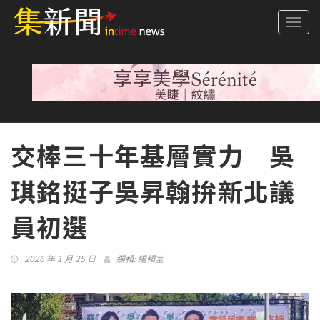
Togg
navi
交棒三十年基層實力 吳
琪銘挺子吳昇翰拚新北議
員初選
2026 年 1 月 25 日
編輯:
編輯室