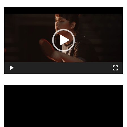
視
訊
播
放
器