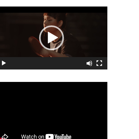
視
訊
播
放
器