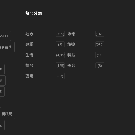
熱門分類
地方
娛樂
(395)
(148)
SACO
專欄
旅遊
(5)
(230)
湖草莓季
生活
科技
(4,355)
(21)
綜合
美容
(185)
(8)
雞
要聞
(60)
到
箏
民政局
生