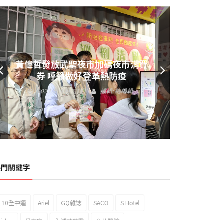
黃偉哲發放武聖夜市加碼夜市消費
券 呼籲做好登革熱防疫
2023 年 9 月 23 日
編輯:
總編輯
熱門關鍵字
110全中運
Ariel
GQ雜誌
SACO
S Hotel