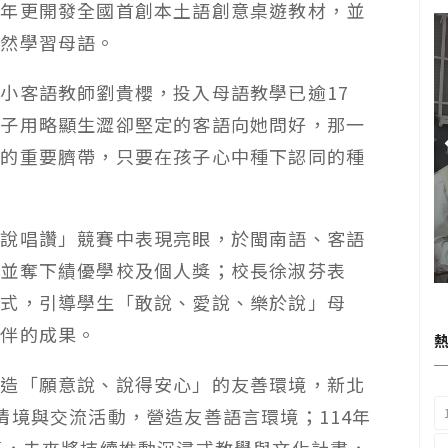
近年更開發全國首創本土語創意桌遊教材，並
自然學習母語。
小客語教師劉貴櫻，投入母語教學已逾17
孩子用略顯生澀卻堅定的客語向她問好，那一
化的重要臍帶，只要在孩子心中種下認同的種
意說唱讚」競賽中表現亮眼，於閩南語、客語
，並奪下績優學校及個人獎；校長徐淑芬表
方式，引導學生「敢說、愛說、樂於說」母
陪伴的成果。
營造「願意說、說得安心」的友善環境，新北
情境與交流活動，營造友善語言環境；114年