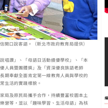
信開口說客語。（新北市政府教育局提供）
意說唱讚」、「母語日活動績優學校」、「本
績優人員暨團體獎」及「資深優良族語老師
到長期奉獻全面肯定第一線教育人員與學校的
日常生活的實踐樣貌。
客家局及原民局攜手合作，持續豐富校園本土
育樂營等，並以「趣味學習、生活母語」為核