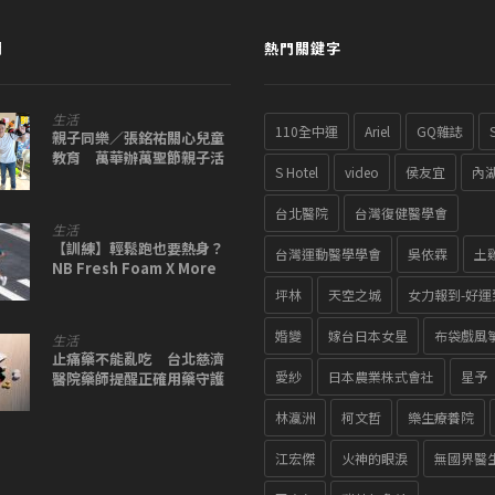
聞
熱門關鍵字
生活
110全中運
Ariel
GQ雜誌
親子同樂／張銘祐關心兒童
教育 萬華辦萬聖節親子活
S Hotel
video
侯友宜
內
動爆滿
台北醫院
台灣復健醫學會
生活
【訓練】輕鬆跑也要熱身？
台灣運動醫學學會
吳依霖
土
NB Fresh Foam X More
v5 超厚彈的暢跑首選
坪林
天空之城
女力報到-好運
婚變
嫁台日本女星
布袋戲風
生活
止痛藥不能亂吃 台北慈濟
愛紗
日本農業株式會社
星予
醫院藥師提醒正確用藥守護
健康
林瀛洲
柯文哲
樂生療養院
江宏傑
火神的眼淚
無國界醫