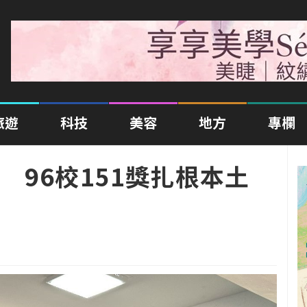
旅遊
科技
美容
地方
專欄
 96校151獎扎根本土