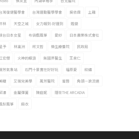
video
侯友宜
內湖草莓季
台北醫院
台灣復健醫學會
台灣運動醫學學會
吳依霖
土雞
坪林
天空之城
女力報到-好運到
婚變
嫁台日本女星
布袋戲風箏
愛紗
日本農業株式會社
星予
林瀛洲
柯文哲
樂生療養院
民政局
江宏傑
火神的眼淚
無國界醫生
王泉仁
瑞芳氣象站
石門十景實在好好玩
福原愛
紋繡
美睫
艾瑞兒美學
萬芳醫院
蜜唇
角頭－浪流連
邱澤
金屬彈簧
陳庭妮
隱世THE ARCADIA
風梨風箏
麻衣