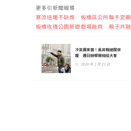
更多引新聞報導
寒流送暖不缺席 板橋區公所聯手宮
板橋玫瑰公園新遊戲場啟用 親子共
冷氣團來襲！吳昇翰提醒保
暖 週日辦鄉親相挺大會
2026 年 1 月 21 日