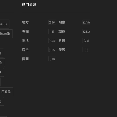
熱門分類
地方
娛樂
(396)
(149)
SACO
專欄
旅遊
(5)
(231)
湖草莓季
生活
科技
(4,360)
(21)
綜合
美容
(185)
(8)
雞
要聞
(60)
到
箏
民政局
生