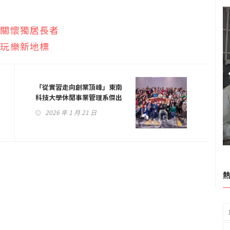
廟關懷獨居長者
融玩樂新地標
「從實習走向創業頂峰」東南
科技大學休閒事業管理系傑出
校友紀凱傑 十年耕耘開創七
2026 年 1 月 21 日
大品牌