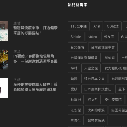
聞
熱門關鍵字
生活
110全中運
Ariel
GQ雜誌
新冠與流感季節 打造健康
家居的必要要點！
S Hotel
video
侯友宜
內
台北醫院
台灣復健醫學會
生活
IN觀點／春節倒垃圾眉角
台灣運動醫學學會
吳依霖
土
多 一句謝謝對清潔隊員最
暖心
坪林
天空之城
女力報到-好運
婚變
嫁台日本女星
布袋戲風
生活
房仲創業秉持職人精神！葉
愛紗
日本農業株式會社
星予
俞麟加盟大家房屋連續3年
獲TOP菁英獎
林瀛洲
柯文哲
樂生療養院
江宏傑
火神的眼淚
無國界醫
王泉仁
瑞芳氣象站