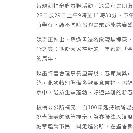
皆規劃揮毫贈春聯活動，深受市民朋友
28日及29日上午9時至11時30分、下
時舉行，讓不同時段的民眾都能共襄
陳奇正指出，透過書法名家現場揮毫
術之美；期盼大家在新的一年都能「
的馬年。
醉墨軒書會理事長唐菁說，春節前與
統，此次特別準備多款寓意吉祥、招
家中，迎接生氣蓬勃、好運奔馳的新
板橋區公所補充，自100年起持續辦
排書法老師親筆揮毫，為春聯注入溫
誠摯邀請市民一同走進公所，在墨香