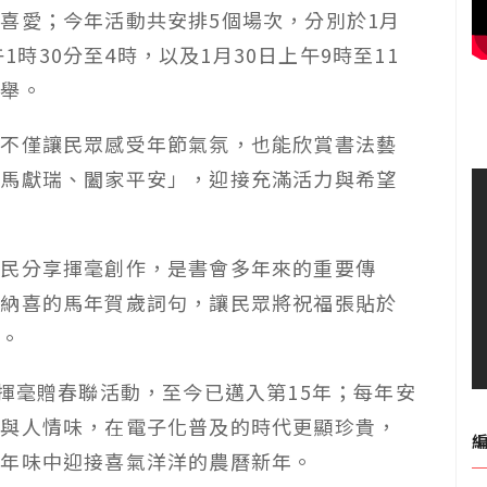
喜愛；今年活動共安排5個場次，分別於1月
午1時30分至4時，以及1月30日上午9時至11
盛舉。
，不僅讓民眾感受年節氣氛，也能欣賞書法藝
金馬獻瑞、闔家平安」，迎接充滿活力與希望
市民分享揮毫創作，是書會多年來的重要傳
福納喜的馬年賀歲詞句，讓民眾將祝福張貼於
春。
理揮毫贈春聯活動，至今已邁入第15年；每年安
度與人情味，在電子化普及的時代更顯珍貴，
與年味中迎接喜氣洋洋的農曆新年。