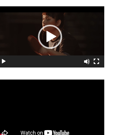
視
訊
播
放
器