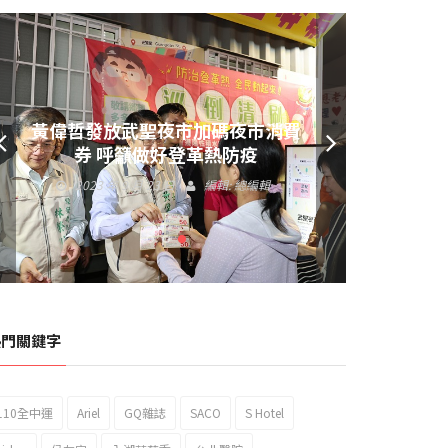
黃偉哲發放武聖夜市加碼夜市消費
券 呼籲做好登革熱防疫
2023 年 9 月 23 日
編輯:
總編輯
熱門關鍵字
110全中運
Ariel
GQ雜誌
SACO
S Hotel