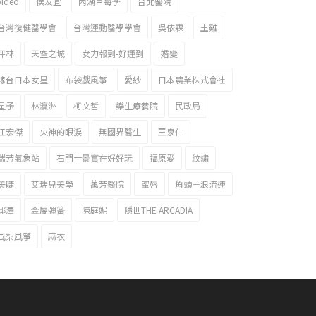
video
侯友宜
內湖草莓季
台北醫院
台灣復健醫學會
台灣運動醫學學會
吳依霖
土雞
坪林
天空之城
女力報到-好運到
婚變
嫁台日本女星
布袋戲風箏
愛紗
日本農業株式會社
星予
林瀛洲
柯文哲
樂生療養院
民政局
江宏傑
火神的眼淚
無國界醫生
王泉仁
瑞芳氣象站
石門十景實在好好玩
福原愛
紋繡
美睫
艾瑞兒美學
萬芳醫院
蜜唇
角頭－浪流連
邱澤
金屬彈簧
陳庭妮
隱世THE ARCADIA
風梨風箏
麻衣