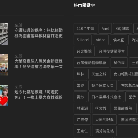
聞
熱門關鍵字
生活
110全中運
Ariel
GQ雜誌
守護知識的秩序：無軌移動
櫃為圖書館與教材室打造更
S Hotel
video
侯友宜
內
安全穩定的收納環境
台北醫院
台灣復健醫學會
生活
大葉高島屋人氣美食新櫃登
台灣運動醫學學會
吳依霖
土
場！冬令進補泡湯吃鍋一次
滿足
坪林
天空之城
女力報到-好運
婚變
嫁台日本女星
布袋戲風
生活
短今比基尼被嫌「阿嬤花
愛紗
日本農業株式會社
星予
色」！一換上暴力身材讓粉
絲都跪了
林瀛洲
柯文哲
樂生療養院
江宏傑
火神的眼淚
無國界醫
王泉仁
瑞芳氣象站