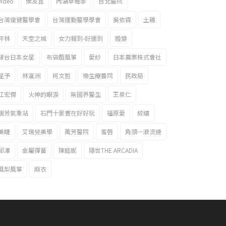
video
侯友宜
內湖草莓季
台北醫院
台灣復健醫學會
台灣運動醫學學會
吳依霖
土雞
坪林
天空之城
女力報到-好運到
婚變
嫁台日本女星
布袋戲風箏
愛紗
日本農業株式會社
星予
林瀛洲
柯文哲
樂生療養院
民政局
江宏傑
火神的眼淚
無國界醫生
王泉仁
瑞芳氣象站
石門十景實在好好玩
福原愛
紋繡
美睫
艾瑞兒美學
萬芳醫院
蜜唇
角頭－浪流連
邱澤
金屬彈簧
陳庭妮
隱世THE ARCADIA
風梨風箏
麻衣