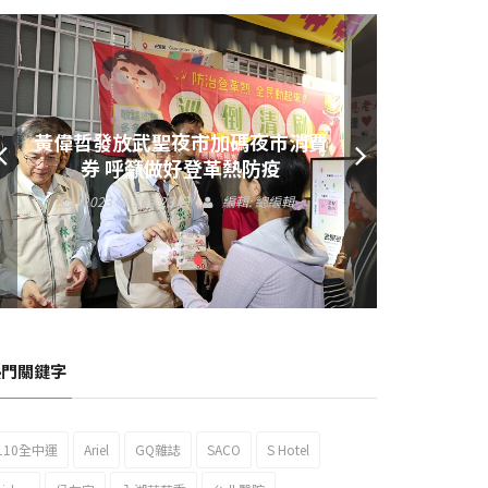
黃偉哲發放武聖夜市加碼夜市消費
券 呼籲做好登革熱防疫
2023 年 9 月 23 日
編輯:
總編輯
熱門關鍵字
110全中運
Ariel
GQ雜誌
SACO
S Hotel