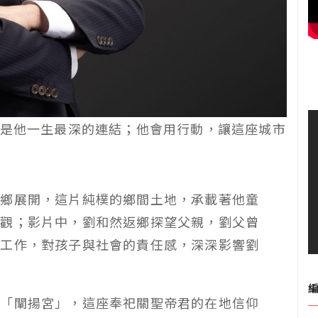
是他一生最深的連結；他會用行動，讓這座城市
塘鄉展開，這片純樸的鄉間土地，承載著他童
值觀；影片中，劉和然返鄉探望父親，劉父曾
育工作，對孩子與社會的責任感，深深影響劉
的「闡揚宮」，這座奉祀關聖帝君的在地信仰