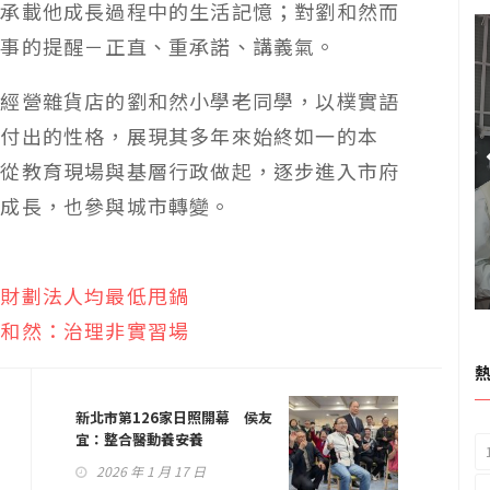
也承載他成長過程中的生活記憶；對劉和然而
處事的提醒－正直、重承諾、講義氣。
塘經營雜貨店的劉和然小學老同學，以樸實語
多付出的性格，展現其多年來始終如一的本
，從教育現場與基層行政做起，逐步進入市府
市成長，也參與城市轉變。
弄財劃法人均最低甩鍋
劉和然：治理非實習場
新北市第126家日照開幕 侯友
宜：整合醫動養安養
2026 年 1 月 17 日