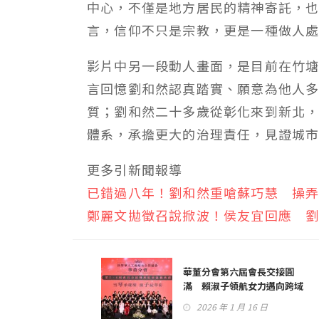
中心，不僅是地方居民的精神寄託，
言，信仰不只是宗教，更是一種做人
影片中另一段動人畫面，是目前在竹
言回憶劉和然認真踏實、願意為他人
質；劉和然二十多歲從彰化來到新北
體系，承擔更大的治理責任，見證城
更多引新聞報導
已錯過八年！劉和然重嗆蘇巧慧 操
鄭麗文拋徵召說掀波！侯友宜回應 
華董分會第六屆會長交接圓
滿 賴淑子領航女力邁向跨域
新局
2026 年 1 月 16 日