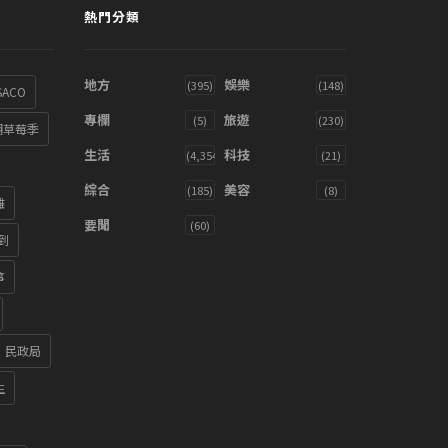
熱門分類
地方
娛樂
(395)
(148)
SACO
專欄
旅遊
(5)
(230)
湖草莓季
生活
科技
(4,354)
(21)
綜合
美容
(185)
(8)
雞
要聞
(60)
到
箏
民政局
生