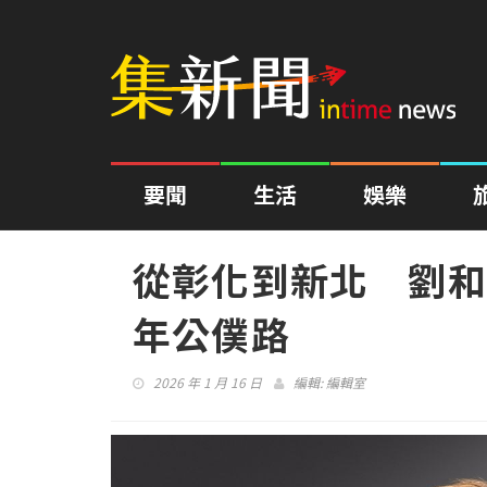
要聞
生活
娛樂
從彰化到新北 劉和
年公僕路
2026 年 1 月 16 日
編輯:
編輯室