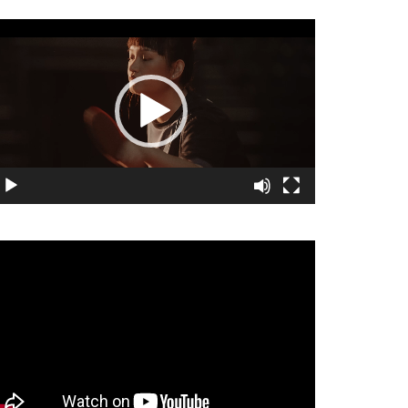
視
訊
播
放
器