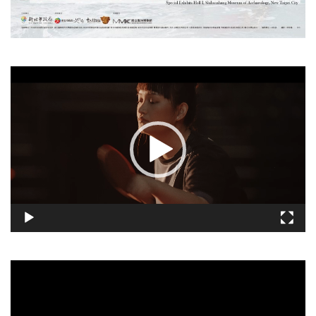
視
訊
播
放
器