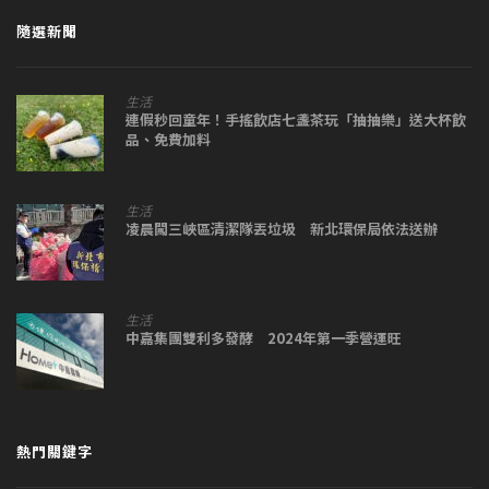
隨選新聞
生活
連假秒回童年！手搖飲店七盞茶玩「抽抽樂」送大杯飲
品、免費加料
生活
凌晨闖三峽區清潔隊丟垃圾 新北環保局依法送辦
生活
中嘉集團雙利多發酵 2024年第一季營運旺
熱門關鍵字