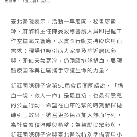
更健康。（臺北醫院提供）
臺北醫院表示，活動一早展開，秘書廖素
玲、麻醉科主任陳晏波等醫護人員即把握工
作空檔率先響應，以實際行動支持臨床用血
需求；現場也吸引病人家屬及附近居民參
與，即使天氣寒冷，仍踴躍排隊捐血，展現
醫療團隊與社區攜手守護生命的力量。
新莊國際獅子會第51屆會長閻國靖說，「捐
血一袋，救人一命」是最直接、也最有意義
的公益行動，希望在血庫吃緊的時刻發揮拋
磚引玉效果，號召更多民眾加入熱血行列，
為社會累積溫暖與希望；為鼓勵民眾參與，
新莊國際獅子會與臺北醫院特別準備實用小