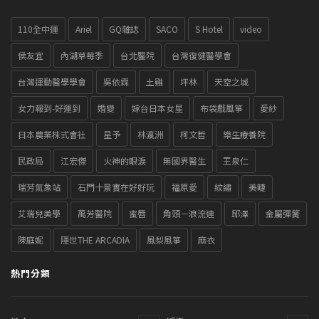
110全中運
Ariel
GQ雜誌
SACO
S Hotel
video
侯友宜
內湖草莓季
台北醫院
台灣復健醫學會
台灣運動醫學學會
吳依霖
土雞
坪林
天空之城
女力報到-好運到
婚變
嫁台日本女星
布袋戲風箏
愛紗
日本農業株式會社
星予
林瀛洲
柯文哲
樂生療養院
民政局
江宏傑
火神的眼淚
無國界醫生
王泉仁
瑞芳氣象站
石門十景實在好好玩
福原愛
紋繡
美睫
艾瑞兒美學
萬芳醫院
蜜唇
角頭－浪流連
邱澤
金屬彈簧
陳庭妮
隱世THE ARCADIA
風梨風箏
麻衣
熱門分類