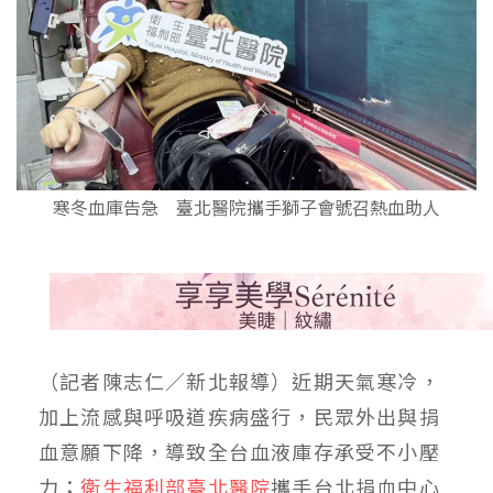
寒冬血庫告急 臺北醫院攜手獅子會號召熱血助人
（記者陳志仁／新北報導）近期天氣寒冷，
加上流感與呼吸道疾病盛行，民眾外出與捐
血意願下降，導致全台血液庫存承受不小壓
力；
衛生福利部臺北醫院
攜手台北捐血中心