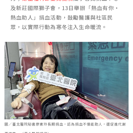
及新莊國際獅子會，13日舉辦「熱血有你・
熱血助人」捐血活動，鼓勵醫護與社區民
眾，以實際行動為寒冬注入生命暖流。
圖／臺北醫院秘書廖素玲長期捐血，認為捐血不僅能助人，還促進代謝