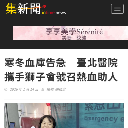
Togg
navi
寒冬血庫告急 臺北醫院
攜手獅子會號召熱血助人
2026 年 1 月 14 日
編輯:
編輯室