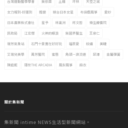
台灣運動醫學學會
吳依霖
土雞
坪林
天空之城
女力報到-好運到
婚變
嫁台日本女星
布袋戲風箏
愛紗
日本農業株式會社
星予
林瀛洲
柯文哲
樂生療養院
民政局
江宏傑
火神的眼淚
無國界醫生
王泉仁
瑞芳氣象站
石門十景實在好好玩
福原愛
紋繡
美睫
艾瑞兒美學
萬芳醫院
蜜唇
角頭－浪流連
邱澤
金屬彈簧
陳庭妮
隱世THE ARCADIA
風梨風箏
麻衣
關於集新聞
集新聞 intime NEWS生活型新聞網站。