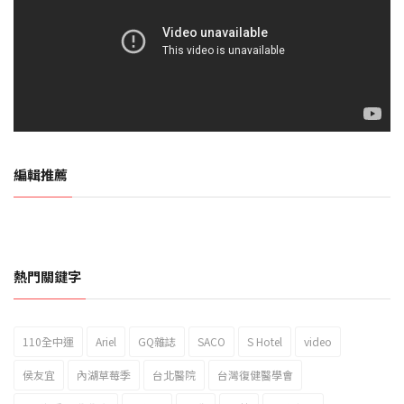
編輯推薦
熱門關鍵字
110全中運
Ariel
GQ雜誌
SACO
S Hotel
video
2023新北市北海岸國際風箏節「風在石起」霸氣回歸
侯友宜
內湖草莓季
台北醫院
台灣復健醫學會