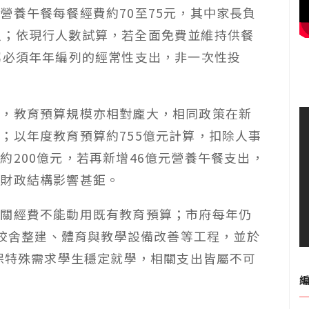
營養午餐每餐經費約70至75元，其中家長負
69人；依現行人數試算，若全面免費並維持供餐
屬必須年年編列的經常性支出，非一次性投
多，教育預算規模亦相對龐大，相同政策在新
；以年度教育預算約755億元計算，扣除人事
約200億元，若再新增46億元營養午餐支出，
育財政結構影響甚鉅。
相關經費不能動用既有教育預算；市府每年仍
舊校舍整建、體育與教學設備改善等工程，並於
確保特殊需求學生穩定就學，相關支出皆屬不可