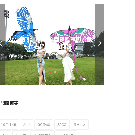
2023新北市北海岸國際風箏節「風
黃偉哲發放武聖夜市加碼夜市消費
在石起」霸氣回歸
券 呼籲做好登革熱防疫
2023 年 10 月 3 日
編輯:
總編輯
2023 年 9 月 23 日
編輯:
總編輯
熱門關鍵字
110全中運
Ariel
GQ雜誌
SACO
S Hotel