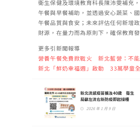
衛生保健及環境教育科長陳沛雯補充，
午餐與早餐補助，並透過安心蔬菜、
午餐品質與食安；未來評估任何新增
財源，在量力而為原則下，確保教育
更多引新聞報導
營養午餐免費掀戰火 新北藍營：不
新北「鮮奶幸福週」啟動 33萬學童
新北流感疫苗擴及40歲 衛生
局籲左流右新防疫即起接種
2026 年 1 月 9 日