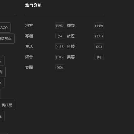
熱門分類
地方
娛樂
(396)
(149)
SACO
專欄
旅遊
(5)
(231)
湖草莓季
生活
科技
(4,358)
(21)
綜合
美容
(185)
(8)
雞
要聞
(60)
到
箏
民政局
生