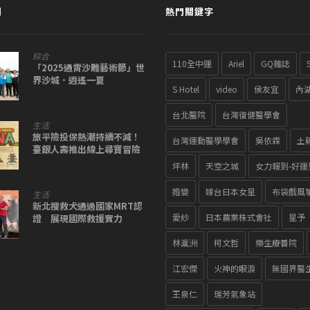
聞
熱門關鍵字
綜合
110全中運
Ariel
GQ雜誌
「2025通霄沙雕藝術節」世
界沙城．逍遙一夏
S Hotel
video
侯友宜
內
台北醫院
台灣復健醫學會
生活
旅平險投保熱潮持續不減！
台灣運動醫學學會
吳依霖
土
臺銀人壽推出線上尋寶冒險
活動
坪林
天空之城
女力報到-好運
婚變
嫁台日本女星
布袋戲風
生活
新北搜救犬通過國家MRT認
愛紗
日本農業株式會社
星予
證 展現國際救援實力
林瀛洲
柯文哲
樂生療養院
江宏傑
火神的眼淚
無國界醫
王泉仁
瑞芳氣象站