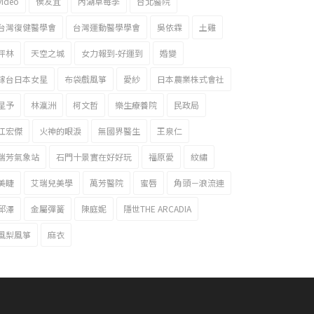
video
侯友宜
內湖草莓季
台北醫院
台灣復健醫學會
台灣運動醫學學會
吳依霖
土雞
坪林
天空之城
女力報到-好運到
婚變
嫁台日本女星
布袋戲風箏
愛紗
日本農業株式會社
星予
林瀛洲
柯文哲
樂生療養院
民政局
江宏傑
火神的眼淚
無國界醫生
王泉仁
瑞芳氣象站
石門十景實在好好玩
福原愛
紋繡
美睫
艾瑞兒美學
萬芳醫院
蜜唇
角頭－浪流連
邱澤
金屬彈簧
陳庭妮
隱世THE ARCADIA
風梨風箏
麻衣