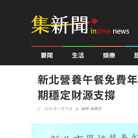
要聞
生活
娛樂
新北營養午餐免費年
期穩定財源支撐
2026 年 1 月 9 日
編輯:
編輯室