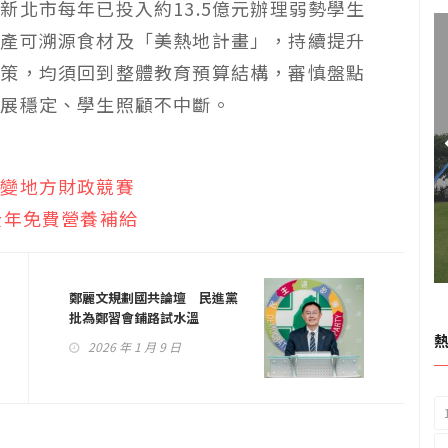
新北市每年已投入約13.5億元辦理弱勢學生
國產可溯源食材及「美熱地計畫」，持續提升
政策，均須回到整體教育預算結構，審慎盤點
發展穩定、學生照顧不中斷。
能變地方財政競賽
全年免費營養補給
鄭麗文規劃國共論壇 民進黨
批為鄭習會鋪路試水溫
2026 年 1 月 9 日