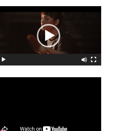
視
訊
播
放
器