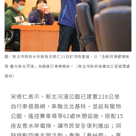
圖／新北市政府水利局長宋德仁31日於市政會議，以「全齡同樂歡樂無
限-盡在新北河濱」為題進行專案報告。（新北市政府高灘地工程管理處
提供）
宋德仁表示，新北河濱公園已建置218公里
自行車道路網，串聯北北基桃，並設有寵物
公園、遙控賽車場等62處休憩設施，搭配15
座友善水岸電梯，讓市民安全便利進出；同
時規劃四季主題活動，春季「春紛節」、夏