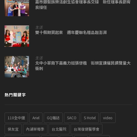
嘉市銀髮族樂活創生協會理事長交接 新任理事長劉宥
良接任
生活
雙十假期買起來 週年慶聯名贈品超澎湃
生活
北中小草南下嘉義力挺張啓楷 街頭宣講催民調聲量大
衝刺
熱門關鍵字
110全中運
Ariel
GQ雜誌
SACO
S Hotel
video
侯友宜
內湖草莓季
台北醫院
台灣復健醫學會