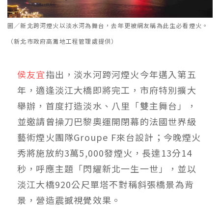
圖／新北跨河煙火以淡水河為舞台，去年更被網友稱為此生必看煙火。
（新北市政府高灘地工程管理處提供）
侯友宜
指出，淡水河跨河煙火今年邁入第五
年，適逢淡江大橋即將完工，市府特別擴大
舉辦，首度打造淡水、八里「雙主舞台」，
並邀請曾操刀巴黎奧運開閉幕的法國世界級
藝術煙火團隊Groupe F來台設計；今晚煙火
秀將施放約3萬5,000發煙火，長達13分14
秒，呼應主題「閃耀新北一生一世」，並以
淡江大橋920公尺單塔不對稱斜張橋景為背
景，營造震撼視覺效果。