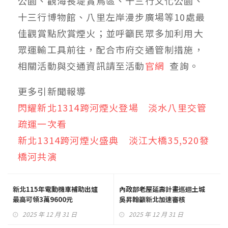
公園、觀海長堤賞鳥區、十三行文化公園、
十三行博物館、八里左岸漫步廣場等10處最
佳觀賞點欣賞煙火；並呼籲民眾多加利用大
眾運輸工具前往，配合市府交通管制措施，
相關活動與交通資訊請至活動
官網
查詢。
更多引新聞報導
閃耀新北1314跨河煙火登場 淡水八里交管
疏運一次看
新北1314跨河煙火盛典 淡江大橋35,520發
橋河共演
新北115年電動機車補助出爐
內政部老屋延壽計畫巡迴土城
最高可領3萬9600元
吳昇翰籲新北加速審核
2025 年 12 月 31 日
2025 年 12 月 31 日