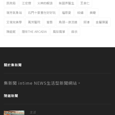
民政局
江宏傑
火神的眼淚
無國界醫生
王泉仁
瑞芳氣象站
石門十景實在好好玩
福原愛
紋繡
美睫
艾瑞兒美學
萬芳醫院
蜜唇
角頭－浪流連
邱澤
金屬彈簧
陳庭妮
隱世THE ARCADIA
風梨風箏
麻衣
關於集新聞
集新聞 intime NEWS生活型新聞網站。
隨選新聞
生活