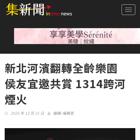
Togg
navi
新北河濱翻轉全齡樂園
侯友宜邀共賞 1314跨河
煙火
2025 年 12 月 31 日
編輯:
編輯室