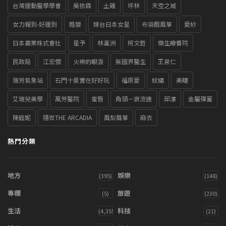
台灣運動醫學學會
吳依霖
土雞
坪林
天空之城
女力報到-好運到
婚變
嫁台日本女星
布袋戲風箏
愛紗
日本農業株式會社
星予
林瀛洲
柯文哲
樂生療養院
民政局
江宏傑
火神的眼淚
無國界醫生
王泉仁
瑞芳氣象站
石門十景實在好好玩
福原愛
紋繡
美睫
艾瑞兒美學
萬芳醫院
蜜唇
角頭－浪流連
邱澤
金屬彈簧
陳庭妮
隱世THE ARCADIA
風梨風箏
麻衣
熱門分類
地方
娛樂
(395)
(148)
專欄
旅遊
(5)
(230)
生活
科技
(4,355)
(21)