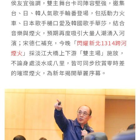
侯友宜強調，雙主舞台卡司陣容堅強，邀集
台、日、韓人氣歌手輪番登場，包括動力火
車、日本歌手樋口愛及韓國歌手華莎，結合
音樂與煙火，預期再度吸引大量人潮湧入河
濱；宋德仁補充，今晚「
閃耀新北1314跨河
煙火
」採淡江大橋上下游「雙主場」施放，
不論身處淡水或八里，皆可同步欣賞零時差
的璀璨煙火，為新年揭開華麗序幕。