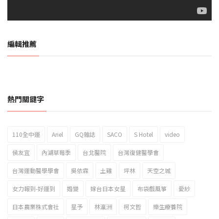
編輯推薦
熱門關鍵字
110全中運
Ariel
GQ雜誌
SACO
S Hotel
video
2023新北市北海岸國際風箏節「風在石起」霸氣回歸
侯友宜
內湖草莓季
台北醫院
台灣復健醫學會
台灣運動醫學學會
吳依霖
土雞
坪林
天空之城
女力報到-好運到
婚變
嫁台日本女星
布袋戲風箏
愛紗
日本農業株式會社
星予
林瀛洲
柯文哲
樂生療養院