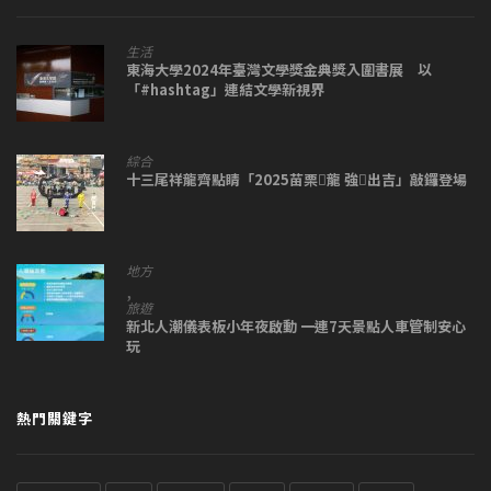
生活
東海大學2024年臺灣文學獎金典獎入圍書展 以
「#hashtag」連結文學新視界
綜合
十三尾祥龍齊點睛「2025苗栗𪹚龍 強𪹚出吉」敲鑼登場
地方
,
旅遊
新北人潮儀表板小年夜啟動 一連7天景點人車管制安心
玩
熱門關鍵字