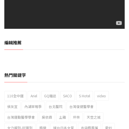
編輯推薦
熱門關鍵字
110全中運
Ariel
GQ雜誌
SACO
S Hotel
video
2023新北市北海岸國際風箏節「風在石起」霸氣回歸
侯友宜
內湖草莓季
台北醫院
台灣復健醫學會
台灣運動醫學學會
吳依霖
土雞
坪林
天空之城
女力報到-好運到
婚變
嫁台日本女星
布袋戲風箏
愛紗