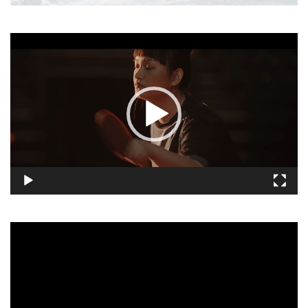
視
訊
播
放
器