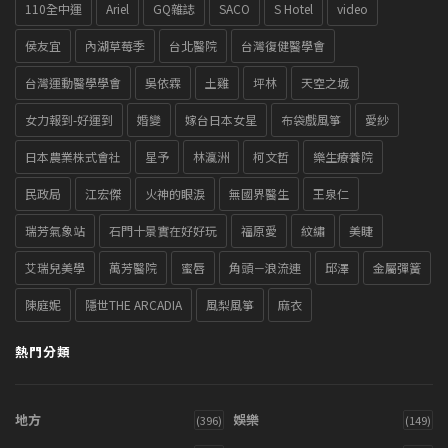
110全中運
Ariel
GQ雜誌
SACO
S Hotel
video
侯友宜
內湖草莓季
台北醫院
台灣復健醫學會
台灣運動醫學學會
吳依霖
土雞
坪林
天空之城
女力報到-好運到
婚變
嫁台日本女星
布袋戲風箏
愛紗
日本農業株式會社
星予
林瀛洲
柯文哲
樂生療養院
民政局
江宏傑
火神的眼淚
無國界醫生
王泉仁
瑞芳氣象站
石門十景實在好好玩
福原愛
紋繡
美睫
艾瑞兒美學
萬芳醫院
蜜唇
角頭－浪流連
邱澤
金屬彈簧
陳庭妮
隱世THE ARCADIA
風梨風箏
麻衣
熱門分類
地方
娛樂
(396)
(149)