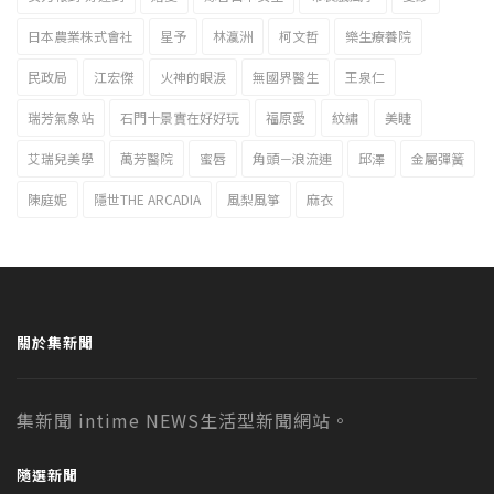
日本農業株式會社
星予
林瀛洲
柯文哲
樂生療養院
民政局
江宏傑
火神的眼淚
無國界醫生
王泉仁
瑞芳氣象站
石門十景實在好好玩
福原愛
紋繡
美睫
艾瑞兒美學
萬芳醫院
蜜唇
角頭－浪流連
邱澤
金屬彈簧
陳庭妮
隱世THE ARCADIA
風梨風箏
麻衣
關於集新聞
集新聞 intime NEWS生活型新聞網站。
隨選新聞