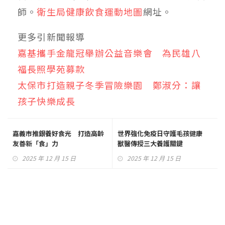
師。
衛生局健康飲食運動地圖
網址。
更多引新聞報導
嘉基攜手金龍冠舉辦公益音樂會 為民雄八
福長照學苑募款
太保市打造親子冬季冒險樂園 鄭淑分：讓
孩子快樂成長
嘉義市推銀養好食光 打造高齡
世界強化免疫日守護毛孩健康
友善新「食」力
獸醫傳授三大養護關鍵
2025 年 12 月 15 日
2025 年 12 月 15 日