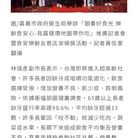
圖/嘉義市政府衛生局舉辦「銀養好食光 樂
齡食安心-我嘉健康地圖帶你吃」推廣記者會
暨食安樂齡友善店家頒獎活動。記者黃信峯
翻攝
林瑞彥副市長表示，台灣即將進入超高齡社
會，許多長者因缺牙或咀嚼功能退化，飲食
選擇受限，增加營養不良、肌少症、跌倒風
險。依據衛福部國健署調查，65歲以上長者
缺牙盛行率高達98.6%，平均缺牙超過13
顆，許多長輩因「咬不動」就減少吃肉、蔬
菜或水果，長期下來造成飲食不均衡及營養
不良，嘉義市積極推動社區共餐、營養教