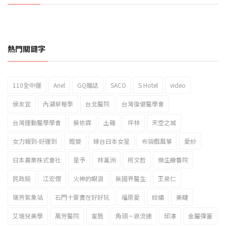
熱門關鍵字
110全中運
Ariel
GQ雜誌
SACO
S Hotel
video
2023新北市北海岸國際風箏節「風在石起」霸氣回歸
侯友宜
內湖草莓季
台北醫院
台灣復健醫學會
台灣運動醫學學會
吳依霖
土雞
坪林
天空之城
女力報到-好運到
婚變
嫁台日本女星
布袋戲風箏
愛紗
日本農業株式會社
星予
林瀛洲
柯文哲
樂生療養院
民政局
江宏傑
火神的眼淚
無國界醫生
王泉仁
瑞芳氣象站
石門十景實在好好玩
福原愛
紋繡
美睫
艾瑞兒美學
萬芳醫院
蜜唇
角頭－浪流連
邱澤
金屬彈簧