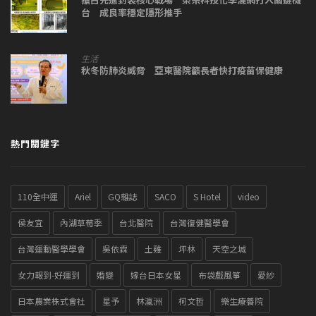
台 成良率穩定隱形推手
生活
秋冬防肺炎威脅 亞東醫院籲長者快打疫苗保健康
熱門關鍵字
110全中運
Ariel
GQ雜誌
SACO
S Hotel
video
侯友宜
內湖草莓季
台北醫院
台灣復健醫學會
台灣運動醫學學會
吳依霖
土雞
坪林
天空之城
女力報到-好運到
婚變
嫁台日本女星
布袋戲風箏
愛紗
日本農業株式會社
星予
林瀛洲
柯文哲
樂生療養院