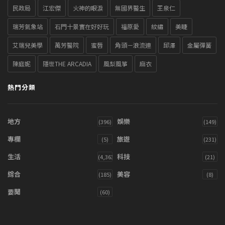
民政局
江宏傑
火神的眼淚
無國界醫生
王泉仁
瑞芳氣象站
石門十景實在好好玩
福原愛
紋繡
美睫
艾瑞兒美學
萬芳醫院
蜜唇
角頭－浪流連
邱澤
金屬彈簧
陳庭妮
隱世THE ARCADIA
風梨風箏
麻衣
熱門分類
地方
娛樂
(396)
(149)
專欄
旅遊
(5)
(231)
生活
科技
(4,363)
(21)
綜合
美容
(185)
(8)
要聞
(60)