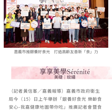
嘉義市推銀養好食光 打造高齡友善新「食」力
（記者黃信峯／嘉義報導）嘉義市政府衛生
局今（15）日上午舉辦「銀養好食光 樂齡食
安心-我嘉健康地圖帶你吃」推廣記者會暨食