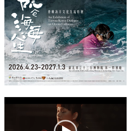
視
訊
播
放
器