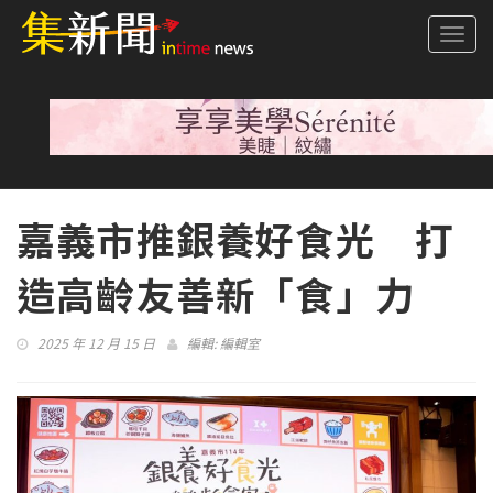
Togg
navi
嘉義市推銀養好食光 打
造高齡友善新「食」力
2025 年 12 月 15 日
編輯:
編輯室