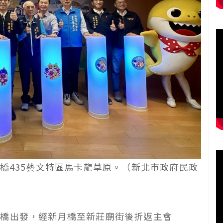
橋435藝文特區馬卡龍草原。（新北市政府民政
板橋出發，經新月橋至新莊廟街後折返主會