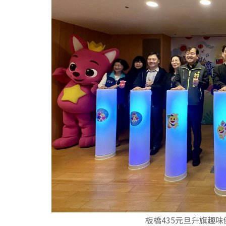
板橋435元旦升旗趣