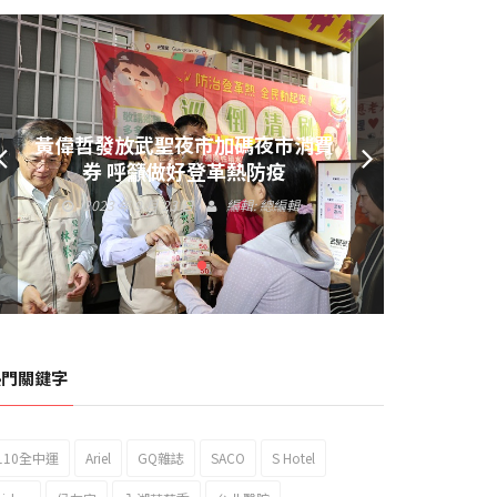
黃偉哲發放武聖夜市加碼夜市消費
券 呼籲做好登革熱防疫
2023 年 9 月 23 日
編輯:
總編輯
熱門關鍵字
110全中運
Ariel
GQ雜誌
SACO
S Hotel