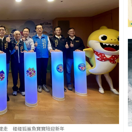
味健走 碰碰狐鯊魚寶寶陪迎新年