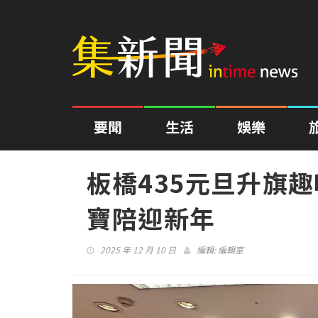
要聞
生活
娛樂
板橋435元旦升旗
寶陪迎新年
2025 年 12 月 10 日
編輯:
編輯室