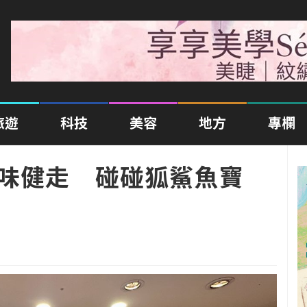
旅遊
科技
美容
地方
專欄
趣味健走 碰碰狐鯊魚寶