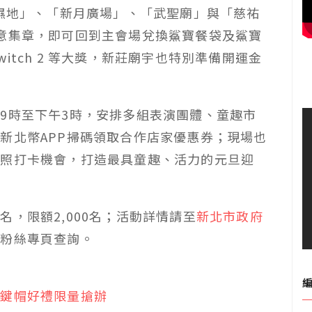
海濕地」、「新月廣場」、「武聖廟」與「慈祐
意集章，即可回到主會場兌換鯊寶餐袋及鯊寶
Switch 2 等大獎，新莊廟宇也特別準備開運金
9時至下午3時，安排多組表演團體、童趣市
新北幣APP掃碼領取合作店家優惠券；現場也
拍照打卡機會，打造最具童趣、活力的元旦迎
，限額2,000名；活動詳情請至
新北市政府
書粉絲專頁查詢。
送鍵帽好禮限量搶辦