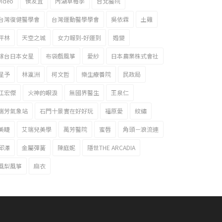
video
侯友宜
內湖草莓季
台北醫院
台灣復健醫學會
台灣運動醫學學會
吳依霖
土雞
坪林
天空之城
女力報到-好運到
婚變
嫁台日本女星
布袋戲風箏
愛紗
日本農業株式會社
星予
林瀛洲
柯文哲
樂生療養院
民政局
江宏傑
火神的眼淚
無國界醫生
王泉仁
瑞芳氣象站
石門十景實在好好玩
福原愛
紋繡
美睫
艾瑞兒美學
萬芳醫院
蜜唇
角頭－浪流連
邱澤
金屬彈簧
陳庭妮
隱世THE ARCADIA
風梨風箏
麻衣