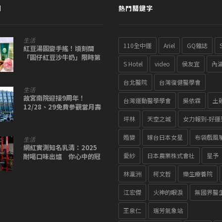
聞
熱門關鍵字
生活
110全中運
Ariel
GQ雜誌
紅豆湯圓變手搖！頃刻間
「圓仔紅豆沙牛奶」限時第
S Hotel
video
侯友宜
內
二杯半價
台北醫院
台灣復健醫學會
生活
故宮南院迎接9周年！
台灣運動醫學學會
吳依霖
土
12/28、29免費參觀當月壽
星可獲生日禮
坪林
天空之城
女力報到-好運
婚變
嫁台日本女星
布袋戲風
生活
網紅實測知名乳清：2025
愛紗
日本農業株式會社
星予
耐喝口味出爐 你心中的冠
軍有上榜嗎？
林瀛洲
柯文哲
樂生療養院
江宏傑
火神的眼淚
無國界醫
王泉仁
瑞芳氣象站