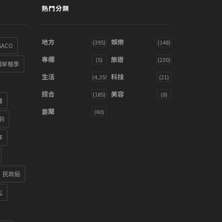
熱門分類
地方
娛樂
(395)
(148)
SACO
專欄
旅遊
(5)
(230)
湖草莓季
生活
科技
(4,355)
(21)
綜合
美容
(185)
(8)
雞
要聞
(60)
到
箏
民政局
生