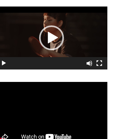
視
訊
播
放
器