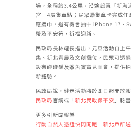
場，全程約3.4公里，沿途設置「新
宮」4處集章點；民眾憑集章卡完成任
應援巾，還有機會抽中 iPhone 17、
幣及平安符，祈福迎新。
民政局長林耀長指出，元旦活動自上午
集、新北青農及文創攤位，民眾可透過
設有碰碰狐及鯊魚寶寶見面會，提供
新體驗。
民政局說，健走活動將於即日起開放報名
民政局
官網或「
新北民政保平安
」臉
更多引新聞報導
行動自然人憑證快閃開跑 新北戶所