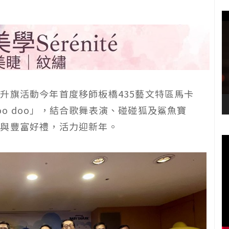
升旗活動今年首度移師板橋435藝文特區馬卡
doo doo」，結合歌舞表演、碰碰狐及鯊魚寶
集與豐富好禮，活力迎新年。