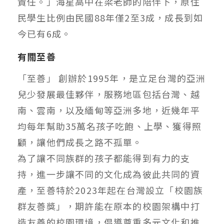
責任。」海星高中在梁老師的陪伴下，原住
民學生比例由民國88年僅2至3成，成長到如
今已有6成。
有關至善
「至善」 創辦於1995年，是立足台灣的亞洲
兒少發展最佳夥伴，服務地區包括台灣、越
南、雲南，以及緬甸等亞洲多地，近幾年平
均每年幫助35萬名孩子吃飽、上學、獲得照
顧，讓他們成長之路不孤單。
為了讓不同族群的孩子都能得到有力的支
持，進一步讓不同的文化成為彼此共同的資
產，至善特於2023年起在台灣設立「校園族
群友善獎」，期許能在原本的校園架構中打
造友善的校園環境，倡導尊重多元文化和推