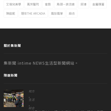
艾瑞兒美學
萬芳醫院
蜜唇
角頭－浪流連
邱澤
金屬彈簧
陳庭妮
隱世THE ARCADIA
風梨風箏
麻衣
關於集新聞
集新聞 intime NEWS生活型新聞網站。
隨選新聞
地方
,
生活
,
綜合