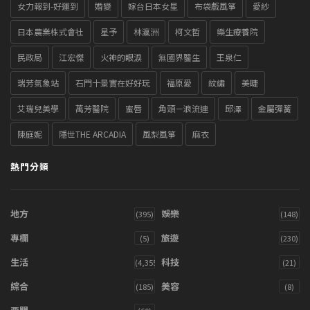
女力報到-好運到
婚變
嫁台日本女星
布袋戲風箏
愛紗
日本農業株式會社
星予
林瀛洲
柯文哲
樂生療養院
民政局
江宏傑
火神的眼淚
無國界醫生
王泉仁
瑞芳氣象站
石門十景實在好好玩
福原愛
紋繡
美睫
艾瑞兒美學
萬芳醫院
蜜唇
角頭－浪流連
邱澤
金屬彈簧
陳庭妮
隱世THE ARCADIA
風梨風箏
麻衣
熱門分類
地方
娛樂
(395)
(148)
專欄
旅遊
(5)
(230)
生活
科技
(4,355)
(21)
綜合
美容
(185)
(8)