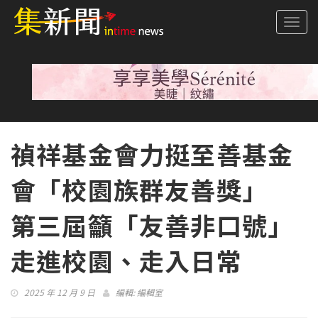
Togg
navi
禎祥基金會力挺至善基金
會「校園族群友善獎」
第三屆籲「友善非口號」
走進校園、走入日常
2025 年 12 月 9 日
編輯:
編輯室