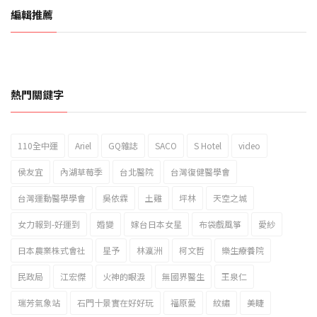
編輯推薦
熱門關鍵字
110全中運
Ariel
GQ雜誌
SACO
S Hotel
video
2023新北市北海岸國際風箏節「風在石起」霸氣回歸
侯友宜
內湖草莓季
台北醫院
台灣復健醫學會
台灣運動醫學學會
吳依霖
土雞
坪林
天空之城
女力報到-好運到
婚變
嫁台日本女星
布袋戲風箏
愛紗
日本農業株式會社
星予
林瀛洲
柯文哲
樂生療養院
民政局
江宏傑
火神的眼淚
無國界醫生
王泉仁
瑞芳氣象站
石門十景實在好好玩
福原愛
紋繡
美睫