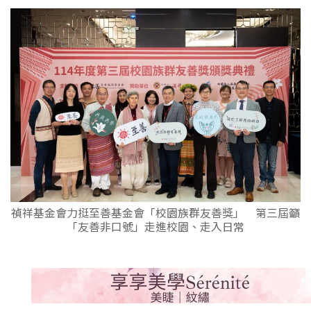
禎祥基金會力挺至善基金會「校園族群友善獎」 第三屆籲
「友善非口號」走進校園、走入日常