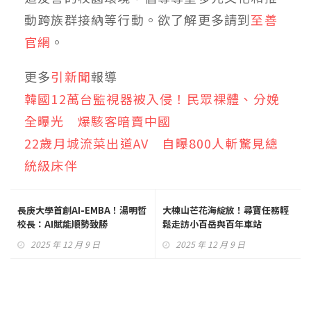
動跨族群接納等行動。欲了解更多請到
至善
官網
。
更多
引新聞
報導
韓國12萬台監視器被入侵！民眾裸體、分娩
全曝光 爆駭客暗賣中國
22歲月城流菜出道AV 自曝800人斬驚見總
統級床伴
長庚大學首創AI-EMBA！湯明哲
大棟山芒花海綻放！尋寶任務輕
校長：AI賦能順勢致勝
鬆走訪小百岳與百年車站
2025 年 12 月 9 日
2025 年 12 月 9 日