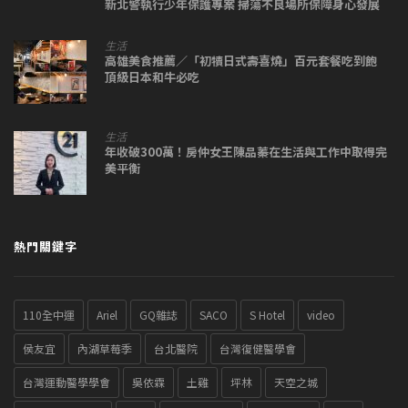
新北警執行少年保護專案 掃蕩不良場所保障身心發展
生活
高雄美食推薦／「初犢日式壽喜燒」百元套餐吃到飽
頂級日本和牛必吃
生活
年收破300萬！房仲女王陳品蓁在生活與工作中取得完
美平衡
熱門關鍵字
110全中運
Ariel
GQ雜誌
SACO
S Hotel
video
侯友宜
內湖草莓季
台北醫院
台灣復健醫學會
台灣運動醫學學會
吳依霖
土雞
坪林
天空之城