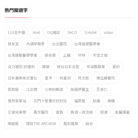
熱門關鍵字
110全中運
Ariel
GQ雜誌
SACO
S Hotel
video
2023新北市北海岸國際風箏節「風在石起」霸氣回歸
侯友宜
內湖草莓季
台北醫院
台灣復健醫學會
台灣運動醫學學會
吳依霖
土雞
坪林
天空之城
女力報到-好運到
婚變
嫁台日本女星
布袋戲風箏
愛紗
日本農業株式會社
星予
林瀛洲
柯文哲
樂生療養院
民政局
江宏傑
火神的眼淚
無國界醫生
王泉仁
瑞芳氣象站
石門十景實在好好玩
福原愛
紋繡
美睫
艾瑞兒美學
萬芳醫院
蜜唇
角頭－浪流連
邱澤
金屬彈簧
陳庭妮
隱世THE ARCADIA
風梨風箏
麻衣