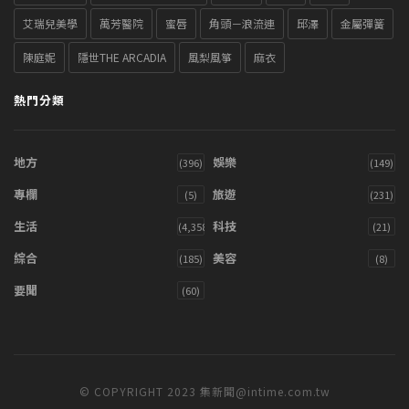
艾瑞兒美學
萬芳醫院
蜜唇
角頭－浪流連
邱澤
金屬彈簧
陳庭妮
隱世THE ARCADIA
風梨風箏
麻衣
熱門分類
地方
娛樂
(396)
(149)
專欄
旅遊
(5)
(231)
生活
科技
(4,358)
(21)
綜合
美容
(185)
(8)
要聞
(60)
© COPYRIGHT 2023 集新聞@intime.com.tw