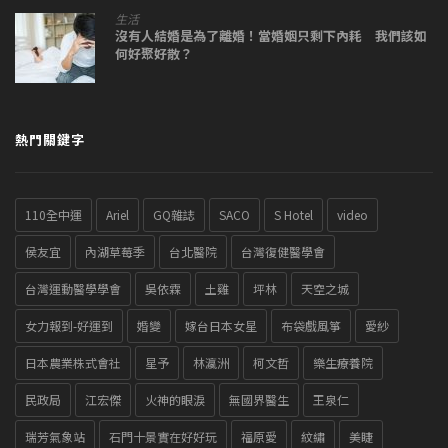
生活
沒有人結婚是為了離婚！當婚姻只剩下內耗 我們該如
何好聚好散？
熱門關鍵字
110全中運
Ariel
GQ雜誌
SACO
S Hotel
video
侯友宜
內湖草莓季
台北醫院
台灣復健醫學會
台灣運動醫學學會
吳依霖
土雞
坪林
天空之城
女力報到-好運到
婚變
嫁台日本女星
布袋戲風箏
愛紗
日本農業株式會社
星予
林瀛洲
柯文哲
樂生療養院
民政局
江宏傑
火神的眼淚
無國界醫生
王泉仁
瑞芳氣象站
石門十景實在好好玩
福原愛
紋繡
美睫