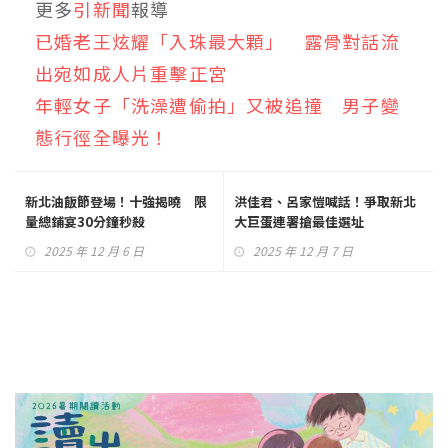
更多
引新聞
報導
已婚老王炫耀「入珠最大顆」 露骨對話流
出宛如成人片重擊正宮
年輕女子「洗澡遭偷拍」又被追撞 男子變
態行徑全曝光！
新北油飯節登場！十強揭曉 限
洪佳君、呂家愷喊話！爭取新北
量總鋪宴30分鐘秒殺
大巨蛋連署搶最佳選址
2025 年 12 月 6 日
2025 年 12 月 7 日