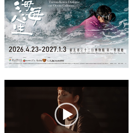
視
訊
播
放
器