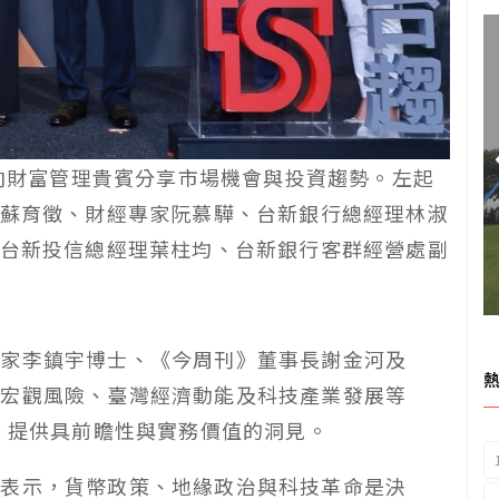
，向財富管理貴賓分享市場機會與投資趨勢。左起
蘇育徵、財經專家阮慕驊、台新銀行總經理林淑
台新投信總經理葉柱均、台新銀行客群經營處副
學家李鎮宇博士、《今周刊》董事長謝金河及
從宏觀風險、臺灣經濟動能及科技產業發展等
勢，提供具前瞻性與實務價值的洞見。
士表示，貨幣政策、地緣政治與科技革命是決