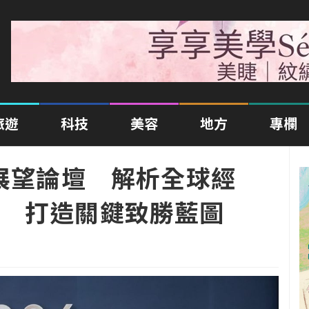
旅遊
科技
美容
地方
專欄
資展望論壇 解析全球經
 打造關鍵致勝藍圖