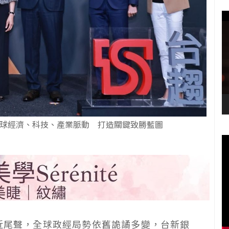
全球經濟、科技、產業脈動 打造關鍵致勝藍圖
接近尾聲，全球政經局勢依舊詭譎多變，台新銀