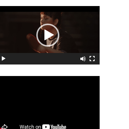
視
訊
播
放
器