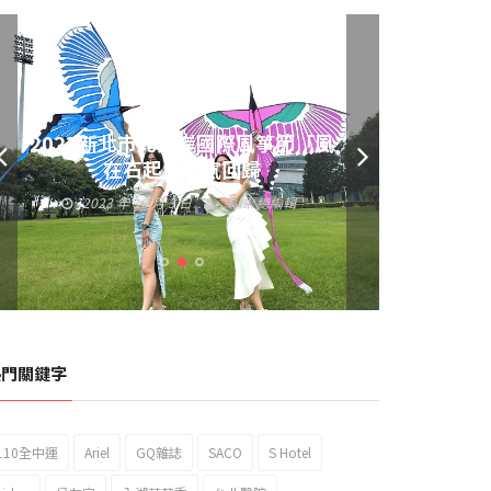
黃偉哲發放武聖夜市加碼夜市消費
券 呼籲做好登革熱防疫
2023 年 9 月 23 日
編輯:
總編輯
熱門關鍵字
110全中運
Ariel
GQ雜誌
SACO
S Hotel