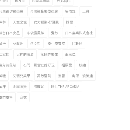
video
侯友宜
內湖草莓季
台北醫院
台灣復健醫學會
台灣運動醫學學會
吳依霖
土雞
坪林
天空之城
女力報到-好運到
婚變
嫁台日本女星
布袋戲風箏
愛紗
日本農業株式會社
星予
林瀛洲
柯文哲
樂生療養院
民政局
江宏傑
火神的眼淚
無國界醫生
王泉仁
瑞芳氣象站
石門十景實在好好玩
福原愛
紋繡
美睫
艾瑞兒美學
萬芳醫院
蜜唇
角頭－浪流連
邱澤
金屬彈簧
陳庭妮
隱世THE ARCADIA
風梨風箏
麻衣