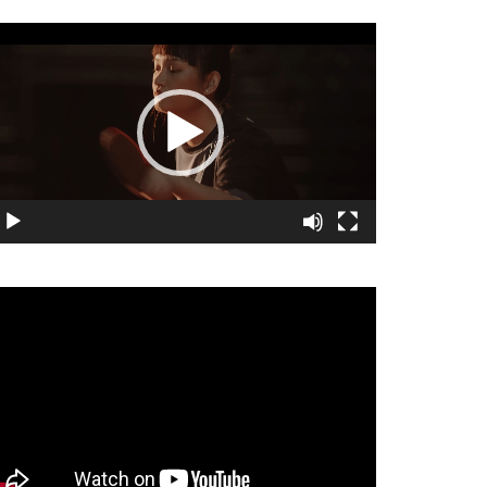
視
訊
播
放
器