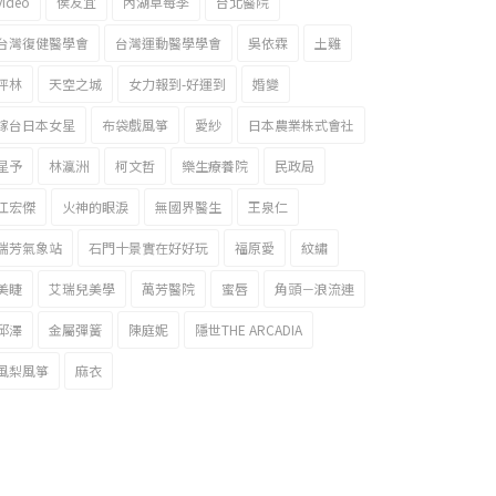
video
侯友宜
內湖草莓季
台北醫院
台灣復健醫學會
台灣運動醫學學會
吳依霖
土雞
坪林
天空之城
女力報到-好運到
婚變
嫁台日本女星
布袋戲風箏
愛紗
日本農業株式會社
星予
林瀛洲
柯文哲
樂生療養院
民政局
江宏傑
火神的眼淚
無國界醫生
王泉仁
瑞芳氣象站
石門十景實在好好玩
福原愛
紋繡
美睫
艾瑞兒美學
萬芳醫院
蜜唇
角頭－浪流連
邱澤
金屬彈簧
陳庭妮
隱世THE ARCADIA
風梨風箏
麻衣