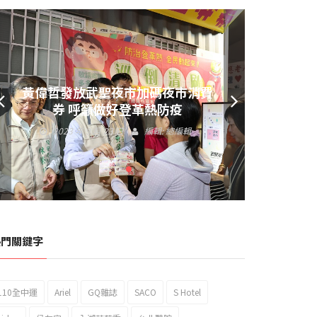
黃偉哲發放武聖夜市加碼夜市消費
券 呼籲做好登革熱防疫
2023 年 9 月 23 日
編輯:
總編輯
熱門關鍵字
110全中運
Ariel
GQ雜誌
SACO
S Hotel