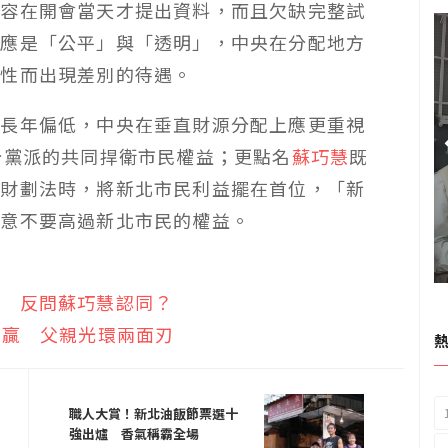
內容在開會當天才提出資料，而且欠缺完整試
心應是「公平」與「透明」，中央在分配地方
屬性而出現差別的待遇。
算長年偏低，中央在垂直財源分配上應更重視
分黨派的共同捍衛市民權益；更點名
蘇巧慧
既
決財劃法時，將新北市民利益擺在首位，「新
黨意不要高過新北市民的權益。
說 反問蘇巧慧認同？
就贏 父親光環兩面刃
職人大賞！新北油飯節票選十
強出爐 香氣稱霸全場