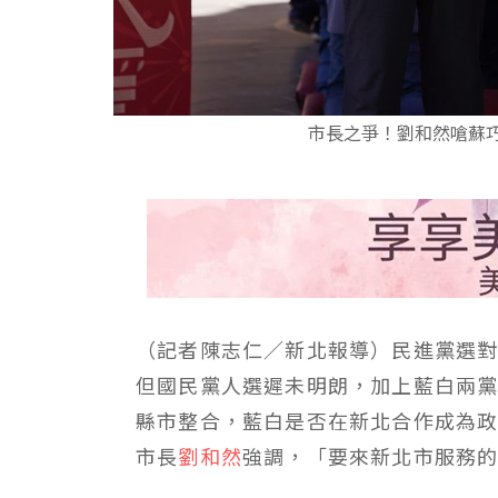
市長之爭！劉和然嗆蘇
（記者陳志仁／新北報導）民進黨選對
但國民黨人選遲未明朗，加上藍白兩黨
縣市整合，藍白是否在新北合作成為
市長
劉和然
強調，「要來新北市服務