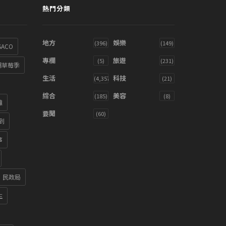
熱門分類
地方
娛樂
(396)
(149)
SACO
專欄
旅遊
(5)
(231)
湖草莓季
生活
科技
(4,357)
(21)
綜合
美容
(185)
(8)
雞
要聞
(60)
到
箏
民政局
生