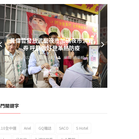
黃偉哲發放武聖夜市加碼夜市消費
券 呼籲做好登革熱防疫
2023 年 9 月 23 日
編輯:
總編輯
熱門關鍵字
110全中運
Ariel
GQ雜誌
SACO
S Hotel