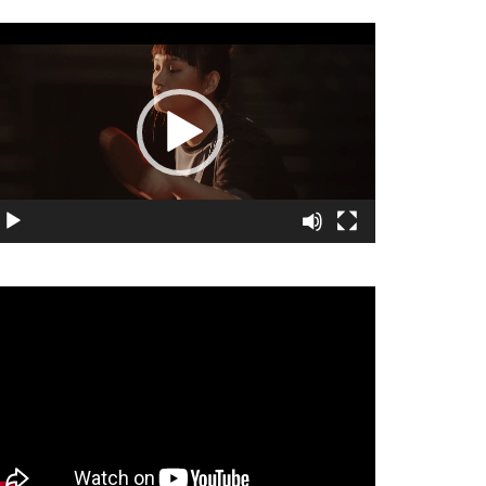
視
訊
播
放
器