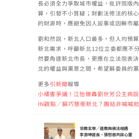
長必須全力爭取城市權益，批評院版
算，引發不小質疑；財劃法修法的核
的財源時，應避免因人設事或因縣市
劉和然說，新北人口最多，但人均預
新北需求，呼籲新北12位立委都應不
然要角逐新北市長，更應在立法院表
北的權益與黨意之間，希望蘇委員的
更多
引新聞
報導
小橘書爭議！江怡臻轟劉世芳公主病
IN觀點／蘇巧慧衝新北？團結非喊喊
宗教玄學／道教與佛法相遇
李游坤道長、張慰慈共談心靈