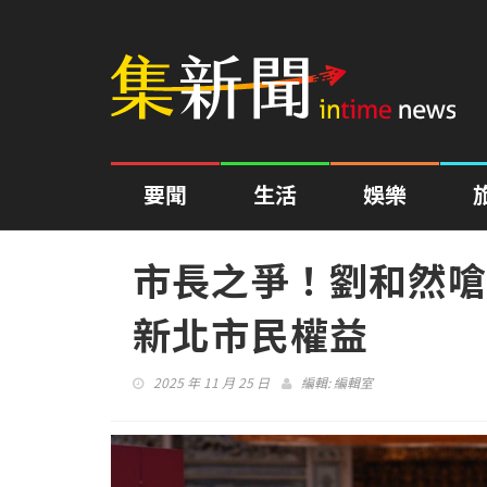
要聞
生活
娛樂
市長之爭！劉和然嗆
新北市民權益
2025 年 11 月 25 日
編輯:
編輯室