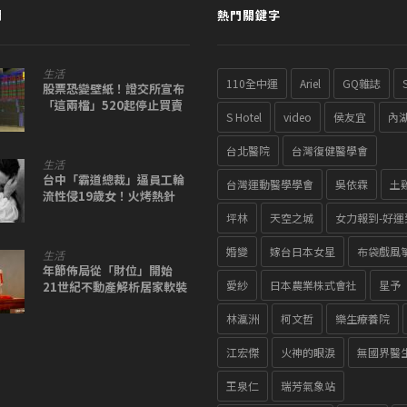
聞
熱門關鍵字
生活
110全中運
Ariel
GQ雜誌
股票恐變壁紙！證交所宣布
「這兩檔」520起停止買賣
S Hotel
video
侯友宜
內
台北醫院
台灣復健醫學會
生活
台中「霸道總裁」逼員工輪
台灣運動醫學學會
吳依霖
土
流性侵19歲女！火烤熱針
「腿上刺Ｘ子」
坪林
天空之城
女力報到-好運
婚變
嫁台日本女星
布袋戲風
生活
年節佈局從「財位」開始
愛紗
日本農業株式會社
星予
21世紀不動產解析居家軟裝
迎財關鍵
林瀛洲
柯文哲
樂生療養院
江宏傑
火神的眼淚
無國界醫
王泉仁
瑞芳氣象站