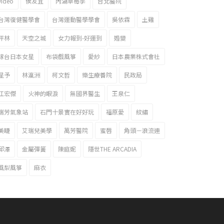
video
侯友宜
內湖草莓季
台北醫院
台灣復健醫學會
台灣運動醫學學會
吳依霖
土雞
坪林
天空之城
女力報到-好運到
婚變
嫁台日本女星
布袋戲風箏
愛紗
日本農業株式會社
星予
林瀛洲
柯文哲
樂生療養院
民政局
江宏傑
火神的眼淚
無國界醫生
王泉仁
瑞芳氣象站
石門十景實在好好玩
福原愛
紋繡
美睫
艾瑞兒美學
萬芳醫院
蜜唇
角頭－浪流連
邱澤
金屬彈簧
陳庭妮
隱世THE ARCADIA
風梨風箏
麻衣