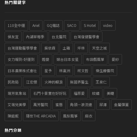
熱門關鍵字
110全中運
Ariel
GQ雜誌
SACO
S Hotel
video
侯友宜
內湖草莓季
台北醫院
台灣復健醫學會
台灣運動醫學學會
吳依霖
土雞
坪林
天空之城
女力報到-好運到
婚變
嫁台日本女星
布袋戲風箏
愛紗
日本農業株式會社
星予
林瀛洲
柯文哲
樂生療養院
民政局
江宏傑
火神的眼淚
無國界醫生
王泉仁
瑞芳氣象站
石門十景實在好好玩
福原愛
紋繡
美睫
艾瑞兒美學
萬芳醫院
蜜唇
角頭－浪流連
邱澤
金屬彈簧
陳庭妮
隱世THE ARCADIA
風梨風箏
麻衣
熱門分類