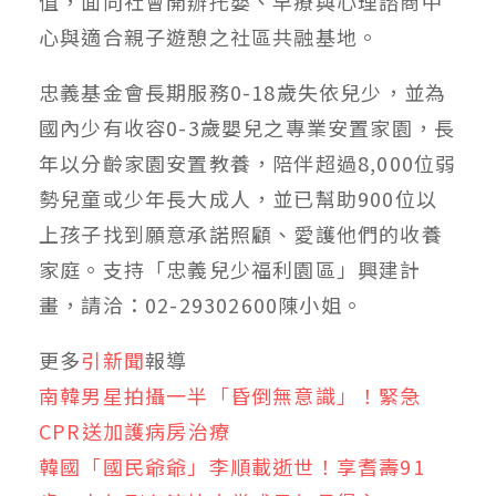
值，面向社會開辦托嬰、早療與心理諮商中
心與適合親子遊憩之社區共融基地。
忠義基金會長期服務0-18歲失依兒少，並為
國內少有收容0-3歲嬰兒之專業安置家園，長
年以分齡家園安置教養，陪伴超過8,000位弱
勢兒童或少年長大成人，並已幫助900位以
上孩子找到願意承諾照顧、愛護他們的收養
家庭。支持「忠義兒少福利園區」興建計
畫，請洽：02-29302600陳小姐。
更多
引新聞
報導
南韓男星拍攝一半「昏倒無意識」！緊急
CPR送加護病房治療
韓國「國民爺爺」李順載逝世！享耆壽91