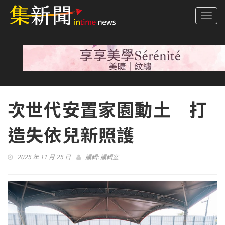
Togg
navi
次世代安置家園動土 打
造失依兒新照護
2025 年 11 月 25 日
編輯:
編輯室