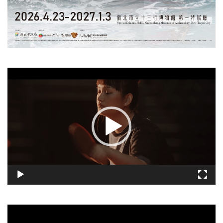
視
訊
播
放
器