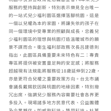
服務的堅持與創新，特別表示樂見全台唯一
的一站式兒少福利園區選擇落腳桃園，這是
一個以兒權為本的家園，將讓失依的孩子在
同一個環境中受專業的照顧與成長，忠義兒
少福利園區的理想與桃園打造溫暖城市的願
景不謀而合。衛生福利部政務次長呂建德則
指出，此園區具備重要未來特色有二：專責
專區將提供被安置童足夠的安定感；將服務
超越現有法規能將服務從18歲延伸到22歲，
亦是更符合兒權之重要政策方向。台北市議
會議長戴錫欽因與桃園的地緣因素，特別撥
冗出席，強調兒少服務內容需要社會各界更
多投入。現場諸多地方民意代表、公益團體
及企業夥伴，如威剛科技、慧榮科技、杜萬