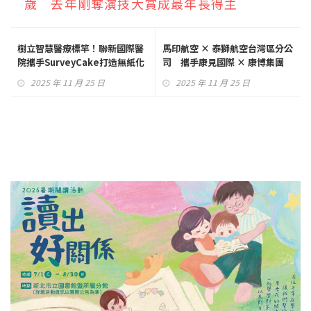
歲 去年剛奪演技大賞成最年長得主
樹立智慧醫療標竿！聯新國際醫
馬印航空 × 泰獅航空台灣區分公
院攜手SurveyCake打造無紙化
司 攜手康見國際 × 康博集團
醫療生態 醫護效能翻倍
2025 年 11 月 25 日
2025 年 11 月 25 日