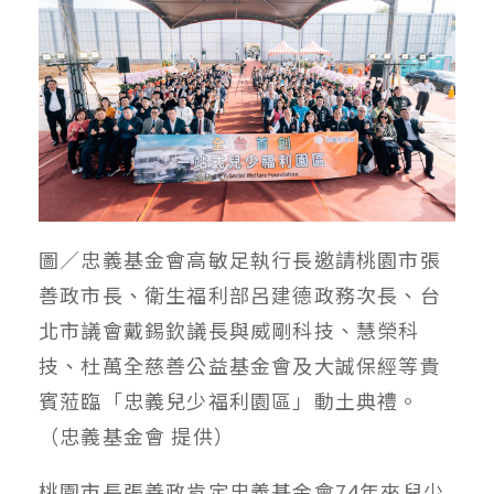
圖／忠義基金會高敏足執行長邀請桃園市張
善政市長、衛生福利部呂建德政務次長、台
北市議會戴錫欽議長與威剛科技、慧榮科
技、杜萬全慈善公益基金會及大誠保經等貴
賓蒞臨「忠義兒少福利園區」動土典禮。
（忠義基金會 提供）
桃園市長張善政肯定忠義基金會74年來兒少