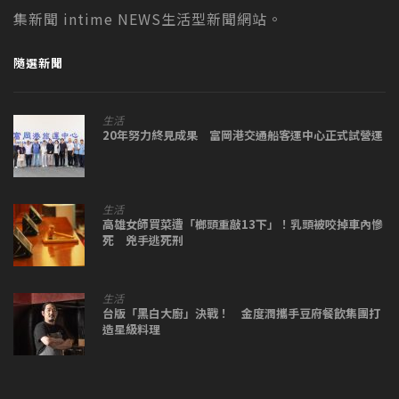
集新聞 intime NEWS生活型新聞網站。
隨選新聞
生活
20年努力終見成果 富岡港交通船客運中心正式試營運
生活
高雄女師買菜遭「榔頭重敲13下」！乳頭被咬掉車內慘
死 兇手逃死刑
生活
台版「黑白大廚」決戰！ 金度潤攜手豆府餐飲集團打
造星級料理