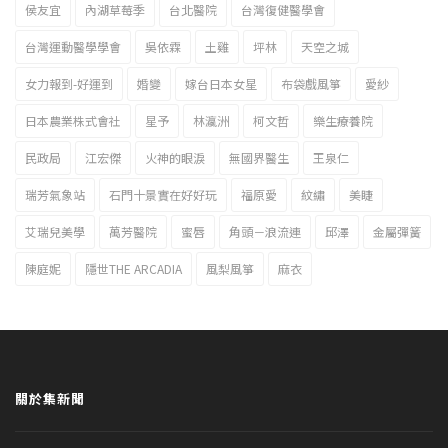
侯友宜
內湖草莓季
台北醫院
台灣復健醫學會
台灣運動醫學學會
吳依霖
土雞
坪林
天空之城
女力報到-好運到
婚變
嫁台日本女星
布袋戲風箏
愛紗
日本農業株式會社
星予
林瀛洲
柯文哲
樂生療養院
民政局
江宏傑
火神的眼淚
無國界醫生
王泉仁
瑞芳氣象站
石門十景實在好好玩
福原愛
紋繡
美睫
艾瑞兒美學
萬芳醫院
蜜唇
角頭－浪流連
邱澤
金屬彈簧
陳庭妮
隱世THE ARCADIA
風梨風箏
麻衣
關於集新聞