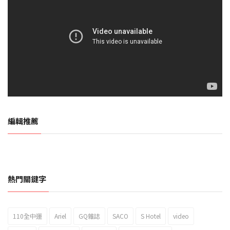
編輯推薦
熱門關鍵字
110全中運
Ariel
GQ雜誌
SACO
S Hotel
video
2023新北市北海岸國際風箏節「風在石起」霸氣回歸