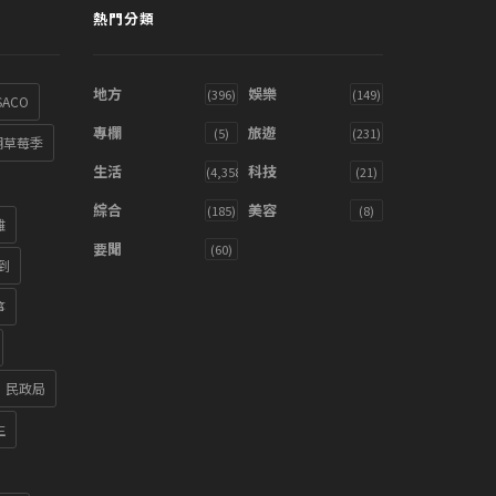
熱門分類
地方
娛樂
(396)
(149)
SACO
專欄
旅遊
(5)
(231)
湖草莓季
生活
科技
(4,358)
(21)
綜合
美容
(185)
(8)
雞
要聞
(60)
到
箏
民政局
生