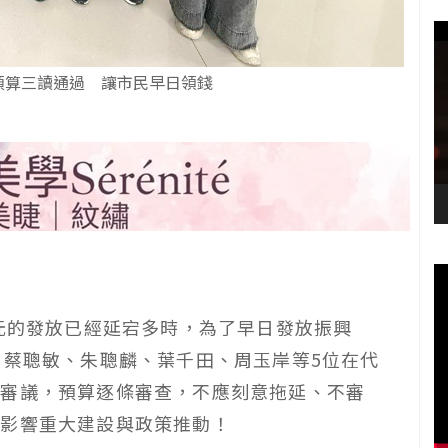
預算三讀通過 讓市民早日領錢
0元的發放已經延宕多時，為了早日發放振興
、蔡聰敏、朱聰麟、葉千田、周玉岸等5位在代
速審議，預算逐條審查，不應刻意拖延、不審
，影響重大建設與政策推動！