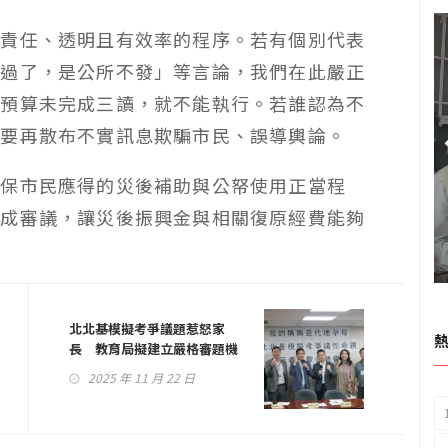
負責任、透明且有效率的程序。若有個別代表
通過了，是公所不發」等言論，我們在此嚴正
！預算未完成三讀，就不能執行。若誰認為不
不要再散布不實訊息欺騙市民、誤導輿論。
太保市民應得的災後補助與公帑使用正當程
完成審議，讓災後振興金與相關復原經費能夠
北北基模擬考爭議題惹怒家
長 教育局擬建立嚴格審題機
制
2025 年 11 月 22 日