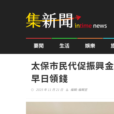
要聞
生活
娛樂
太保市民代促振興金
早日領錢
2025 年 11 月 21 日
編輯:
編輯室