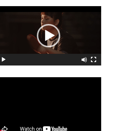
視
訊
播
放
器