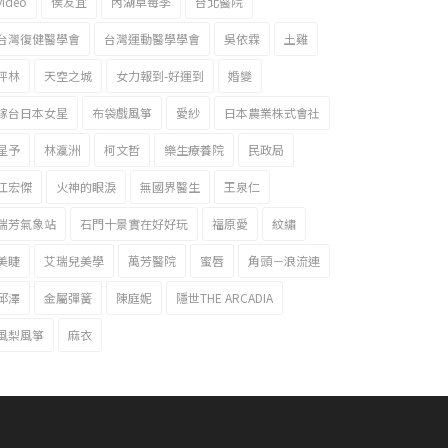
video
侯友宜
內湖草莓季
台北醫院
台灣復健醫學會
台灣運動醫學學會
吳依霖
土雞
坪林
天空之城
女力報到-好運到
婚變
嫁台日本女星
布袋戲風箏
愛紗
日本農業株式會社
星予
林瀛洲
柯文哲
樂生療養院
民政局
江宏傑
火神的眼淚
無國界醫生
王泉仁
瑞芳氣象站
石門十景實在好好玩
福原愛
紋繡
美睫
艾瑞兒美學
萬芳醫院
蜜唇
角頭－浪流連
邱澤
金屬彈簧
陳庭妮
隱世THE ARCADIA
風梨風箏
麻衣