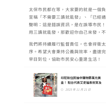
太保市民都在等，大家要的就是一個
宣稱「不需要三讀就能發」、「已經
聲明：這是錯誤資訊，是在誤導市民
用三讀就能發，那歡迎你自己來發，
我們將持續履行監督責任，也會捍衛
序。希望大會秉持公義與效率，盡速
早目到位，協助市民安心重建生活！
印尼新住民抽中購物節萬元美
金！ 駐台代表艾吏福表祝賀及
感謝 力推外籍朋友：一定要
2025 年 11 月 21 日
參加