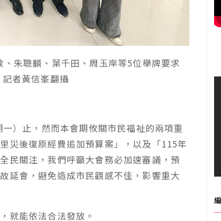
敏、朱聰麟、葉千田、周玉岸等5位舉牌要求
。記者黃信峯翻攝
星期一）止，然而本會期攸關市民福祉的兩項重
里災後復原經費追加預算案」，以及「115年
算全民關注，我們呼籲大會務必加速審議，預
藉故延會，避免造成市民觀感不佳，影響重大
讀，就能依法合法發放。