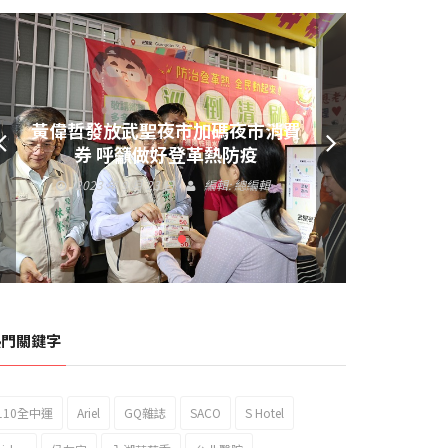
黃偉哲發放武聖夜市加碼夜市消費
券 呼籲做好登革熱防疫
2023 年 9 月 23 日
編輯:
總編輯
熱門關鍵字
110全中運
Ariel
GQ雜誌
SACO
S Hotel