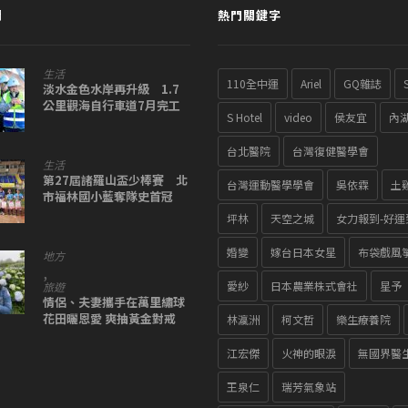
聞
熱門關鍵字
生活
110全中運
Ariel
GQ雜誌
淡水金色水岸再升級 1.7
公里觀海自行車道7月完工
S Hotel
video
侯友宜
內
台北醫院
台灣復健醫學會
生活
第27屆諸羅山盃少棒賽 北
台灣運動醫學學會
吳依霖
土
市福林國小藍奪隊史首冠
坪林
天空之城
女力報到-好運
婚變
嫁台日本女星
布袋戲風
地方
,
愛紗
日本農業株式會社
星予
旅遊
情侶、夫妻攜手在萬里繡球
花田曬恩愛 爽抽黃金對戒
林瀛洲
柯文哲
樂生療養院
江宏傑
火神的眼淚
無國界醫
王泉仁
瑞芳氣象站