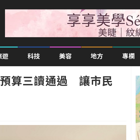
旅遊
科技
美容
地方
專欄
預算三讀通過 讓市民