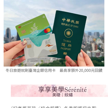
冬日旅遊就刷臺灣企銀信用卡 最高享額外20,000元回饋
（記者張芸瑄／綜合報導）冬季即將迎來聖