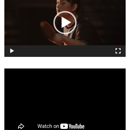
播
放
器