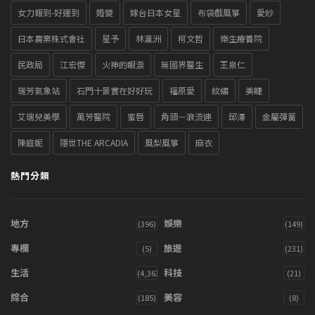
女力報到-好運到
婚變
嫁台日本女星
布袋戲風箏
愛紗
日本農業株式會社
星予
林瀛洲
柯文哲
樂生療養院
民政局
江宏傑
火神的眼淚
無國界醫生
王泉仁
瑞芳氣象站
石門十景實在好好玩
福原愛
紋繡
美睫
艾瑞兒美學
萬芳醫院
蜜唇
角頭－浪流連
邱澤
金屬彈簧
陳庭妮
隱世THE ARCADIA
風梨風箏
麻衣
熱門分類
地方
娛樂
(396)
(149)
專欄
旅遊
(5)
(231)
生活
科技
(4,363)
(21)
綜合
美容
(185)
(8)