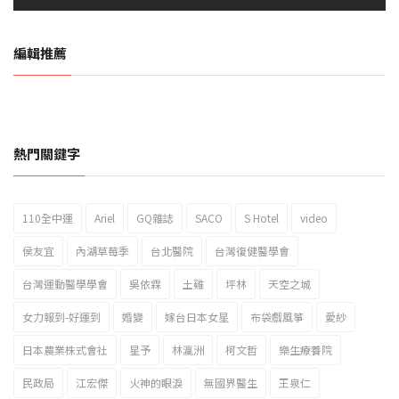
編輯推薦
熱門關鍵字
110全中運
Ariel
GQ雜誌
SACO
S Hotel
video
2023新北市北海岸國際風箏節「風在石起」霸氣回歸
侯友宜
內湖草莓季
台北醫院
台灣復健醫學會
台灣運動醫學學會
吳依霖
土雞
坪林
天空之城
女力報到-好運到
婚變
嫁台日本女星
布袋戲風箏
愛紗
日本農業株式會社
星予
林瀛洲
柯文哲
樂生療養院
民政局
江宏傑
火神的眼淚
無國界醫生
王泉仁