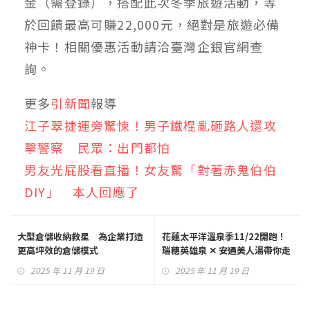
金（需登錄），搭配此次冬季旅遊活動，等
於回饋最高可賺22,000元，絕對是旅遊必備
神卡！相關優惠活動請洽臺灣企銀官網查
詢。
更多
引新聞
報導
江子翠捷運旁驚悚！男子鐵棍亂砸路人還攻
擊警察 民眾：出門都怕
男友光屁股看直播！女友驚「對著赤鬼伯伯
DIY」 本人回應了
大型倉儲收納救星 為企業打造
花蓮太平洋溫泉季11/22開跑！
更高坪效的倉儲模式
瑞穗英雄泉 ✕ 安通美人湯帶你走
進冬日花湯記行
2025 年 11 月 19 日
2025 年 11 月 19 日