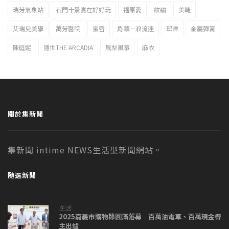
瑞芳氣象站
石門十景實在好好玩
福原愛
紋繡
美睫
艾瑞兒美學
萬芳醫院
蜜唇
角頭－浪流連
邱澤
金屬彈簧
陳庭妮
隱世THE ARCADIA
風梨風箏
麻衣
關於集新聞
集新聞 intime NEWS生活型新聞網站。
隨選新聞
生活
2025嘉義市購物節圓滿落幕 百萬油電車、百萬現金得
主出爐