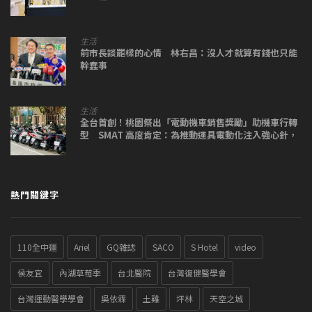
生活
前市長談罷樑的心情 林右昌：沒人才就算有錢也只能
幹蠢事
生活
全台首創！桃園祭出「電動機車銷售獎勵」助機車行轉
型 SMAT 高度肯定：為推動運具電動化注入強心針，
盼各縣市跟進
熱門關鍵字
110全中運
Ariel
GQ雜誌
SACO
S Hotel
video
侯友宜
內湖草莓季
台北醫院
台灣復健醫學會
台灣運動醫學學會
吳依霖
土雞
坪林
天空之城