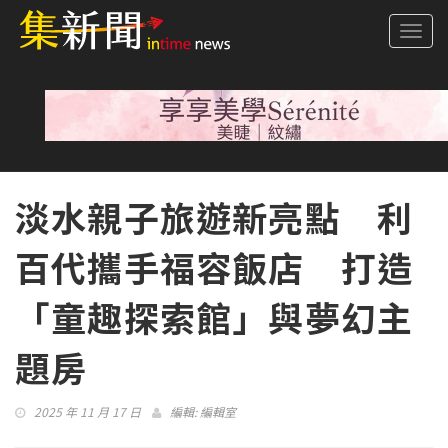
Togg
navi
淡水親子旅遊新亮點 利
百代攜手福容飯店 打造
「童趣探索館」與夢幻主
題房
2025 年 11 月 17 日
編輯:
編輯室