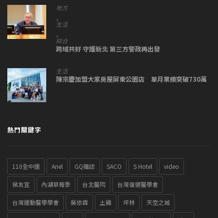
地方
,
生活
,
綜合
跨域共好 守護新北 第三方警政再出發
生活
陳宗慶加盟大家房屋屏東公園店 單月業績突破730萬
熱門關鍵字
110全中運
Ariel
GQ雜誌
SACO
S Hotel
video
侯友宜
內湖草莓季
台北醫院
台灣復健醫學會
台灣運動醫學學會
吳依霖
土雞
坪林
天空之城