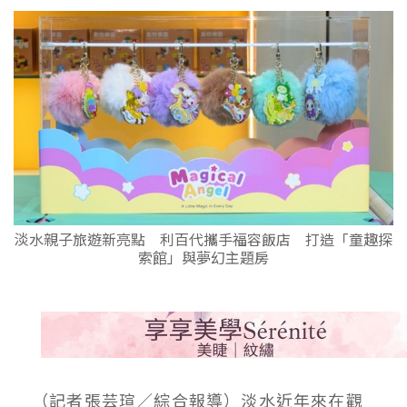
淡水親子旅遊新亮點 利百代攜手福容飯店 打造「童趣探
索館」與夢幻主題房
（記者張芸瑄／綜合報導）淡水近年來在觀