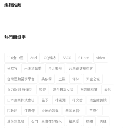
編輯推薦
熱門關鍵字
110全中運
Ariel
GQ雜誌
SACO
S Hotel
video
2023新北市北海岸國際風箏節「風在石起」霸氣回歸
侯友宜
內湖草莓季
台北醫院
台灣復健醫學會
台灣運動醫學學會
吳依霖
土雞
坪林
天空之城
女力報到-好運到
婚變
嫁台日本女星
布袋戲風箏
愛紗
日本農業株式會社
星予
林瀛洲
柯文哲
樂生療養院
民政局
江宏傑
火神的眼淚
無國界醫生
王泉仁
瑞芳氣象站
石門十景實在好好玩
福原愛
紋繡
美睫