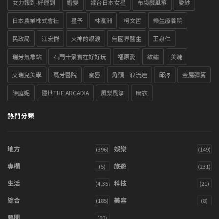
女力報到-好運到
婚變
嫁台日本女星
布袋戲風箏
愛紗
日本農業株式會社
星予
林瀛洲
柯文哲
樂生療養院
民政局
江宏傑
火神的眼淚
無國界醫生
王泉仁
瑞芳氣象站
石門十景實在好好玩
福原愛
紋繡
美睫
艾瑞兒美學
萬芳醫院
蜜唇
角頭－浪流連
邱澤
金屬彈簧
陳庭妮
隱世THE ARCADIA
風梨風箏
麻衣
熱門分類
地方
娛樂
(396)
(149)
專欄
旅遊
(5)
(231)
生活
科技
(4,357)
(21)
綜合
美容
(185)
(8)
要聞
(60)