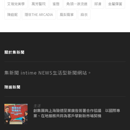
艾瑞兒美學
萬芳醫院
蜜唇
角頭－浪流連
邱澤
金屬彈簧
陳庭妮
隱世THE ARCADIA
風梨風箏
麻衣
關於集新聞
集新聞 intime NEWS生活型新聞網站。
隨選新聞
生活
創集團與上海致德至業廣告簽署合作協議 以國際專
業、在地服務共同為客戶擘劃新市場契機