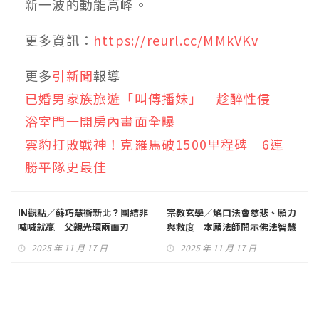
新一波的動能高峰。
更多資訊：
https://reurl.cc/MMkVKv
更多
引新聞
報導
已婚男家族旅遊「叫傳播妹」 趁醉性侵
浴室門一開房內畫面全曝
雲豹打敗戰神！克羅馬破1500里程碑 6連
勝平隊史最佳
IN觀點／蘇巧慧衝新北？團結非
宗教玄學／焰口法會慈悲、願力
喊喊就贏 父親光環兩面刃
與救度 本願法師開示佛法智慧
2025 年 11 月 17 日
2025 年 11 月 17 日