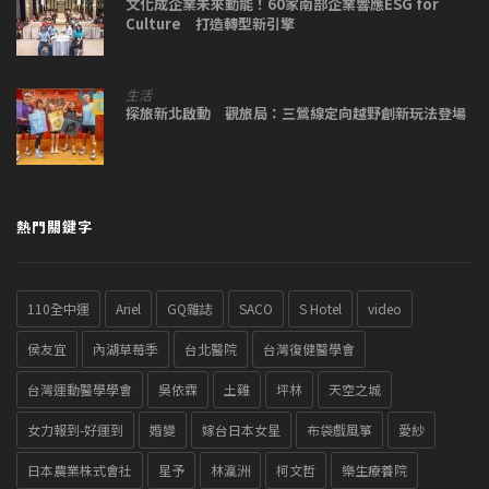
文化成企業未來動能！60家南部企業響應ESG for
Culture 打造轉型新引擎
生活
探旅新北啟動 觀旅局：三鶯線定向越野創新玩法登場
熱門關鍵字
110全中運
Ariel
GQ雜誌
SACO
S Hotel
video
侯友宜
內湖草莓季
台北醫院
台灣復健醫學會
台灣運動醫學學會
吳依霖
土雞
坪林
天空之城
女力報到-好運到
婚變
嫁台日本女星
布袋戲風箏
愛紗
日本農業株式會社
星予
林瀛洲
柯文哲
樂生療養院