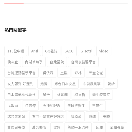
熱門關鍵字
110全中運
Ariel
GQ雜誌
SACO
S Hotel
video
2023新北市北海岸國際風箏節「風在石起」霸氣回歸
侯友宜
內湖草莓季
台北醫院
台灣復健醫學會
台灣運動醫學學會
吳依霖
土雞
坪林
天空之城
女力報到-好運到
婚變
嫁台日本女星
布袋戲風箏
愛紗
日本農業株式會社
星予
林瀛洲
柯文哲
樂生療養院
民政局
江宏傑
火神的眼淚
無國界醫生
王泉仁
瑞芳氣象站
石門十景實在好好玩
福原愛
紋繡
美睫
艾瑞兒美學
萬芳醫院
蜜唇
角頭－浪流連
邱澤
金屬彈簧