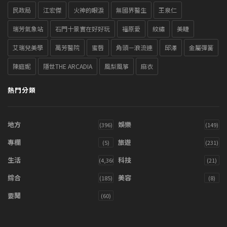
民政局
江宏傑
火神的眼淚
無國界醫生
王泉仁
瑞芳氣象站
石門十景實在好好玩
福原愛
紋繡
美睫
艾瑞兒美學
萬芳醫院
蜜唇
角頭－浪流連
邱澤
金屬彈簧
陳庭妮
隱世THE ARCADIA
風梨風箏
麻衣
熱門分類
地方
娛樂
(396)
(149)
專欄
旅遊
(5)
(231)
生活
科技
(4,360)
(21)
綜合
美容
(185)
(8)
要聞
(60)