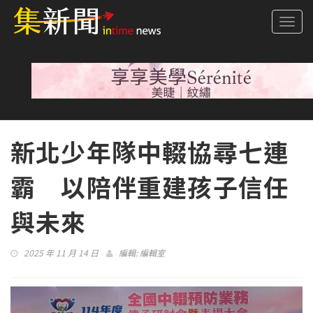
Togg
navi
新北少年隊中輟協尋七連
霸 以陪伴重建孩子信任
與未來
2025 年 11 月 14 日
編輯:
編輯室