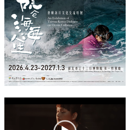
視
訊
播
放
器