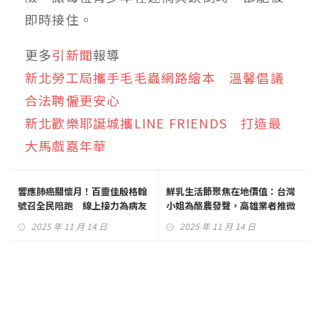
即時接住。
更多
引新聞
報導
新北勞工局攜手毛毛蟲網路繪本 溫馨倡議
合法聘僱更安心
新北歡樂耶誕城攜LINE FRIENDS 打造最
大馬戲嘉年華
響應肺癌關懷月！百靈佳殷格翰
鮮乳生活節聚焦在地價值：台灣
號召全民陪跑 線上接力為病友
小姐為酪農發聲，高雄業者推微
加油
醺創新
2025 年 11 月 14 日
2025 年 11 月 14 日