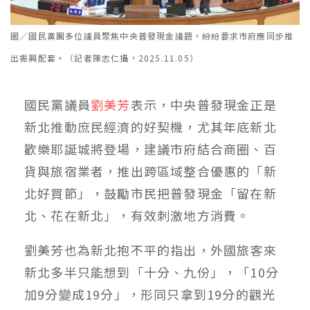
圖／國民黨團多位議員聚焦中央普發現金議題，紛紛要求市府應同步推
出振興配套。（記者陳志仁攝，2025.11.05）
國民黨議員
劉美芳
表示，中央普發現金正是
新北推動庶民經濟的好契機，尤其年底新北
歡樂耶誕城將登場，建議市府結合商圈、百
貨與旅宿業者，推出跨區域整合優惠的「新
北好買節」，鼓勵市民把普發現金「留在新
北、花在新北」，有效刺激地方消費。
劉美芳也為新北抱不平的指出，外國旅客來
新北多半只能想到「十分、九份」，「10分
加9分變成19分」，形同只拿到19分的觀光