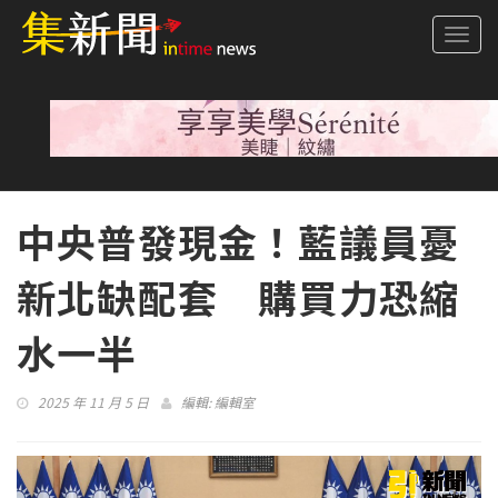
Togg
navi
中央普發現金！藍議員憂
新北缺配套 購買力恐縮
水一半
2025 年 11 月 5 日
編輯:
編輯室