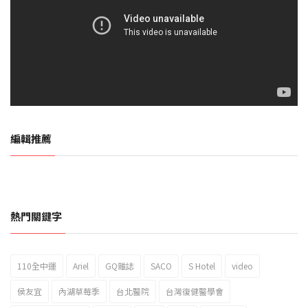
編輯推薦
熱門關鍵字
110全中運
Ariel
GQ雜誌
SACO
S Hotel
video
2023新北市北海岸國際風箏節「風在石起」霸氣回歸
侯友宜
內湖草莓季
台北醫院
台灣復健醫學會