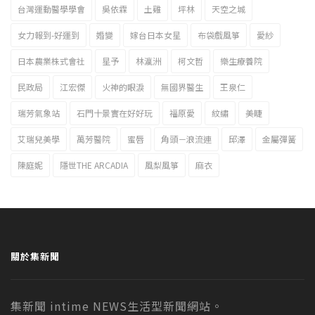
台灣運動醫學學會
吳依霖
土雞
坪林
天空之城
女力報到-好運到
婚變
嫁台日本女星
布袋戲風箏
愛紗
日本農業株式會社
星予
林瀛洲
柯文哲
樂生療養院
民政局
江宏傑
火神的眼淚
無國界醫生
王泉仁
瑞芳氣象站
石門十景實在好好玩
福原愛
紋繡
美睫
艾瑞兒美學
萬芳醫院
蜜唇
角頭－浪流連
邱澤
金屬彈簧
陳庭妮
隱世THE ARCADIA
風梨風箏
麻衣
關於集新聞
集新聞 intime NEWS生活型新聞網站。