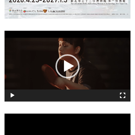
視
訊
播
放
器