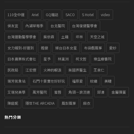
110全中運
Ariel
GQ雜誌
SACO
S Hotel
video
侯友宜
內湖草莓季
台北醫院
台灣復健醫學會
台灣運動醫學學會
吳依霖
土雞
坪林
天空之城
女力報到-好運到
婚變
嫁台日本女星
布袋戲風箏
愛紗
日本農業株式會社
星予
林瀛洲
柯文哲
樂生療養院
民政局
江宏傑
火神的眼淚
無國界醫生
王泉仁
瑞芳氣象站
石門十景實在好好玩
福原愛
紋繡
美睫
艾瑞兒美學
萬芳醫院
蜜唇
角頭－浪流連
邱澤
金屬彈簧
陳庭妮
隱世THE ARCADIA
風梨風箏
麻衣
熱門分類