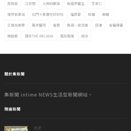
民政局
江宏傑
火神的眼淚
無國界醫生
王泉仁
瑞芳氣象站
石門十景實在好好玩
福原愛
紋繡
美睫
艾瑞兒美學
萬芳醫院
蜜唇
角頭－浪流連
邱澤
金屬彈簧
陳庭妮
隱世THE ARCADIA
風梨風箏
麻衣
關於集新聞
集新聞 intime NEWS生活型新聞網站。
隨選新聞
生活