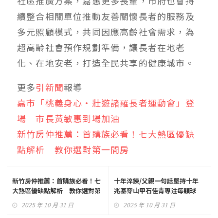
社區推廣方案，嘉惠更多長輩，市府也會持
續整合相關單位推動友善關懷長者的服務及
多元照顧模式，共同因應高齡社會需求，為
超高齡社會預作規劃準備，讓長者在地老
化、在地安老，打造全民共享的健康城市。
更多
引新聞
報導
嘉市「桃義身心‧壯遊諸羅長者運動會」登
場 市長黃敏惠到場加油
新竹房仲推薦：首購族必看！七大熱區優缺
點解析 教你選對第一間房
新竹房仲推薦：首購族必看！七
十年淬鍊/父親一句話堅持十年
大熱區優缺點解析 教你選對第
兆基穿山甲石佳青專注每顆球
一間房
2025 年 10 月 31 日
2025 年 10 月 31 日