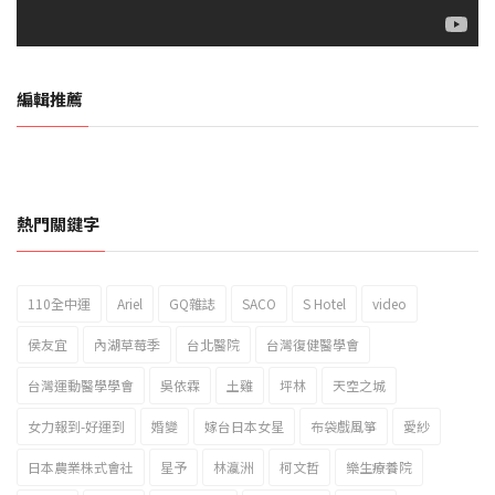
編輯推薦
熱門關鍵字
110全中運
Ariel
GQ雜誌
SACO
S Hotel
video
2023新北市北海岸國際風箏節「風在石起」霸氣回歸
侯友宜
內湖草莓季
台北醫院
台灣復健醫學會
台灣運動醫學學會
吳依霖
土雞
坪林
天空之城
女力報到-好運到
婚變
嫁台日本女星
布袋戲風箏
愛紗
日本農業株式會社
星予
林瀛洲
柯文哲
樂生療養院