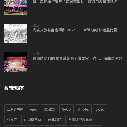
第二屆民雄打貓馬拉松賽事啟動 歡迎跑者踴躍報名
生活
光泉文教基金會舉辦 2025 Hi Café 咖啡杯繪畫比賽
生活
義消防宣26週年暨萬金石分隊成軍 強化北海岸防災力
熱門關鍵字
110全中運
Ariel
GQ雜誌
SACO
S Hotel
video
侯友宜
內湖草莓季
台北醫院
台灣復健醫學會