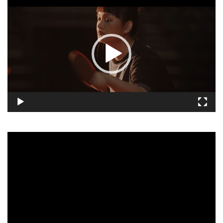
訊
播
放
器