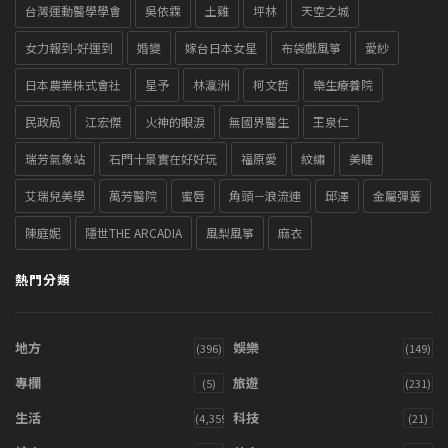
台灣運動醫學學會
吳依霖
土雞
坪林
天空之城
女力報到-好運到
婚變
嫁台日本女星
布袋戲風箏
愛紗
日本農業株式會社
星予
林瀛洲
柯文哲
樂生療養院
民政局
江宏傑
火神的眼淚
無國界醫生
王泉仁
瑞芳氣象站
石門十景實在好好玩
福原愛
紋繡
美睫
艾瑞兒美學
萬芳醫院
蜜唇
角頭－浪流連
邱澤
金屬彈簧
陳庭妮
隱世THE ARCADIA
風梨風箏
麻衣
熱門分類
地方
娛樂
(396)
(149)
專欄
旅遊
(5)
(231)
生活
科技
(4,359)
(21)