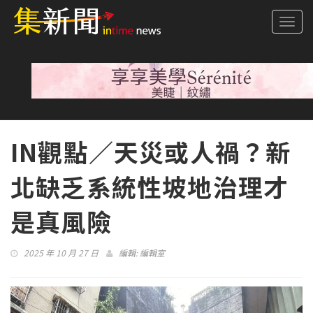
Togg
navi
IN觀點／天災或人禍？新
北缺乏系統性坡地治理才
是真風險
2025 年 10 月 27 日
編輯:
編輯室