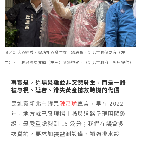
圖／新店區錦秀、碧瑤社區發生擋土牆坍塌，新北市長侯友宜（左
二）、工務局長馮兆麟（左三）到場視察。（新北市政府工務局提供）
事實是，這場災難並非突然發生，而是一路
被忽視、延宕、錯失黃金搶救時機的代價
民進黨新北市議員
陳乃瑜
直言，早在 2022
年，地方就已發現擋土牆與道路呈現明顯裂
縫，最嚴重處裂到 15 公分；我們在議會多
次質詢，要求加裝監測設備、補強排水設