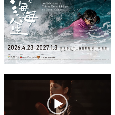
視
訊
播
放
器