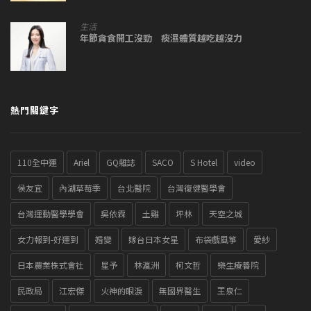
生活
年節貪食開工沒勁 痰濕體質越吃越沒力
熱門關鍵字
110全中運
Ariel
GQ雜誌
SACO
S Hotel
video
侯友宜
內湖草莓季
台北醫院
台灣復健醫學會
台灣運動醫學學會
吳依霖
土雞
坪林
天空之城
女力報到-好運到
婚變
嫁台日本女星
布袋戲風箏
愛紗
日本農業株式會社
星予
林瀛洲
柯文哲
樂生療養院
民政局
江宏傑
火神的眼淚
無國界醫生
王泉仁