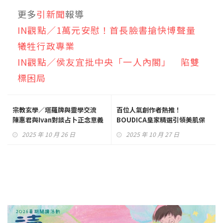
更多
引新聞
報導
IN觀點／1萬元安慰！首長臉書搶快博聲量
犧牲行政專業
IN觀點／侯友宜批中央「一人內閣」 陷雙
標困局
宗教玄學／塔羅牌與靈學交流
百位人氣創作者熱推！
陳惠君與Ivan對談占卜正念意義
BOUDICA皇家精選引領美肌保
養新風潮
2025 年 10 月 26 日
2025 年 10 月 27 日