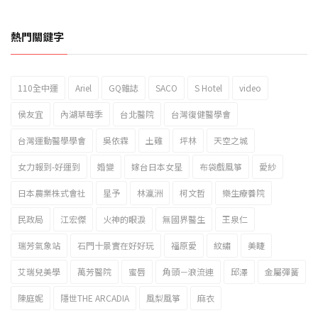
熱門關鍵字
110全中運
Ariel
GQ雜誌
SACO
S Hotel
video
2023新北市北海岸國際風箏節「風在石起」霸氣回歸
侯友宜
內湖草莓季
台北醫院
台灣復健醫學會
台灣運動醫學學會
吳依霖
土雞
坪林
天空之城
女力報到-好運到
婚變
嫁台日本女星
布袋戲風箏
愛紗
日本農業株式會社
星予
林瀛洲
柯文哲
樂生療養院
民政局
江宏傑
火神的眼淚
無國界醫生
王泉仁
瑞芳氣象站
石門十景實在好好玩
福原愛
紋繡
美睫
艾瑞兒美學
萬芳醫院
蜜唇
角頭－浪流連
邱澤
金屬彈簧
陳庭妮
隱世THE ARCADIA
風梨風箏
麻衣