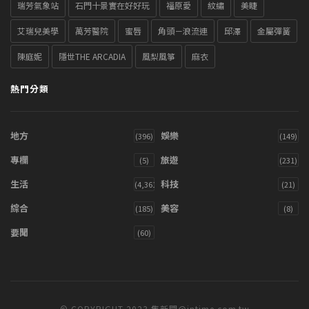
瑞芳氣象站
石門十景實在好好玩
福原愛
紋繡
美睫
艾瑞兒美學
萬芳醫院
蜜唇
角頭－浪流連
邱澤
金屬彈簧
陳庭妮
隱世THE ARCADIA
風梨風箏
麻衣
熱門分類
地方
娛樂
(396)
(149)
專欄
旅遊
(5)
(231)
生活
科技
(4,361)
(21)
綜合
美容
(185)
(8)
要聞
(60)
© COPYRIGHT 2023 集新聞@intime.com.tw