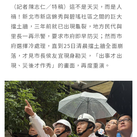
（記者陳志仁／特稿）這不是天災，而是人
禍！新北市新店錦秀與碧瑤社區之間的巨大
擋土牆，三年前就已出現龜裂，地方民代與
里長一再示警，要求市府即早防災；然而市
府選擇冷處理，直到25日清晨擋土牆全面崩
落，才見市長侯友宜現身勘災，「出事才出
現、災後才作秀」的畫面，再度重演。