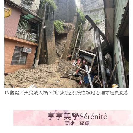
IN觀點／天災或人禍？新北缺乏系統性坡地治理才是真風險