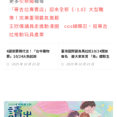
更多
引新聞
報導
「哥吉拉專賣店」迎來全新《-1.0》大型雕
像！完美重現霸氣風範
王欣儀議員走進動漫圈 cos蝴蝶忍、挺哥吉
拉推動玩具產業
6國使節親代言！「台中購物
臺灣國際觀鳥馬拉松10/24開放
節」10/24火熱起跑
報名 邀大家來賞 「鳥」體驗生
態旅遊
2025 年 10 月 23 日
2025 年 10 月 23 日