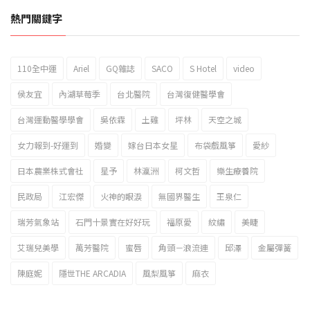
熱門關鍵字
110全中運
Ariel
GQ雜誌
SACO
S Hotel
video
2023新北市北海岸國際風箏節「風在石起」霸氣回歸
侯友宜
內湖草莓季
台北醫院
台灣復健醫學會
台灣運動醫學學會
吳依霖
土雞
坪林
天空之城
女力報到-好運到
婚變
嫁台日本女星
布袋戲風箏
愛紗
日本農業株式會社
星予
林瀛洲
柯文哲
樂生療養院
民政局
江宏傑
火神的眼淚
無國界醫生
王泉仁
瑞芳氣象站
石門十景實在好好玩
福原愛
紋繡
美睫
艾瑞兒美學
萬芳醫院
蜜唇
角頭－浪流連
邱澤
金屬彈簧
陳庭妮
隱世THE ARCADIA
風梨風箏
麻衣