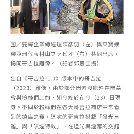
圖／雙緯企業總經理陳彥羽（左）與東寶娛
樂亞洲代表村山ファビオ（右）共同出席，
揭開哥吉拉雕像。（記者郭亘芸攝）
出自《哥吉拉-1.0》版本中的哥吉拉
（2023）雕像，由於部分因素沒能趕在開幕
會與粉絲們赴約，如今終於在今（23）日現
身。不同於粉絲們在各大哥吉拉商店中常看
到的鎮店之寶，這次的哥吉拉搭載「發光背
鰭」與「噴煙特效」，在燈光與煙霧的交錯