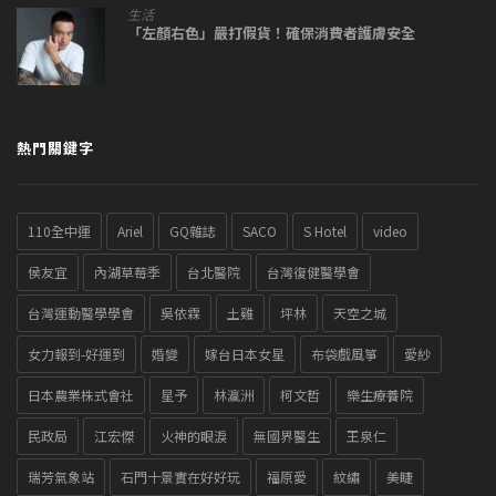
生活
「左顏右色」嚴打假貨！確保消費者護膚安全
熱門關鍵字
110全中運
Ariel
GQ雜誌
SACO
S Hotel
video
侯友宜
內湖草莓季
台北醫院
台灣復健醫學會
台灣運動醫學學會
吳依霖
土雞
坪林
天空之城
女力報到-好運到
婚變
嫁台日本女星
布袋戲風箏
愛紗
日本農業株式會社
星予
林瀛洲
柯文哲
樂生療養院
民政局
江宏傑
火神的眼淚
無國界醫生
王泉仁
瑞芳氣象站
石門十景實在好好玩
福原愛
紋繡
美睫