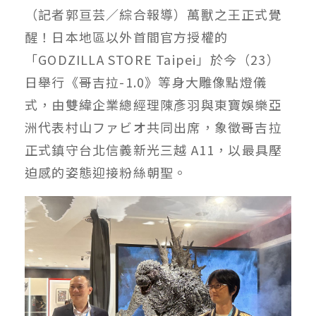
（記者郭亘芸／綜合報導）萬獸之王正式覺
醒！日本地區以外首間官方授權的
「GODZILLA STORE Taipei」於今（23）
日舉行《哥吉拉-1.0》等身大雕像點燈儀
式，由雙緯企業總經理陳彥羽與東寶娛樂亞
洲代表村山ファビオ共同出席，象徵哥吉拉
正式鎮守台北信義新光三越 A11，以最具壓
迫感的姿態迎接粉絲朝聖。