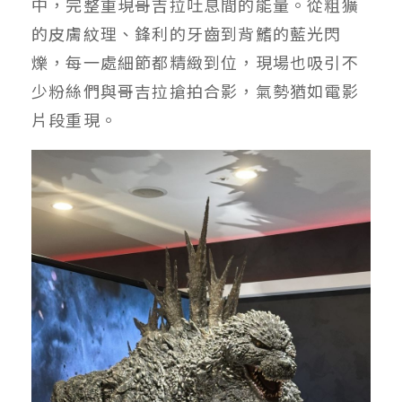
中，完整重現哥吉拉吐息間的能量。從粗獷
的皮膚紋理、鋒利的牙齒到背鰭的藍光閃
爍，每一處細節都精緻到位，現場也吸引不
少粉絲們與哥吉拉搶拍合影，氣勢猶如電影
片段重現。