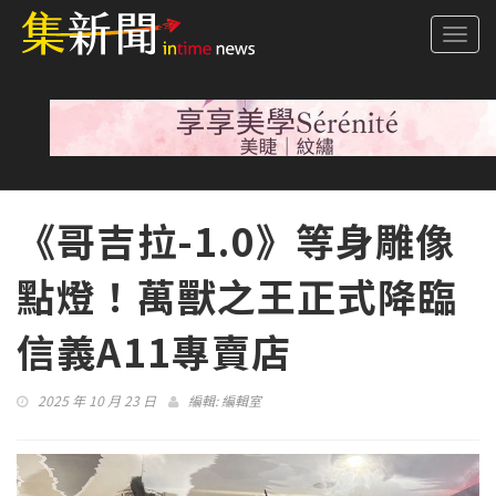
Togg
navi
《哥吉拉-1.0》等身雕像
點燈！萬獸之王正式降臨
信義A11專賣店
2025 年 10 月 23 日
編輯:
編輯室