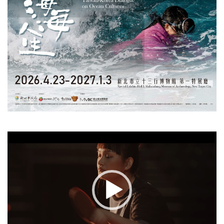
視
訊
播
放
器