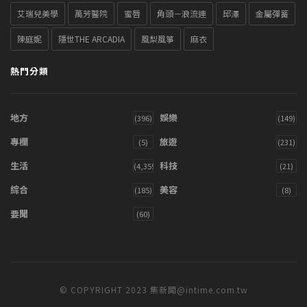
艾瑞兒美學
萬芳醫院
蜜唇
角頭－浪流連
邱澤
金屬彈簧
陳庭妮
隱世THE ARCADIA
風梨風箏
麻衣
熱門分類
地方
娛樂
(396)
(149)
專欄
旅遊
(5)
(231)
生活
科技
(4,359)
(21)
綜合
美容
(185)
(8)
要聞
(60)
© COPYRIGHT 2023 集新聞@intime.com.tw