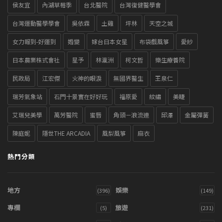
侯友宜
內湖草莓季
台北醫院
台灣復健醫學會
台灣運動醫學學會
吳依霖
土雞
坪林
天空之城
女力報到-好運到
婚變
嫁台日本女星
布袋戲風箏
愛紗
日本農業株式會社
星予
林瀛洲
柯文哲
樂生療養院
民政局
江宏傑
火神的眼淚
無國界醫生
王泉仁
瑞芳氣象站
石門十景實在好好玩
福原愛
紋繡
美睫
艾瑞兒美學
萬芳醫院
蜜唇
角頭－浪流連
邱澤
金屬彈簧
陳庭妮
隱世THE ARCADIA
風梨風箏
麻衣
熱門分類
地方
娛樂
(396)
(149)
專欄
旅遊
(5)
(231)