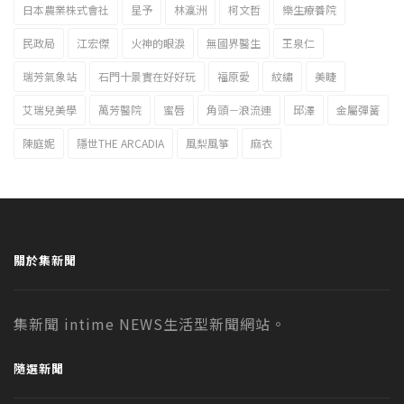
日本農業株式會社
星予
林瀛洲
柯文哲
樂生療養院
民政局
江宏傑
火神的眼淚
無國界醫生
王泉仁
瑞芳氣象站
石門十景實在好好玩
福原愛
紋繡
美睫
艾瑞兒美學
萬芳醫院
蜜唇
角頭－浪流連
邱澤
金屬彈簧
陳庭妮
隱世THE ARCADIA
風梨風箏
麻衣
關於集新聞
集新聞 intime NEWS生活型新聞網站。
隨選新聞