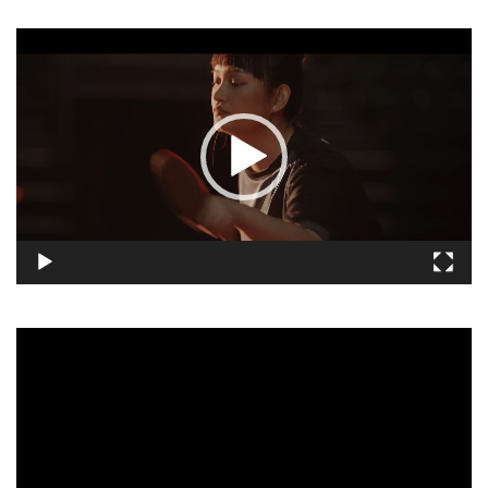
視
訊
播
放
器