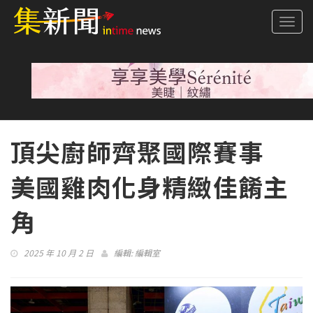
Togg
navi
頂尖廚師齊聚國際賽事
美國雞肉化身精緻佳餚主
角
2025 年 10 月 2 日
編輯:
編輯室