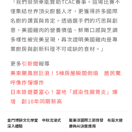
「我們很榮幸能贊助TCAC賽事。這場比賽不
僅集結世界頂尖廚藝人才，更獲得許多國際
名廚的讚賞與肯定。透過選手們的巧思與創
意，美國雞肉的營養價值、鮮嫩口感與烹調
多樣性被完美呈現，再次證明美國雞肉是專
業廚房與創新料理不可或缺的食材。」
更多
引新聞
報導
美東颶風掀巨浪！5棟房屋瞬間倒塌 居民驚
呼像炸彈爆炸
日本旅遊要當心！當地「感染性腸胃炎」爆
增 創10年同期新高
金門博餅文化學堂 中秋沈浸式
龍蓁淳國際三箭齊發 布局大健
深入體驗
康與AI決策應用