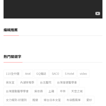
編輯推薦
熱門關鍵字
110全中運
Ariel
GQ雜誌
SACO
S Hotel
video
2023新北市北海岸國際風箏節「風在石起」霸氣回歸
侯友宜
內湖草莓季
台北醫院
台灣復健醫學會
台灣運動醫學學會
吳依霖
土雞
坪林
天空之城
女力報到-好運到
婚變
嫁台日本女星
布袋戲風箏
愛紗