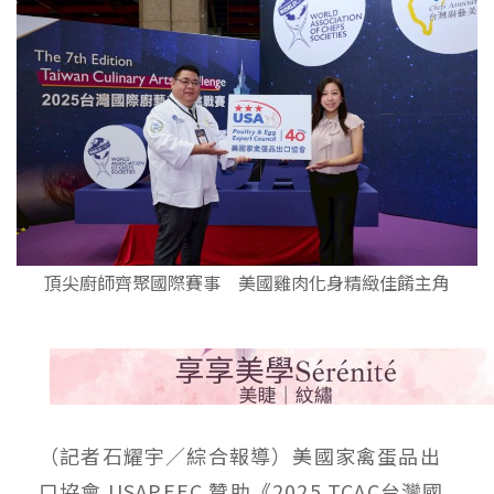
頂尖廚師齊聚國際賽事 美國雞肉化身精緻佳餚主角
（記者石耀宇／綜合報導）美國家禽蛋品出
口協會 USAPEEC 贊助《2025 TCAC台灣國