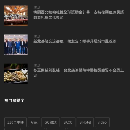
生活
桃園西北扶輪社推全球獎助金計畫 支持復興區原民語
教育扎根文化典範
生活
新北基隆交流都更 侯友宜：攜手升級城市風貌圈
生活
冬至進補別亂補 台北慈濟醫院中醫提醒體質不合恐上
火
熱門關鍵字
110全中運
Ariel
GQ雜誌
SACO
S Hotel
video