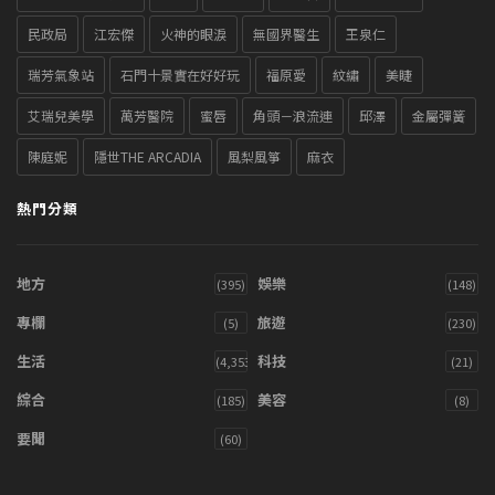
民政局
江宏傑
火神的眼淚
無國界醫生
王泉仁
瑞芳氣象站
石門十景實在好好玩
福原愛
紋繡
美睫
艾瑞兒美學
萬芳醫院
蜜唇
角頭－浪流連
邱澤
金屬彈簧
陳庭妮
隱世THE ARCADIA
風梨風箏
麻衣
熱門分類
地方
娛樂
(395)
(148)
專欄
旅遊
(5)
(230)
生活
科技
(4,353)
(21)
綜合
美容
(185)
(8)
要聞
(60)