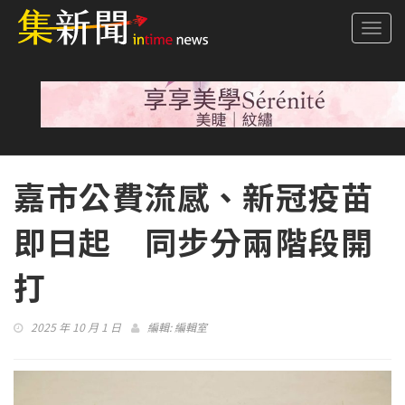
Togg
navi
嘉市公費流感、新冠疫苗
即日起 同步分兩階段開
打
2025 年 10 月 1 日
編輯:
編輯室