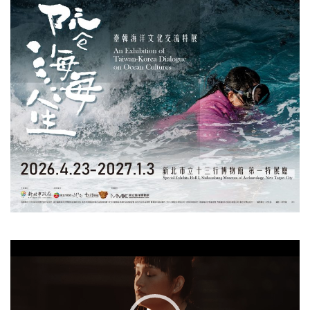
視
訊
播
放
器