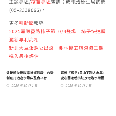
主題專區/
疫苗專區
查詢；或電洽衛生局詢問
(05-2338066)。
更多
引新聞
報導
2025嘉縣番路柿子節10/4登場 柿子快速脫
澀新專利亮相
新北大巨蛋選址出爐 樹林機五與淡海二期
進入最後評估
外泌體技術瞄準神經健康 台灣
嘉義「裕見x里山下職人市集」
新創打造產學臨床整合平台
愛心園遊卷捐助及泡泡水樂園
10/4登場
2025 年 10 月 1 日
2025 年 10 月 1 日