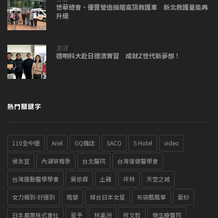
世華總會、優寶營造捐贈高頂救護車 新北救護量能再
升級
生活
德明科大赴日德澳實習 成就Z世代新夢想！
熱門關鍵字
110全中運
Ariel
GQ雜誌
SACO
S Hotel
video
侯友宜
內湖草莓季
台北醫院
台灣復健醫學會
台灣運動醫學學會
吳依霖
土雞
坪林
天空之城
女力報到-好運到
婚變
嫁台日本女星
布袋戲風箏
愛紗
日本農業株式會社
星予
林瀛洲
柯文哲
樂生療養院