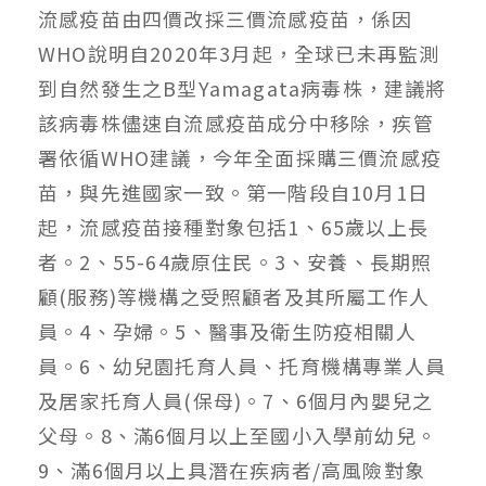
流感疫苗由四價改採三價流感疫苗，係因
WHO說明自2020年3月起，全球已未再監測
到自然發生之B型Yamagata病毒株，建議將
該病毒株儘速自流感疫苗成分中移除，疾管
署依循WHO建議，今年全面採購三價流感疫
苗，與先進國家一致。第一階段自10月1日
起，流感疫苗接種對象包括1、65歲以上長
者。2、55-64歲原住民。3、安養、長期照
顧(服務)等機構之受照顧者及其所屬工作人
員。4、孕婦。5、醫事及衛生防疫相關人
員。6、幼兒園托育人員、托育機構專業人員
及居家托育人員(保母)。7、6個月內嬰兒之
父母。8、滿6個月以上至國小入學前幼兒。
9、滿6個月以上具潛在疾病者/高風險對象