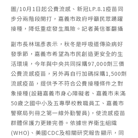
圖/10月1日起公費流感、新冠LP.8.1疫苗同
步分兩階段開打，嘉義市政府呼籲民眾踴躍
接種，降低重症發生風險。記者黃信峯翻攝
副市長林瑞彥表示，秋冬是呼吸道傳染病好
發季節，嘉義市希望為市民創造更安全的生
活環境，今年與中央共同採購97,000劑三價
公費流感疫苗，另外再自行加碼採購1,500劑
流感疫苗，提供予不符合公費接種條件之對
象接種(設籍嘉義市身心障礙者、嘉義市未滿
50歲之國中小及五專學校教職員工、嘉義市
警察局列冊之第一線外勤警員)，使流感疫苗
群體保護力更臻完善。依據世界衛生組織
(WHO)、美國CDC及相關研究報告顯示，同