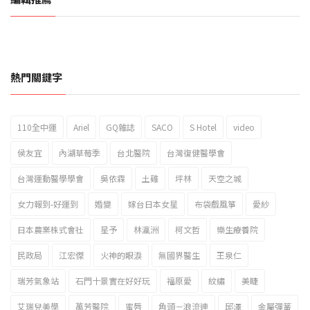
熱門關鍵字
110全中運
Ariel
GQ雜誌
SACO
S Hotel
video
2023新北市北海岸國際風箏節「風在石起」霸氣回歸
侯友宜
內湖草莓季
台北醫院
台灣復健醫學會
台灣運動醫學學會
吳依霖
土雞
坪林
天空之城
女力報到-好運到
婚變
嫁台日本女星
布袋戲風箏
愛紗
日本農業株式會社
星予
林瀛洲
柯文哲
樂生療養院
民政局
江宏傑
火神的眼淚
無國界醫生
王泉仁
瑞芳氣象站
石門十景實在好好玩
福原愛
紋繡
美睫
艾瑞兒美學
萬芳醫院
蜜唇
角頭－浪流連
邱澤
金屬彈簧