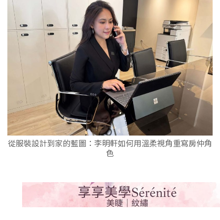
從服裝設計到家的藍圖：李明軒如何用溫柔視角重寫房仲角
色