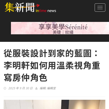
Togg
navi
從服裝設計到家的藍圖：
李明軒如何用溫柔視角重
寫房仲角色
2025 年 9 月 30 日
編輯:
編輯室