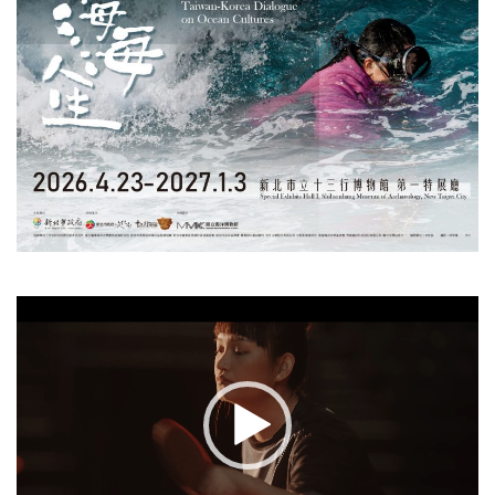
視
訊
播
放
器