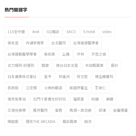
熱門關鍵字
110全中運
Ariel
GQ雜誌
SACO
S Hotel
video
2023新北市北海岸國際風箏節「風在石起」霸氣回歸
侯友宜
內湖草莓季
台北醫院
台灣復健醫學會
台灣運動醫學學會
吳依霖
土雞
坪林
天空之城
女力報到-好運到
婚變
嫁台日本女星
布袋戲風箏
愛紗
日本農業株式會社
星予
林瀛洲
柯文哲
樂生療養院
民政局
江宏傑
火神的眼淚
無國界醫生
王泉仁
瑞芳氣象站
石門十景實在好好玩
福原愛
紋繡
美睫
艾瑞兒美學
萬芳醫院
蜜唇
角頭－浪流連
邱澤
金屬彈簧
陳庭妮
隱世THE ARCADIA
風梨風箏
麻衣