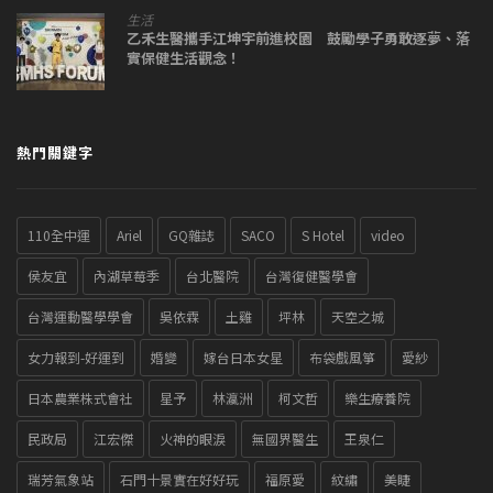
生活
乙禾生醫攜手江坤宇前進校園 鼓勵學子勇敢逐夢、落
實保健生活觀念！
熱門關鍵字
110全中運
Ariel
GQ雜誌
SACO
S Hotel
video
侯友宜
內湖草莓季
台北醫院
台灣復健醫學會
台灣運動醫學學會
吳依霖
土雞
坪林
天空之城
女力報到-好運到
婚變
嫁台日本女星
布袋戲風箏
愛紗
日本農業株式會社
星予
林瀛洲
柯文哲
樂生療養院
民政局
江宏傑
火神的眼淚
無國界醫生
王泉仁
瑞芳氣象站
石門十景實在好好玩
福原愛
紋繡
美睫