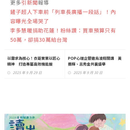
更多
引新聞
報導
鏟子超人下車前「列車長廣播一段話」！內
容曝光全場哭了
李多慧暖捐助花蓮！粉絲讚：買車預算只有
50萬，卻捐30萬給台灣
以需求為核心！衣哥實業以匠心
POP心理企管邀烏凌翔開講 黃
精神 打造專屬高效機能服
振輝、呂秀金共襄盛舉
2025 年 9 月 29 日
2025 年 9 月 30 日