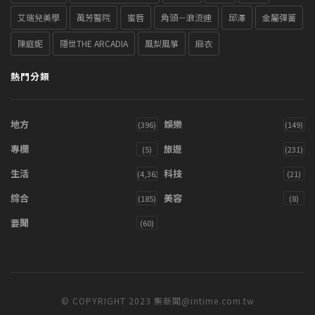
艾瑞兒美學
萬芳醫院
蜜唇
角頭－浪流連
邱澤
金屬彈簧
陳庭妮
隱世THE ARCADIA
風梨風箏
麻衣
熱門分類
地方
娛樂
(396)
(149)
專欄
旅遊
(5)
(231)
生活
科技
(4,363)
(21)
綜合
美容
(185)
(8)
要聞
(60)
© COPYRIGHT 2023 集新聞@intime.com.tw