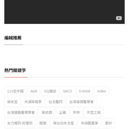
編輯推薦
熱門關鍵字
110全中運
Ariel
GQ雜誌
SACO
S Hotel
video
2023新北市北海岸國際風箏節「風在石起」霸氣回歸
侯友宜
內湖草莓季
台北醫院
台灣復健醫學會
台灣運動醫學學會
吳依霖
土雞
坪林
天空之城
女力報到-好運到
婚變
嫁台日本女星
布袋戲風箏
愛紗