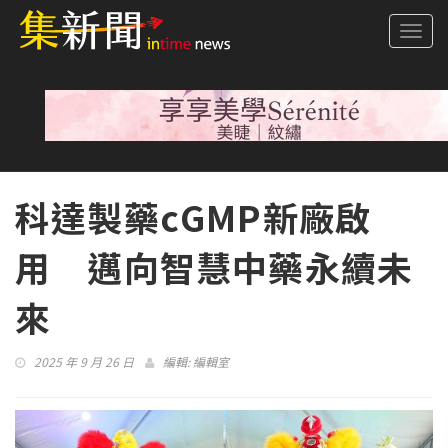
Togg
navi
科達製藥cGMP新廠啟
用 邁向智慧中藥永續未
來
2025 年 9 月 26 日
編輯:
編輯室