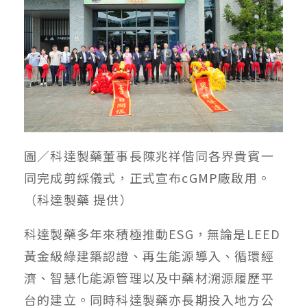
圖／科達製藥董事長陳兆祥偕同各界貴賓一
同完成剪綵儀式，正式宣布cGMP廠啟用。
（科達製藥 提供）
科達製藥多年來積極推動ESG，無論是LEED
黃金級綠建築認證、再生能源導入、循環經
濟、智慧化能源管理以及中藥材溯源履歷平
台的建立。同時科達製藥亦長期投入地方公