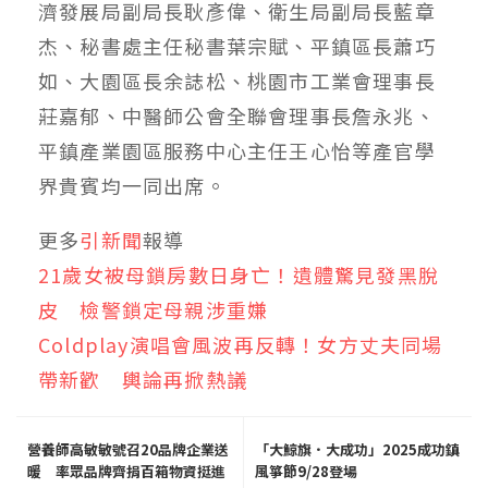
濟發展局副局長耿彥偉、衛生局副局長藍章
杰、秘書處主任秘書葉宗賦、平鎮區長蕭巧
如、大園區長余誌松、桃園市工業會理事長
莊嘉郁、中醫師公會全聯會理事長詹永兆、
平鎮產業園區服務中心主任王心怡等產官學
界貴賓均一同出席。
更多
引新聞
報導
21歲女被母鎖房數日身亡！遺體驚見發黑脫
皮 檢警鎖定母親涉重嫌
Coldplay演唱會風波再反轉！女方丈夫同場
帶新歡 輿論再掀熱議
營養師高敏敏號召20品牌企業送
「大鯨旗．大成功」2025成功鎮
暖 率眾品牌齊捐百箱物資挺進
風箏節9/28登場