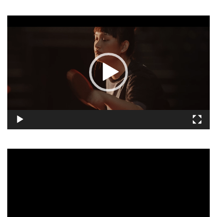
視
訊
播
放
器