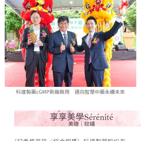
科達製藥cGMP新廠啟用 邁向智慧中藥永續未來
（記者張芸瑄／綜合報導）科達製藥股份有