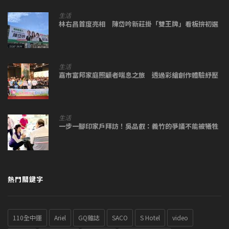
生活
林右昌首度亮相 陳岱吟新莊掛「雙王牌」看板拚初選
生活
嘉市富邦家庭照顧者喘息之旅 透過彩繪創作體驗紓壓
生活
一步一腳印家戶拜訪！吳品叡：義竹的爭議不能被犧牲
熱門關鍵字
110全中運
Ariel
GQ雜誌
SACO
S Hotel
video