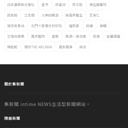
日本農業株式會社
星予
林瀛洲
柯文哲
樂生療養院
民政局
江宏傑
火神的眼淚
無國界醫生
王泉仁
瑞芳氣象站
石門十景實在好好玩
福原愛
紋繡
美睫
艾瑞兒美學
萬芳醫院
蜜唇
角頭－浪流連
邱澤
金屬彈簧
陳庭妮
隱世THE ARCADIA
風梨風箏
麻衣
關於集新聞
集新聞 intime NEWS生活型新聞網站。
隨選新聞