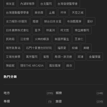
侯友宜
內湖草莓季
台北醫院
台灣復健醫學會
台灣運動醫學學會
吳依霖
土雞
坪林
天空之城
女力報到-好運到
婚變
嫁台日本女星
布袋戲風箏
愛紗
日本農業株式會社
星予
林瀛洲
柯文哲
樂生療養院
民政局
江宏傑
火神的眼淚
無國界醫生
王泉仁
瑞芳氣象站
石門十景實在好好玩
福原愛
紋繡
美睫
艾瑞兒美學
萬芳醫院
蜜唇
角頭－浪流連
邱澤
金屬彈簧
陳庭妮
隱世THE ARCADIA
風梨風箏
麻衣
熱門分類
地方
娛樂
(395)
(148)
專欄
旅遊
(5)
(230)