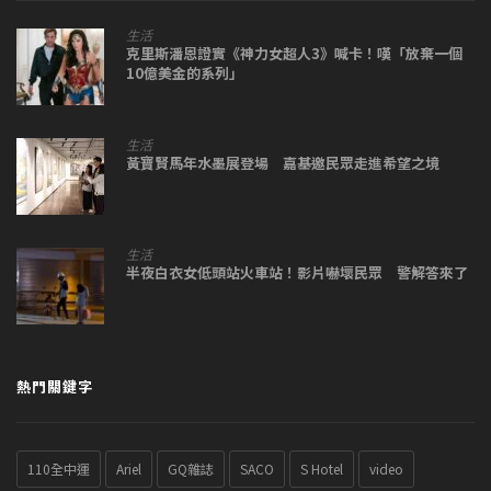
生活
克里斯潘恩證實《神力女超人3》喊卡！嘆「放棄一個
10億美金的系列」
生活
黃寶賢馬年水墨展登場 嘉基邀民眾走進希望之境
生活
半夜白衣女低頭站火車站！影片嚇壞民眾 警解答來了
熱門關鍵字
110全中運
Ariel
GQ雜誌
SACO
S Hotel
video