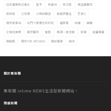
日本農業株式會社
星予
林瀛洲
柯文哲
樂生療養院
民政局
江宏傑
火神的眼淚
無國界醫生
王泉仁
瑞芳氣象站
石門十景實在好好玩
福原愛
紋繡
美睫
艾瑞兒美學
萬芳醫院
蜜唇
角頭－浪流連
邱澤
金屬彈簧
陳庭妮
隱世THE ARCADIA
風梨風箏
麻衣
關於集新聞
集新聞 intime NEWS生活型新聞網站。
隨選新聞