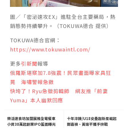
圖／「密泌速攻EX」進駐全台主要藥局，熱
銷態勢持續攀升。（TOKUWA德合 提供）
TOKUWA德合官網：
https://www.tokuwaintl.com/
更多
引新聞
報導
俄羅斯堪察加7.8強震！民眾畫面曝家具狂
晃 海嘯警報急撤
快垮了！Ryu急徵剪輯師 網友推「前妻
Yuma」本人幽默回應
樂活速食坊加盟展推全電餐車
十年淬鍊/U18女壘超新星崛起
小資38萬起創業IPO藍圖曝光
鄭嘉禎、黃瑜芊攜手拚戰