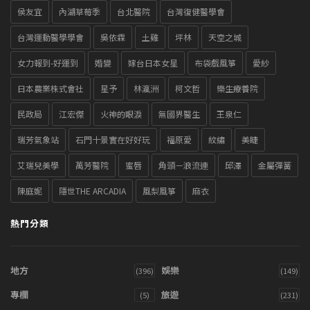
侯友宜
內湖草莓季
台北醫院
台灣復健醫學會
台灣運動醫學學會
吳依霖
土雞
坪林
天空之城
女力報到-好運到
婚變
嫁台日本女星
布袋戲風箏
愛紗
日本農業株式會社
星予
林瀛洲
柯文哲
樂生療養院
民政局
江宏傑
火神的眼淚
無國界醫生
王泉仁
瑞芳氣象站
石門十景實在好好玩
福原愛
紋繡
美睫
艾瑞兒美學
萬芳醫院
蜜唇
角頭－浪流連
邱澤
金屬彈簧
陳庭妮
隱世THE ARCADIA
風梨風箏
麻衣
熱門分類
地方
娛樂
(396)
(149)
專欄
旅遊
(5)
(231)