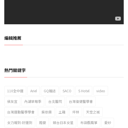
編輯推薦
熱門關鍵字
110全中運
Ariel
GQ雜誌
SACO
S Hotel
video
2023新北市北海岸國際風箏節「風在石起」霸氣回歸
侯友宜
內湖草莓季
台北醫院
台灣復健醫學會
台灣運動醫學學會
吳依霖
土雞
坪林
天空之城
女力報到-好運到
婚變
嫁台日本女星
布袋戲風箏
愛紗