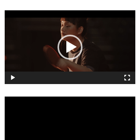
視
訊
播
放
器