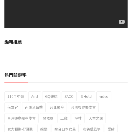
編輯推薦
熱門關鍵字
110全中運
Ariel
GQ雜誌
SACO
S Hotel
video
2023新北市北海岸國際風箏節「風在石起」霸氣回歸
侯友宜
內湖草莓季
台北醫院
台灣復健醫學會
台灣運動醫學學會
吳依霖
土雞
坪林
天空之城
女力報到-好運到
婚變
嫁台日本女星
布袋戲風箏
愛紗