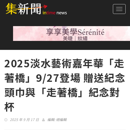
Togg
navi
2025淡水藝術嘉年華「走
著橋」9/27登場 贈送紀念
頭巾與「走著橋」紀念對
杯
2025 年 9 月 17 日
編輯:
總編輯