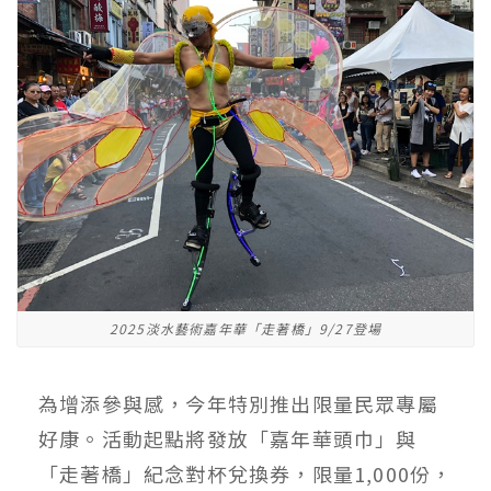
2025淡水藝術嘉年華「走著橋」9/27登場
為增添參與感，今年特別推出限量民眾專屬
好康。活動起點將發放「嘉年華頭巾」與
「走著橋」紀念對杯兌換券，限量1,000份，