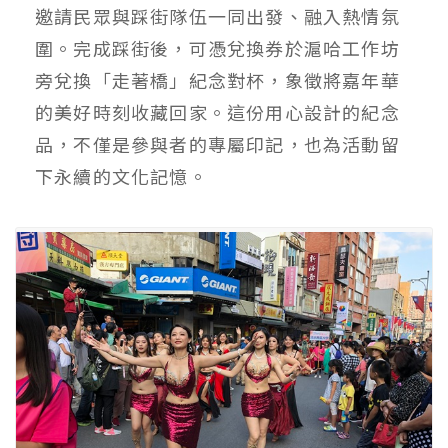
邀請民眾與踩街隊伍一同出發、融入熱情氛
圍。完成踩街後，可憑兌換券於滬哈工作坊
旁兌換「走著橋」紀念對杯，象徵將嘉年華
的美好時刻收藏回家。這份用心設計的紀念
品，不僅是參與者的專屬印記，也為活動留
下永續的文化記憶。