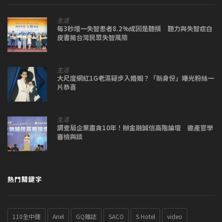
生活
每3秒增一失智患者8.2%成因是聽損 聽力與失智症白
皮書揭台灣民眾失智風險
生活
大尺度網紅1G老濕疑步入婚姻？「新身份」曝光粉絲一
片恭喜
生活
調查局企業肅貪10年！辦金融誠信高階論壇 邀產官學
審檢與談
熱門關鍵字
110全中運
Ariel
GQ雜誌
SACO
S Hotel
video