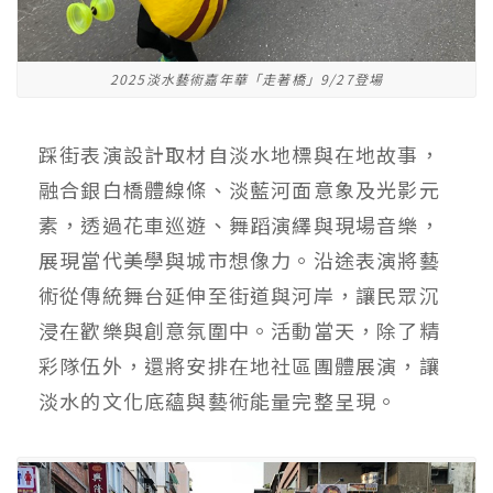
2025淡水藝術嘉年華「走著橋」9/27登場
踩街表演設計取材自淡水地標與在地故事，
融合銀白橋體線條、淡藍河面意象及光影元
素，透過花車巡遊、舞蹈演繹與現場音樂，
展現當代美學與城市想像力。沿途表演將藝
術從傳統舞台延伸至街道與河岸，讓民眾沉
浸在歡樂與創意氛圍中。活動當天，除了精
彩隊伍外，還將安排在地社區團體展演，讓
淡水的文化底蘊與藝術能量完整呈現。