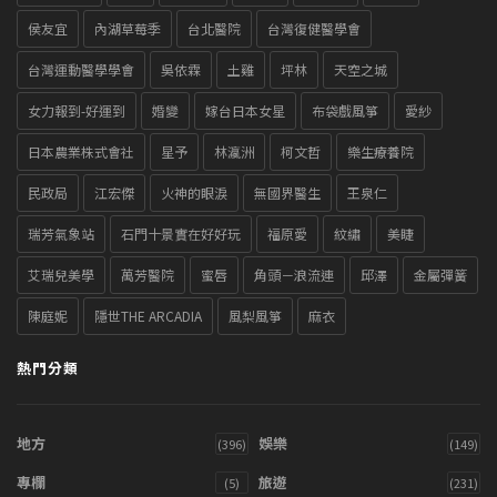
侯友宜
內湖草莓季
台北醫院
台灣復健醫學會
台灣運動醫學學會
吳依霖
土雞
坪林
天空之城
女力報到-好運到
婚變
嫁台日本女星
布袋戲風箏
愛紗
日本農業株式會社
星予
林瀛洲
柯文哲
樂生療養院
民政局
江宏傑
火神的眼淚
無國界醫生
王泉仁
瑞芳氣象站
石門十景實在好好玩
福原愛
紋繡
美睫
艾瑞兒美學
萬芳醫院
蜜唇
角頭－浪流連
邱澤
金屬彈簧
陳庭妮
隱世THE ARCADIA
風梨風箏
麻衣
熱門分類
地方
娛樂
(396)
(149)
專欄
旅遊
(5)
(231)