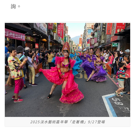
詢。
2025淡水藝術嘉年華「走著橋」9/27登場