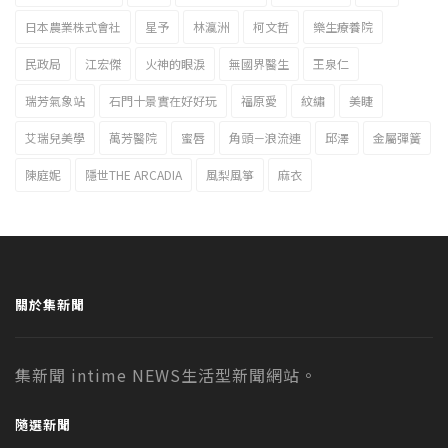
日本農業株式會社
星予
林瀛洲
柯文哲
樂生療養院
民政局
江宏傑
火神的眼淚
無國界醫生
王泉仁
瑞芳氣象站
石門十景實在好好玩
福原愛
紋繡
美睫
艾瑞兒美學
萬芳醫院
蜜唇
角頭－浪流連
邱澤
金屬彈簧
陳庭妮
隱世THE ARCADIA
風梨風箏
麻衣
關於集新聞
集新聞 intime NEWS生活型新聞網站。
隨選新聞