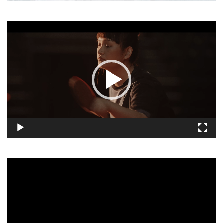
視
訊
播
放
器