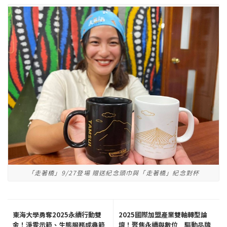
「走著橋」9/27登場 贈送紀念頭巾與「走著橋」紀念對杯
東海大學勇奪2025永續行動雙
2025國際加盟產業雙軸轉型論
金！淨零示範、生態服務成典範
壇！聚焦永續與數位 驅動品牌