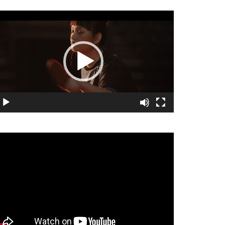
視
訊
播
放
器