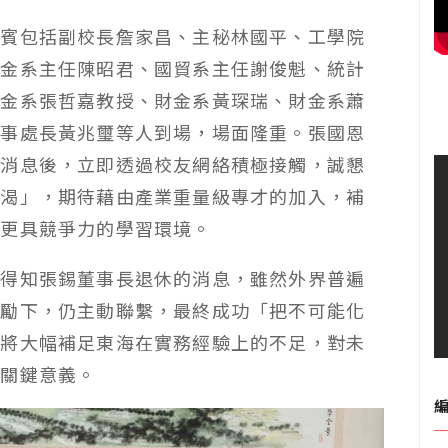
貴賓包括副校長詹家昌、主秘林國平、工學院
財金系主任陳昭君、國貿系主任謝俊魁、統計
財金系張哲嘉教授、財金系黃琛瑞、財金系蕭
公事處長黃兆璽等人到場，場面隆重。張國恩
的消息後，立即透過校友網絡積極接觸，誠懇
若渴」，期待藉由產業重量級專才的加入，補
造更具競爭力的學習環境。
體得知張錫董事長退休的消息，雖然外界普遍
鼓勵下，仍主動聯繫，最終成功「把不可能化
，將大幅補足東海在實務經驗上的不足，對未
具關鍵意義。