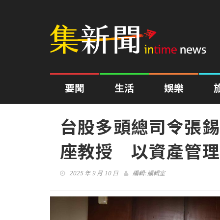
要聞
生活
娛樂
台股多頭總司令張錫
座教授 以資產管理
2025 年 9 月 10 日
編輯:
編輯室