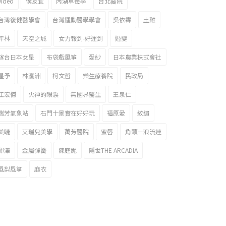
video
侯友宜
內湖草莓季
台北醫院
台灣復健醫學會
台灣運動醫學學會
吳依霖
土雞
坪林
天空之城
女力報到-好運到
婚變
嫁台日本女星
布袋戲風箏
愛紗
日本農業株式會社
星予
林瀛洲
柯文哲
樂生療養院
民政局
江宏傑
火神的眼淚
無國界醫生
王泉仁
瑞芳氣象站
石門十景實在好好玩
福原愛
紋繡
美睫
艾瑞兒美學
萬芳醫院
蜜唇
角頭－浪流連
邱澤
金屬彈簧
陳庭妮
隱世THE ARCADIA
風梨風箏
麻衣