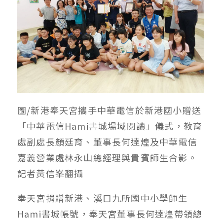
圖/新港奉天宮攜手中華電信於新港國小贈送
「中華電信Hami書城場域閱讀」儀式，教育
處副處長顏廷育、董事長何達煌及中華電信
嘉義營業處林永山總經理與貴賓師生合影。
記者黃信峯翻攝
奉天宮捐贈新港、溪口九所國中小學師生
Hami書城帳號，奉天宮董事長何達煌帶領總