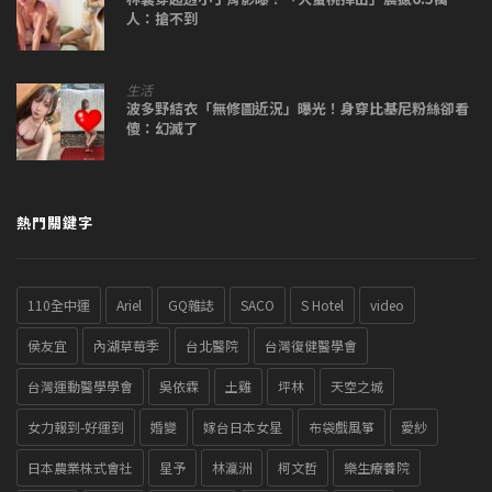
人：搶不到
生活
波多野結衣「無修圖近況」曝光！身穿比基尼粉絲卻看
傻：幻滅了
熱門關鍵字
110全中運
Ariel
GQ雜誌
SACO
S Hotel
video
侯友宜
內湖草莓季
台北醫院
台灣復健醫學會
台灣運動醫學學會
吳依霖
土雞
坪林
天空之城
女力報到-好運到
婚變
嫁台日本女星
布袋戲風箏
愛紗
日本農業株式會社
星予
林瀛洲
柯文哲
樂生療養院