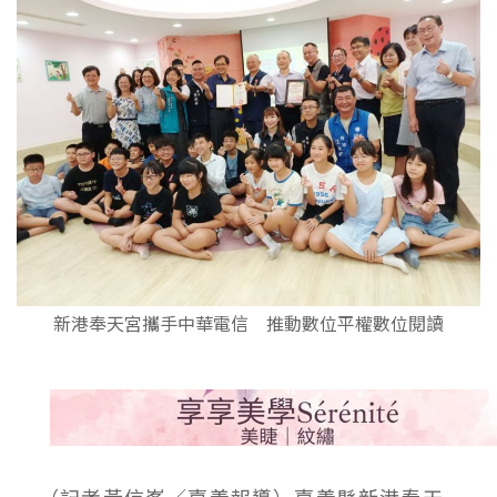
新港奉天宮攜手中華電信 推動數位平權數位閱讀
（記者黃信峯／嘉義報導）嘉義縣新港奉天