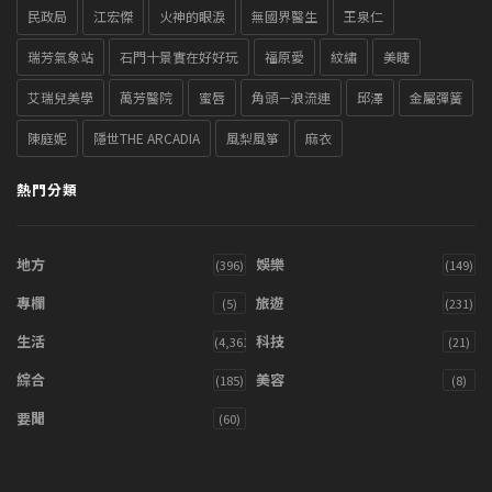
民政局
江宏傑
火神的眼淚
無國界醫生
王泉仁
瑞芳氣象站
石門十景實在好好玩
福原愛
紋繡
美睫
艾瑞兒美學
萬芳醫院
蜜唇
角頭－浪流連
邱澤
金屬彈簧
陳庭妮
隱世THE ARCADIA
風梨風箏
麻衣
熱門分類
地方
娛樂
(396)
(149)
專欄
旅遊
(5)
(231)
生活
科技
(4,361)
(21)
綜合
美容
(185)
(8)
要聞
(60)