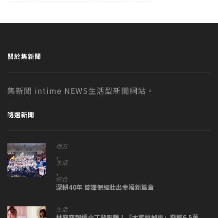
關於集新聞
集新聞 intime NEWS生活型新聞網站。
隨選新聞
地方
,
生活
,
綜合
深耕40年 錠嵂保經壯出幸福新篇章
生活
林襄穿超透小丁背影曝！「大蜜桃掉出」震撼6.5萬