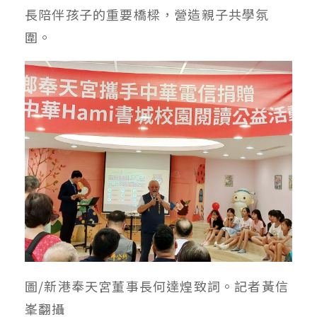
長陪伴孩子的重要橋樑，營造親子共學氛
圍。
圖/新港奉天宮董事長何達煌致詞。記者黃信
峯翻攝