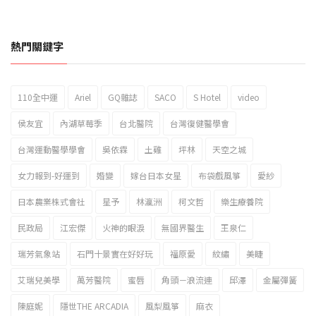
熱門關鍵字
110全中運
Ariel
GQ雜誌
SACO
S Hotel
video
2023新北市北海岸國際風箏節「風在石起」霸氣回歸
侯友宜
內湖草莓季
台北醫院
台灣復健醫學會
台灣運動醫學學會
吳依霖
土雞
坪林
天空之城
女力報到-好運到
婚變
嫁台日本女星
布袋戲風箏
愛紗
日本農業株式會社
星予
林瀛洲
柯文哲
樂生療養院
民政局
江宏傑
火神的眼淚
無國界醫生
王泉仁
瑞芳氣象站
石門十景實在好好玩
福原愛
紋繡
美睫
艾瑞兒美學
萬芳醫院
蜜唇
角頭－浪流連
邱澤
金屬彈簧
陳庭妮
隱世THE ARCADIA
風梨風箏
麻衣