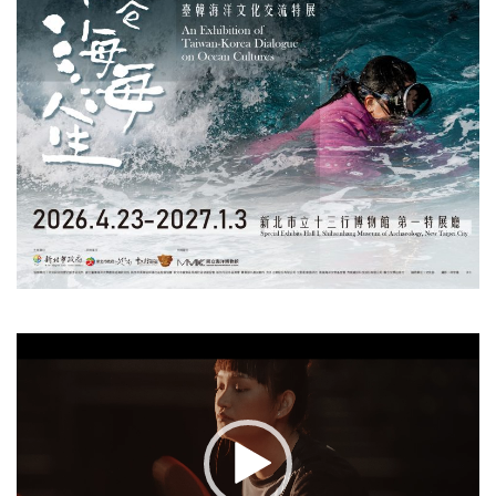
視
訊
播
放
器