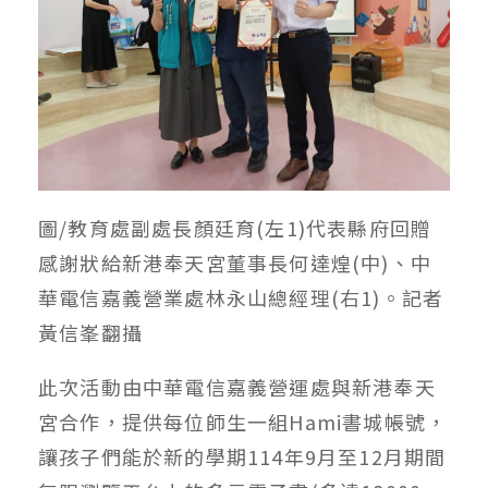
圖/教育處副處長顏廷育(左1)代表縣府回贈
感謝狀給新港奉天宮董事長何達煌(中)、中
華電信嘉義營業處林永山總經理(右1)。記者
黃信峯翻攝
此次活動由中華電信嘉義營運處與新港奉天
宮合作，提供每位師生一組Hami書城帳號，
讓孩子們能於新的學期114年9月至12月期間