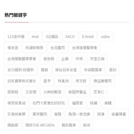
熱門關鍵字
110全中運
Ariel
GQ雜誌
SACO
S Hotel
video
2023新北市北海岸國際風箏節「風在石起」霸氣回歸
侯友宜
內湖草莓季
台北醫院
台灣復健醫學會
台灣運動醫學學會
吳依霖
土雞
坪林
天空之城
女力報到-好運到
婚變
嫁台日本女星
布袋戲風箏
愛紗
日本農業株式會社
星予
林瀛洲
柯文哲
樂生療養院
民政局
江宏傑
火神的眼淚
無國界醫生
王泉仁
瑞芳氣象站
石門十景實在好好玩
福原愛
紋繡
美睫
艾瑞兒美學
萬芳醫院
蜜唇
角頭－浪流連
邱澤
金屬彈簧
陳庭妮
隱世THE ARCADIA
風梨風箏
麻衣