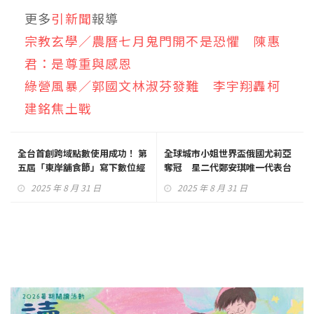
更多
引新聞
報導
宗教玄學／農曆七月鬼門開不是恐懼 陳惠
君：是尊重與感恩
綠營風暴／郭國文林淑芬發難 李宇翔轟柯
建銘焦土戰
全台首創跨域點數使用成功！ 第
全球城市小姐世界盃俄國尤莉亞
五屆「東岸舖食節」寫下數位經
奪冠 星二代鄭安琪唯一代表台
濟新篇章
灣進前五
2025 年 8 月 31 日
2025 年 8 月 31 日