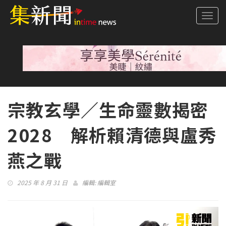
Togg
navi
宗教玄學／生命靈數揭密
2028 解析賴清德與盧秀
燕之戰
2025 年 8 月 31 日
編輯:
編輯室