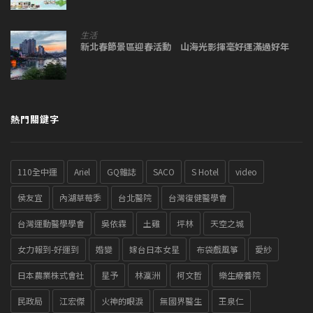
生活
新北春節景區迎春活動 山海光影揮毫好運滿過好年
熱門關鍵字
110全中運
Ariel
GQ雜誌
SACO
S Hotel
video
侯友宜
內湖草莓季
台北醫院
台灣復健醫學會
台灣運動醫學學會
吳依霖
土雞
坪林
天空之城
女力報到-好運到
婚變
嫁台日本女星
布袋戲風箏
愛紗
日本農業株式會社
星予
林瀛洲
柯文哲
樂生療養院
民政局
江宏傑
火神的眼淚
無國界醫生
王泉仁