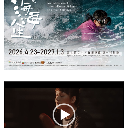
視
訊
播
放
器