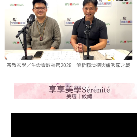
宗教玄學／生命靈數揭密2028 解析賴清德與盧秀燕之戰