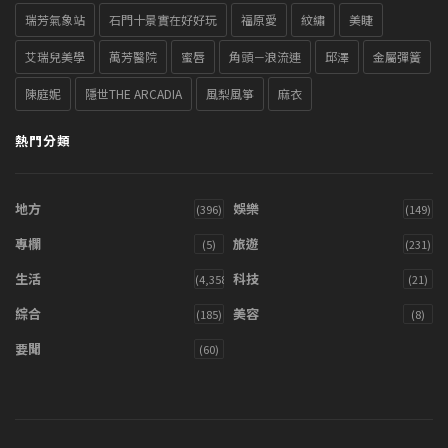
瑞芳氣象站
石門十景實在好好玩
福原愛
紋繡
美睫
艾瑞兒美學
萬芳醫院
蜜唇
角頭－浪流連
邱澤
金屬彈簧
陳庭妮
隱世THE ARCADIA
風梨風箏
麻衣
熱門分類
地方
娛樂
(396)
(149)
專欄
旅遊
(5)
(231)
生活
科技
(4,358)
(21)
綜合
美容
(185)
(8)
要聞
(60)