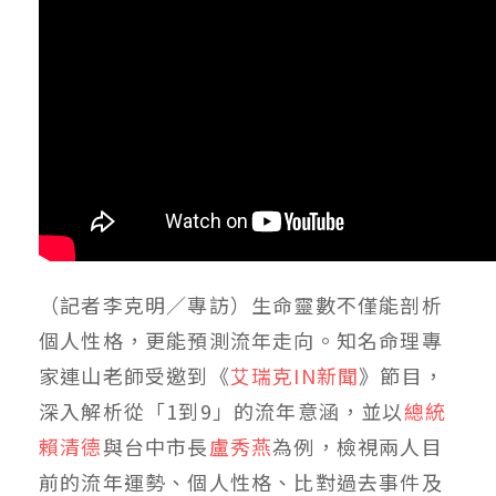
（記者李克明／專訪）生命靈數不僅能剖析
個人性格，更能預測流年走向。知名命理專
家連山老師受邀到《
艾瑞克IN新聞
》節目，
深入解析從「1到9」的流年意涵，並以
總統
賴清德
與台中市長
盧秀燕
為例，檢視兩人目
前的流年運勢、個人性格、比對過去事件及