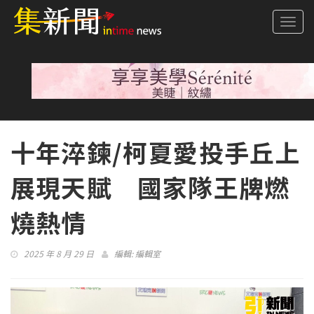
Togg
navi
十年淬鍊/柯夏愛投手丘上
展現天賦 國家隊王牌燃
燒熱情
2025 年 8 月 29 日
編輯:
編輯室