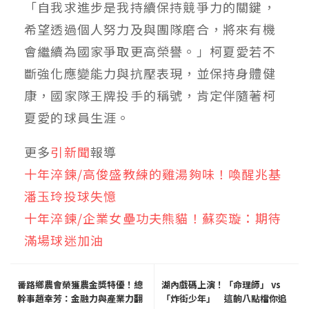
「自我求進步是我持續保持競爭力的關鍵，
希望透過個人努力及與團隊磨合，將來有機
會繼續為國家爭取更高榮譽。」柯夏愛若不
斷強化應變能力與抗壓表現，並保持身體健
康，國家隊王牌投手的稱號，肯定伴隨著柯
夏愛的球員生涯。
更多
引新聞
報導
十年淬鍊/高俊盛教練的雞湯夠味！喚醒兆基
潘玉玲投球失憶
十年淬鍊/企業女壘功夫熊貓！蘇奕璇：期待
滿場球迷加油
番路鄉農會榮獲農金獎特優！總
湖內戲碼上演！「命理師」 vs
幹事趙幸芳：金融力與產業力翻
「炸街少年」 這齣八點檔你追