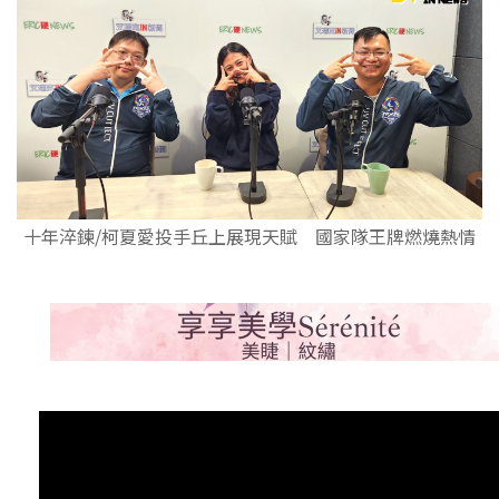
十年淬鍊/柯夏愛投手丘上展現天賦 國家隊王牌燃燒熱情