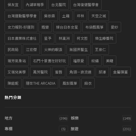
侯友宜
內湖草莓季
台北醫院
台灣復健醫學會
台灣運動醫學學會
吳依霖
土雞
坪林
天空之城
女力報到-好運到
婚變
嫁台日本女星
布袋戲風箏
愛紗
日本農業株式會社
星予
林瀛洲
柯文哲
樂生療養院
民政局
江宏傑
火神的眼淚
無國界醫生
王泉仁
瑞芳氣象站
石門十景實在好好玩
福原愛
紋繡
美睫
艾瑞兒美學
萬芳醫院
蜜唇
角頭－浪流連
邱澤
金屬彈簧
陳庭妮
隱世THE ARCADIA
風梨風箏
麻衣
熱門分類
地方
娛樂
(396)
(149)
專欄
旅遊
(5)
(231)