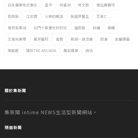
日本農業株式會社
星予
林瀛洲
柯文哲
樂生療養院
民政局
江宏傑
火神的眼淚
無國界醫生
王泉仁
瑞芳氣象站
石門十景實在好好玩
福原愛
紋繡
美睫
艾瑞兒美學
萬芳醫院
蜜唇
角頭－浪流連
邱澤
金屬彈簧
陳庭妮
隱世THE ARCADIA
風梨風箏
麻衣
關於集新聞
集新聞 intime NEWS生活型新聞網站。
隨選新聞