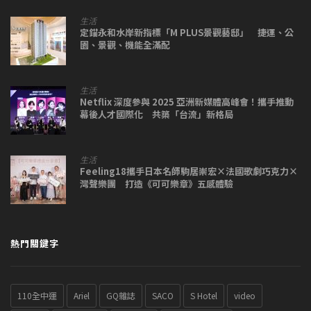
生活
定錨永和水岸新指標「M PLUS景觀藝邸」 捷運、公
園、景觀、機能全滿配
生活
Netflix 深度參與 2025 亞洲新媒體高峰會！攜手推動
幕後人才國際化 共築「台流」新格局
生活
Feeling18攜手日本名師駒居崇宏×法國歌劇巧克力×
灣聲樂團 打造《可可樂章》五感體驗
熱門關鍵字
110全中運
Ariel
GQ雜誌
SACO
S Hotel
video