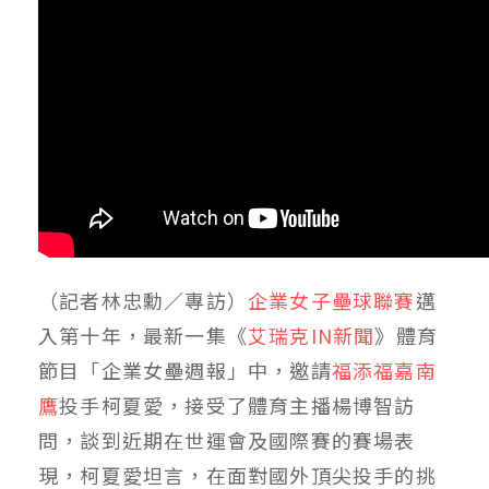
（記者林忠勳／專訪）
企業女子壘球聯賽
邁
入第十年，最新一集《
艾瑞克IN新聞
》體育
節目「企業女壘週報」中，邀請
福添福嘉南
鷹
投手柯夏愛，接受了體育主播楊博智訪
問，談到近期在世運會及國際賽的賽場表
現，柯夏愛坦言，在面對國外頂尖投手的挑