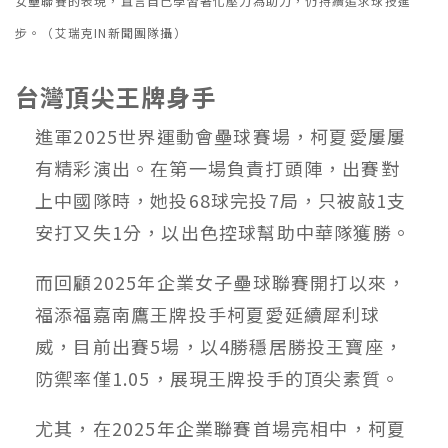
女壘聯賽的表現，直言自己學習著化壓力為助力，仍持續追求球技進
步。（艾瑞克IN新聞團隊攝）
台灣頂尖王牌身手
進軍2025世界運動會壘球賽場，柯夏愛屢屢
有精彩演出。在第一場負責打頭陣，出賽對
上中國隊時，她投68球完投7局，只被敲1支
安打又失1分，以出色控球幫助中華隊獲勝。
而回顧2025年企業女子壘球聯賽開打以來，
福添福嘉南鷹王牌投手柯夏愛延續犀利球
威，目前出賽5場，以4勝穩居勝投王寶座，
防禦率僅1.05，展現王牌投手的頂尖素質。
尤其，在2025年企業聯賽首場亮相中，柯夏