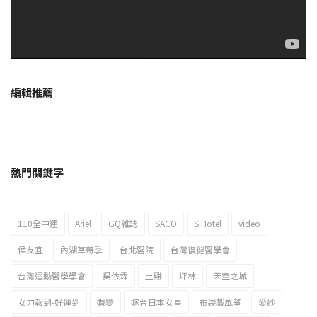
編輯推薦
熱門關鍵字
110全中運
Ariel
GQ雜誌
SACO
S Hotel
video
2023新北市北海岸國際風箏節「風在石起」霸氣回歸
侯友宜
內湖草莓季
台北醫院
台灣復健醫學會
台灣運動醫學學會
吳依霖
土雞
坪林
天空之城
女力報到-好運到
婚變
嫁台日本女星
布袋戲風箏
愛紗