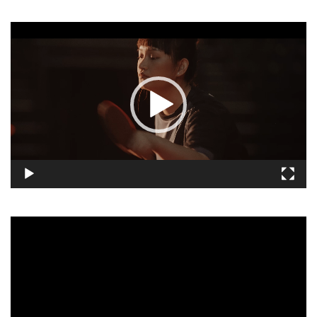
視
訊
播
放
器