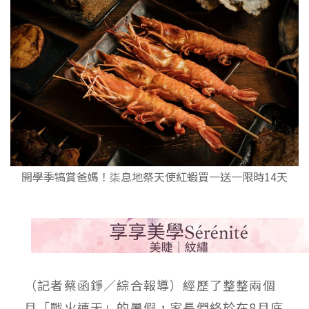
開學季犒賞爸媽！柒息地祭天使紅蝦買一送一限時14天
（記者蔡函錚／綜合報導）
經歷了整整兩個
月「戰火連天」的暑假，家長們終於在8月底