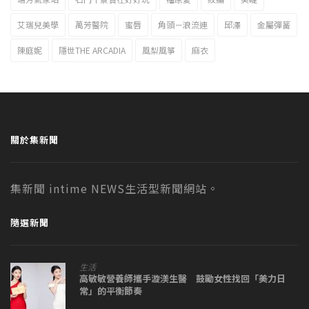
艾瑞兒美學
萬芳醫院
蜜唇
角頭－浪流連
邱澤
金屬彈簧
陳庭妮
隱世THE ARCADIA
風梨風箏
麻衣
關於集新聞
集新聞 intime NEWS生活型新聞網站。
隨選新聞
生活
高敏敏營養師攜手漩渼生醫 鼓勵女性找回「美力日
常」的平衡節奏