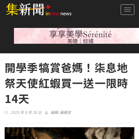
Togg
navi
開學季犒賞爸媽！柒息地
祭天使紅蝦買一送一限時
14天
2025 年 8 月 28 日
編輯:
編輯室