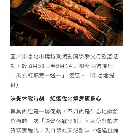
圖／
柒息地串燒特別規劃開學季父母歡慶活
動，於 8月30日至9月14日 限時兩週推出
「天使紅蝦買一送一」 優惠。（柒息地提
供）
味覺休戰時刻 紅蝦佐串燒療癒身心
與其說這是一場促銷，不如說是柒息地獻給
爸媽的一次「味覺休戰時刻」。天使紅蝦肉
質緊實飽滿，入口帶有天然甜味，經過直烤