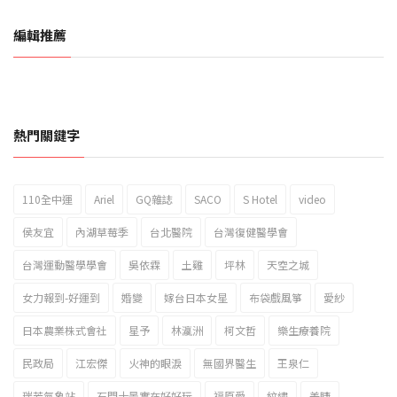
編輯推薦
熱門關鍵字
110全中運
Ariel
GQ雜誌
SACO
S Hotel
video
2023新北市北海岸國際風箏節「風在石起」霸氣回歸
侯友宜
內湖草莓季
台北醫院
台灣復健醫學會
台灣運動醫學學會
吳依霖
土雞
坪林
天空之城
女力報到-好運到
婚變
嫁台日本女星
布袋戲風箏
愛紗
日本農業株式會社
星予
林瀛洲
柯文哲
樂生療養院
民政局
江宏傑
火神的眼淚
無國界醫生
王泉仁
瑞芳氣象站
石門十景實在好好玩
福原愛
紋繡
美睫