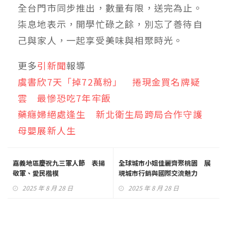
全台門市同步推出，數量有限，送完為止。
柒息地表示，開學忙碌之餘，別忘了善待自
己與家人，一起享受美味與相聚時光。
更多
引新聞
報導
虞書欣7天「掉72萬粉」 捲現金買名牌疑
雲 最慘恐吃7年牢飯
藥癮婦絕處逢生 新北衛生局跨局合作守護
母嬰展新人生
嘉義地區慶祝九三軍人節 表揚
全球城市小姐佳麗齊聚桃園 展
敬軍、愛民楷模
現城市行銷與國際交流魅力
2025 年 8 月 28 日
2025 年 8 月 28 日