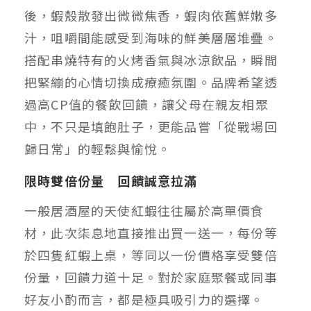
後，蝦殼散發出微微焦香，蝦肉依舊鮮嫩多
汁，咀嚼間能感受到海味的鮮美層層堆疊。
搭配串燒特有的火烤香氣與冰涼飲品，瞬間
把緊繃的心情切換成療癒氛圍。品牌希望透
過高CP值的餐飲回饋，讓父母在親友相聚
中，不只是填飽肚子，更能品嘗「從戰場回
歸日常」的輕鬆與愉悅。
限時雙倍份量 回饋誠意拉滿
一般居酒屋的天使紅蝦往往屬於高單價食
材，此次柒息地直接推出買一送一，每份等
於四隻紅蝦上桌，等同以一份價格享受雙倍
份量，回饋力道十足。對於家庭聚餐或同事
好友小酌而言，都是極具吸引力的選擇。