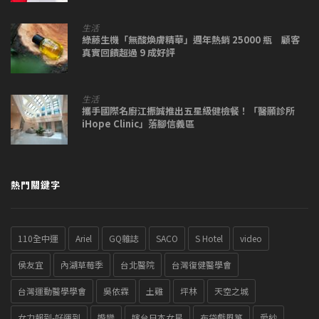
生活
綠藤生機「無酸煥膚精華」週年熱銷 25000 瓶 顧客
真實回饋超過 9 成好評
生活
攜手國際名廚江振誠推出五星級健檢餐！「醫願診所
iHope Clinic」落腳信義區
熱門關鍵字
110全中運
Ariel
GQ雜誌
SACO
S Hotel
video
侯友宜
內湖草莓季
台北醫院
台灣復健醫學會
台灣運動醫學學會
吳依霖
土雞
坪林
天空之城
女力報到-好運到
婚變
嫁台日本女星
布袋戲風箏
愛紗