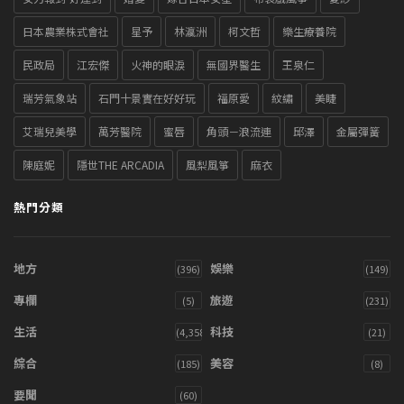
日本農業株式會社
星予
林瀛洲
柯文哲
樂生療養院
民政局
江宏傑
火神的眼淚
無國界醫生
王泉仁
瑞芳氣象站
石門十景實在好好玩
福原愛
紋繡
美睫
艾瑞兒美學
萬芳醫院
蜜唇
角頭－浪流連
邱澤
金屬彈簧
陳庭妮
隱世THE ARCADIA
風梨風箏
麻衣
熱門分類
地方
娛樂
(396)
(149)
專欄
旅遊
(5)
(231)
生活
科技
(4,358)
(21)
綜合
美容
(185)
(8)
要聞
(60)