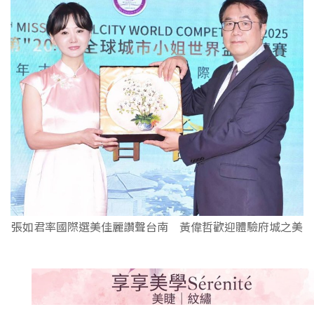
張如君率國際選美佳麗讚聲台南 黃偉哲歡迎體驗府城之美