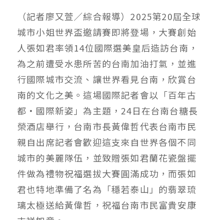
（記者廖又萱／綜合報導）2025第20屆全球
城市小姐世界盃邀請賽即將登場，大賽創始
人張如君率領14位國際選美皇后造訪台南，
為之前遭受水患所苦的台南加油打氣，並進
行國際城市交流、讓世界看見台南，欣賞台
南的文化之美。這場國際記者會以「百年古
都·國際新姿」為主題，24日在台南台糖長
榮酒店舉行，台南市長黃偉哲代表台南市民
親自出席記者會歡迎這支來自世界各個不同
城市的美麗隊伍，並致贈張如君蘭花瓷盤擺
件做為禮物祝福選拔大賽圓滿成功，而張如
君也特地準備了名為「穩若泰山」的翡翠琉
璃太極送給黃偉哲，祝福台南市民富貴安康