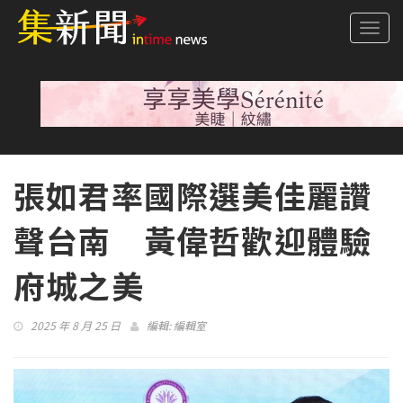
Togg
navi
張如君率國際選美佳麗讚
聲台南 黃偉哲歡迎體驗
府城之美
2025 年 8 月 25 日
編輯:
編輯室