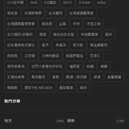
110全中運
Ariel
GQ雜誌
SACO
S Hotel
video
侯友宜
內湖草莓季
台北醫院
台灣復健醫學會
台灣運動醫學學會
吳依霖
土雞
坪林
天空之城
女力報到-好運到
婚變
嫁台日本女星
布袋戲風箏
愛紗
日本農業株式會社
星予
林瀛洲
柯文哲
樂生療養院
民政局
江宏傑
火神的眼淚
無國界醫生
王泉仁
瑞芳氣象站
石門十景實在好好玩
福原愛
紋繡
美睫
艾瑞兒美學
萬芳醫院
蜜唇
角頭－浪流連
邱澤
金屬彈簧
陳庭妮
隱世THE ARCADIA
風梨風箏
麻衣
熱門分類
地方
娛樂
(396)
(149)