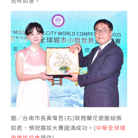
吉祥如意。
圖／台南市長黃偉哲(右)致贈蘭花瓷盤給張
如君，預祝選拔大賽圓滿成功。(
中華全球城
市選拔協會
提供)