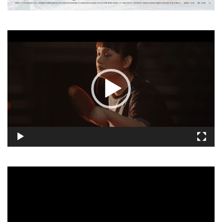
視
訊
播
放
器