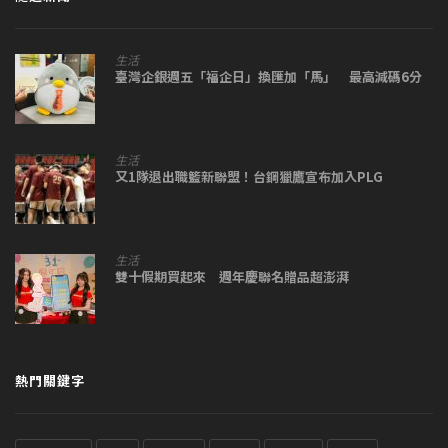
生活
臺灣企銀週五「福企日」換匯加「馬」 最高減碼6分
生活
又1隊退出職籃新聯盟！台鋼獵鷹宣布加入PLG
生活
雙十假期買起來 週年慶聯名贈品超澎湃
熱門關鍵字