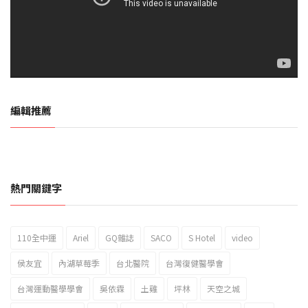
編輯推薦
熱門關鍵字
110全中運
Ariel
GQ雜誌
SACO
S Hotel
video
2023新北市北海岸國際風箏節「風在石起」霸氣回歸
侯友宜
內湖草莓季
台北醫院
台灣復健醫學會
台灣運動醫學學會
吳依霖
土雞
坪林
天空之城