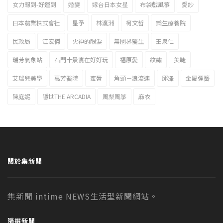
女力報到-好運到
婚變
嫁台日本女星
布袋戲風箏
愛紗
日本農業株式會社
星予
林瀛洲
柯文哲
樂生療養院
民政局
江宏傑
火神的眼淚
無國界醫生
王泉仁
瑞芳氣象站
石門十景實在好好玩
福原愛
紋繡
美睫
艾瑞兒美學
萬芳醫院
蜜唇
角頭－浪流連
邱澤
金屬彈簧
陳庭妮
隱世THE ARCADIA
風梨風箏
麻衣
關於集新聞
集新聞 intime NEWS生活型新聞網站。
隨選新聞