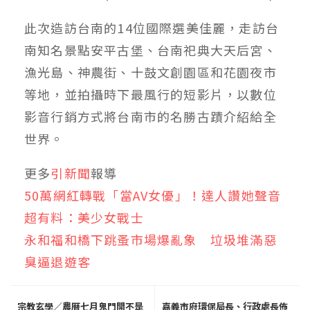
此次造訪台南的14位國際選美佳麗，走訪台
南知名景點安平古堡、台南祀典大天后宮、
漁光島、神農街、十鼓文創園區和花園夜市
等地，並拍攝時下最風行的短影片，以數位
影音行銷方式將台南市的名勝古蹟介紹給全
世界。
更多
引新聞
報導
50萬網紅轉戰「當AV女優」！達人讚她聲音
超有料：美少女戰士
永和福和橋下跳蚤市場爆亂象 垃圾堆滿惡
臭逼退遊客
宗教玄學／農曆七月鬼門開不是
嘉義市府環保局長、行政處長佈