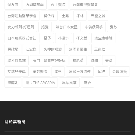
侯友宜
內湖草莓季
台北醫院
台灣復健醫學會
台灣運動醫學學會
吳依霖
土雞
坪林
天空之城
女力報到-好運到
婚變
嫁台日本女星
布袋戲風箏
愛紗
日本農業株式會社
星予
林瀛洲
柯文哲
樂生療養院
民政局
江宏傑
火神的眼淚
無國界醫生
王泉仁
瑞芳氣象站
石門十景實在好好玩
福原愛
紋繡
美睫
艾瑞兒美學
萬芳醫院
蜜唇
角頭－浪流連
邱澤
金屬彈簧
陳庭妮
隱世THE ARCADIA
風梨風箏
麻衣
關於集新聞