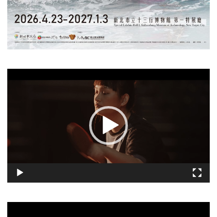
視
訊
播
放
器