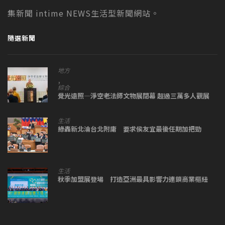
集新聞 intime NEWS生活型新聞網站。
隨選新聞
地方
,
綜合
覺光遠照—淨空老法師文物展閉幕 超過三萬多人觀展
生活
綠轟新北淪台北附庸 要求侯友宜最後任期加把勁
生活
秋季加盟展登場 打造亞洲最具影響力連鎖商業樞紐