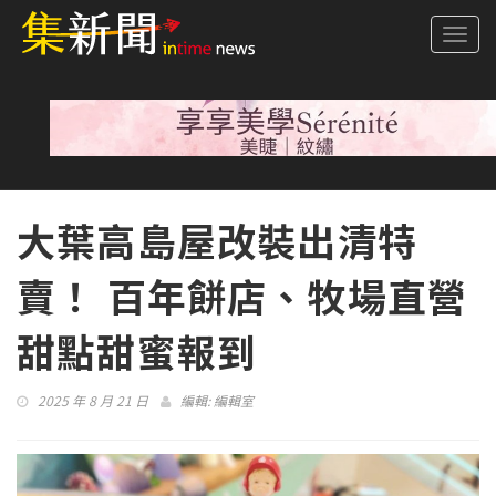
Togg
navi
大葉高島屋改裝出清特
賣！ 百年餅店、牧場直營
甜點甜蜜報到
2025 年 8 月 21 日
編輯:
編輯室