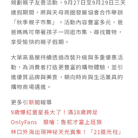
規劃親子友善活動，9月27日至9月29日三天
連假期間，將與天母商圈發展協會合作舉辦
「秋季親子市集」。活動內容豐富多元，爸
爸媽媽可帶著孩子一同逛市集、尋找寶物，
享受愉快的親子假期。
大葉高島屋持續透過改裝升級與多重優惠活
動，為消費者打造更豐富的購物體驗，並引
進優質品牌與美食，朝向時尚與生活兼具的
購物商場邁進。
更多
引新聞
報導
9歲爆紅童星長大了！滿18歲跨足
OnlyFans 狠嗆：魯蛇才當上班族
林口外海出現神祕天光異象！「21道光柱」