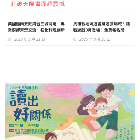
刺破天際畫面超震撼
美國雞肉烹飪講習三城開跑 專
馬祖戰地坑道變身遊戲場域！鐳
業廚師齊聚交流 強化料理創新
戰遊戲9月登場！免費報名開
與食安知識
跑！
2025 年 8 月 21 日
2025 年 8 月 21 日