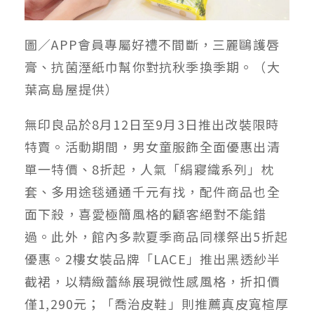
圖／APP會員專屬好禮不間斷，三麗鷗護唇
膏、抗菌溼紙巾幫你對抗秋季換季期。（大
葉高島屋提供）
無印良品於8月12日至9月3日推出改裝限時
特賣。活動期間，男女童服飾全面優惠出清
單一特價
、
8折起，人氣「絹寢織系列」枕
套、多用途毯通通千元有找，配件商品也全
面下殺，喜愛極簡風格的顧客絕對不能錯
過。此外，館內多款夏季商品同樣祭出5折起
優惠。2樓女裝品牌「LACE」推出黑透紗半
截裙，以精緻蕾絲展現微性感風格，折扣價
僅1,290元；「喬治皮鞋」則推薦真皮寬楦厚