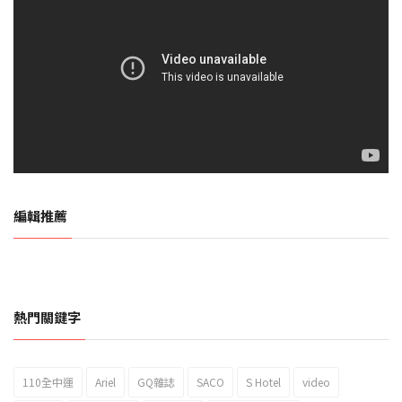
編輯推薦
熱門關鍵字
110全中運
Ariel
GQ雜誌
SACO
S Hotel
video
2023新北市北海岸國際風箏節「風在石起」霸氣回歸