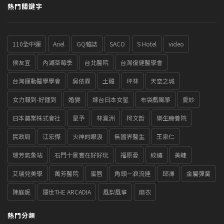
熱門關鍵字
110全中運
Ariel
GQ雜誌
SACO
S Hotel
video
侯友宜
內湖草莓季
台北醫院
台灣復健醫學會
台灣運動醫學學會
吳依霖
土雞
坪林
天空之城
女力報到-好運到
婚變
嫁台日本女星
布袋戲風箏
愛紗
日本農業株式會社
星予
林瀛洲
柯文哲
樂生療養院
民政局
江宏傑
火神的眼淚
無國界醫生
王泉仁
瑞芳氣象站
石門十景實在好好玩
福原愛
紋繡
美睫
艾瑞兒美學
萬芳醫院
蜜唇
角頭－浪流連
邱澤
金屬彈簧
陳庭妮
隱世THE ARCADIA
風梨風箏
麻衣
熱門分類