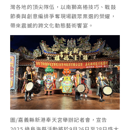
灣各地的頂尖隊伍，以南獅高樁技巧、戰鼓
節奏與創意編排爭奪現場觀眾票選的榮耀，
帶來震撼的跨文化動態藝術饗宴。
圖/嘉義縣新港奉天宮舉辦記者會，宣告
2025 綠島海祭活動將於9月26日至28日盛大