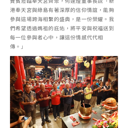
貴賓蒞臨奉天宮齊聚，何達煌董事長說「新
港奉天宮與綠島有著深厚的信仰情誼，能夠
參與這場跨海相繫的盛典，是一份榮耀。我
們希望透過媽祖的庇佑，將平安與祝福送到
每一位參與者心中，讓這份情感代代相
傳。」