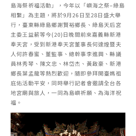
島海祭祈福活動」，今年以「嶼海之祭–綠島
相繫」為主題，將於9月26日至28日盛大舉
行，臺東縣綠島鄉謝賢裕鄉長、綠島天后宮
主委王益薪等今(20)日晚間前來嘉義縣新港
奉天宮，受到新港奉天宮董事長何達煌暨夫
人何許春蜜、董監事、總幹事李進興、縣議
員林秀琴、陳文忠、林岱杰、黃啟豪、新港
鄉長葉孟龍等熱烈歡迎，隨即參拜開臺媽祖
庇佑活動平安，同時舉行記者會邀請全台各
地宮廟與旅人，一同為島嶼祈願、為海洋祝
福。