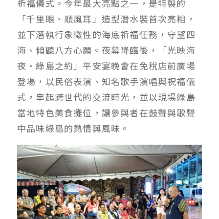
祈福儀式。今年最大亮點之一，是特製的
「千里眼、順風耳」造型潛水裝首次亮相，
並下潛執行象徵性的海底祈福任務，守望四
海、傾聽八方心願。夜幕降臨後，「光映海
夜‧綠島之約」平安宴晚會在免稅店前廣場
登場，以民俗表演、知名歌手演唱與祝福儀
式，串起跨世代的交流時光，並以現場綠島
當地特色美食攤位，讓參與者在鼓聲與歌聲
中品味綠島的熱情與風味。