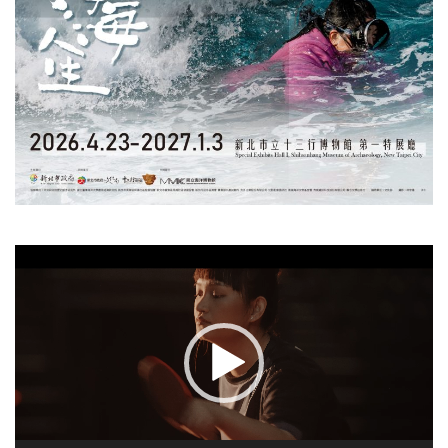
視
訊
播
放
器