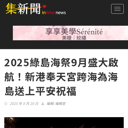
Togg
navi
2025綠島海祭9月盛大啟
航！新港奉天宮跨海為海
島送上平安祝福
2025 年 8 月 20 日
編輯:
編輯室