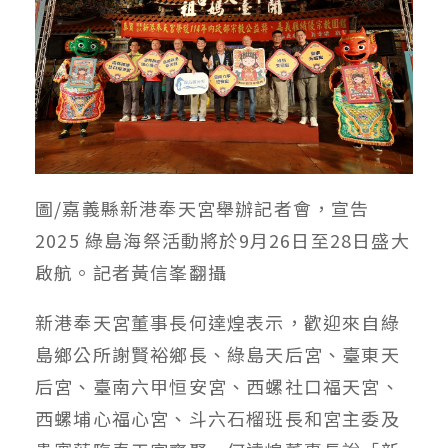
圖/嘉義縣新港奉天宮舉辦記者會，宣告
2025 綠島海祭活動將於9月26日至28日盛大
啟航。記者黃信峯翻攝
新港奉天宮董事長何達煌表示，歡迎來自綠
島鄉公所謝賢裕鄉長、綠島天后宮、臺東天
后宮、臺南六甲恒安宮、西螺社口福天宮、
西螺埔心福心宮、斗六石榴班長和宮主委及