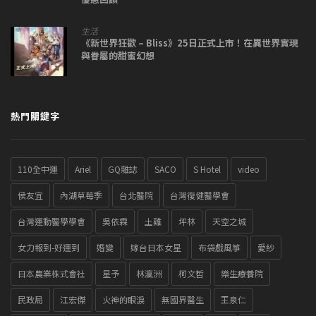
生活
《新世界狂歡 – Bliss》25日正式上市！在異世界實現
與眷屬的甜蜜幻想
熱門關鍵字
110全中運
Ariel
GQ雜誌
SACO
S Hotel
video
侯友宜
內湖草莓季
台北醫院
台灣復健醫學會
台灣運動醫學學會
吳依霖
土雞
坪林
天空之城
女力報到-好運到
婚變
嫁台日本女星
布袋戲風箏
愛紗
日本農業株式會社
星予
林瀛洲
柯文哲
樂生療養院
民政局
江宏傑
火神的眼淚
無國界醫生
王泉仁