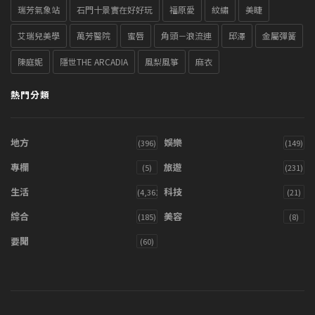
瑞芳氣象站
石門十景實在好好玩
福原愛
紋繡
美睫
艾瑞兒美學
萬芳醫院
蜜唇
角頭－浪流連
邱澤
金屬彈簧
陳庭妮
隱世THE ARCADIA
風梨風箏
麻衣
熱門分類
地方
娛樂
(396)
(149)
專欄
旅遊
(5)
(231)
生活
科技
(4,361)
(21)
綜合
美容
(185)
(8)
要聞
(60)