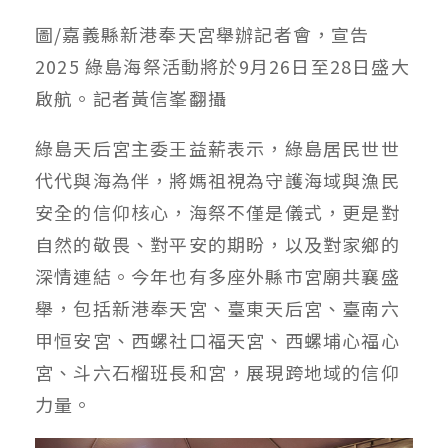
圖/嘉義縣新港奉天宮舉辦記者會，宣告
2025 綠島海祭活動將於9月26日至28日盛大
啟航。記者黃信峯翻攝
綠島天后宮主委王益薪表示，綠島居民世世
代代與海為伴，將媽祖視為守護海域與漁民
安全的信仰核心，海祭不僅是儀式，更是對
自然的敬畏、對平安的期盼，以及對家鄉的
深情連結。今年也有多座外縣市宮廟共襄盛
舉，包括新港奉天宮、臺東天后宮、臺南六
甲恒安宮、西螺社口福天宮、西螺埔心福心
宮、斗六石榴班長和宮，展現跨地域的信仰
力量。