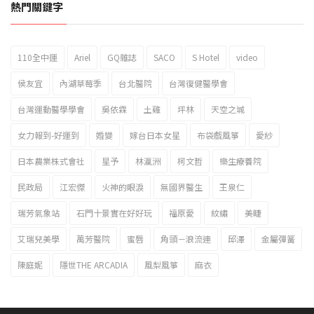
熱門關鍵字
110全中運
Ariel
GQ雜誌
SACO
S Hotel
video
2023新北市北海岸國際風箏節「風在石起」霸氣回歸
侯友宜
內湖草莓季
台北醫院
台灣復健醫學會
台灣運動醫學學會
吳依霖
土雞
坪林
天空之城
女力報到-好運到
婚變
嫁台日本女星
布袋戲風箏
愛紗
日本農業株式會社
星予
林瀛洲
柯文哲
樂生療養院
民政局
江宏傑
火神的眼淚
無國界醫生
王泉仁
瑞芳氣象站
石門十景實在好好玩
福原愛
紋繡
美睫
艾瑞兒美學
萬芳醫院
蜜唇
角頭－浪流連
邱澤
金屬彈簧
陳庭妮
隱世THE ARCADIA
風梨風箏
麻衣