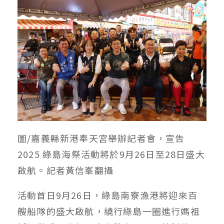
圖/嘉義縣新港奉天宮舉辦記者會，宣告
2025 綠島海祭活動將於9月26日至28日盛大
啟航。記者黃信峯翻攝
活動首日9月26日，綠島南寮漁港將迎來百
艘船隊的盛大啟航，繞行綠島一圈進行媽祖