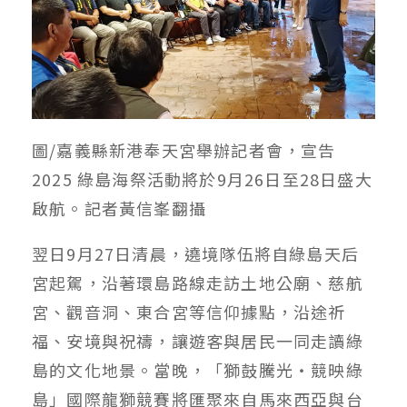
圖/嘉義縣新港奉天宮舉辦記者會，宣告
2025 綠島海祭活動將於9月26日至28日盛大
啟航。記者黃信峯翻攝
翌日9月27日清晨，遶境隊伍將自綠島天后
宮起駕，沿著環島路線走訪土地公廟、慈航
宮、觀音洞、東合宮等信仰據點，沿途祈
福、安境與祝禱，讓遊客與居民一同走讀綠
島的文化地景。當晚，「獅鼓騰光‧競映綠
島」國際龍獅競賽將匯聚來自馬來西亞與台