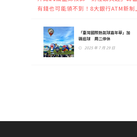
有錢也可能領不到！8大銀行ATM新
「臺灣國際熱氣球嘉年華」加
碼追球 周二停休
2025 年 7 月 29 日