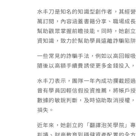
水丰刀是知名的知識型創作者，其經營的 
萬訂閱，內容涵蓋書籍分享、職場成
幫助觀眾掌握前瞻技能。同時，她創
資知識，致力於幫助學員遠離詐騙陷
一些常見的詐騙手法，例如以高回報
隨後以高額手續費誘使更多金錢投入
水丰刀表示，團隊一年內成功攔截超
曾有學員因輕信假投資推薦，將帳戶
數據的敏銳判斷，及時協助取消授權，挽回
損失。
近年來，她創立的「翻譯泡芙學院」
判讀、財商教育到穩健資產配置的全