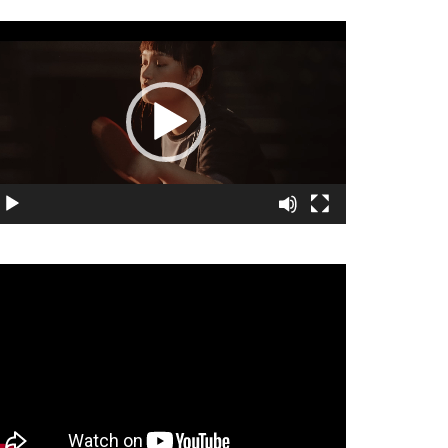
視
訊
播
放
器