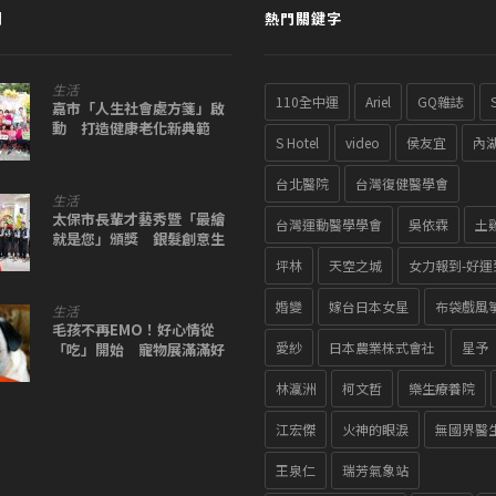
聞
熱門關鍵字
生活
110全中運
Ariel
GQ雜誌
嘉市「人生社會處方箋」啟
動 打造健康老化新典範
S Hotel
video
侯友宜
內
台北醫院
台灣復健醫學會
生活
太保市長輩才藝秀暨「最繪
台灣運動醫學學會
吳依霖
土
就是您」頒獎 銀髮創意生
活圈再升級
坪林
天空之城
女力報到-好運
婚變
嫁台日本女星
布袋戲風
生活
毛孩不再EMO！好心情從
愛紗
日本農業株式會社
星予
「吃」開始 寵物展滿滿好
康抱回家
林瀛洲
柯文哲
樂生療養院
江宏傑
火神的眼淚
無國界醫
王泉仁
瑞芳氣象站