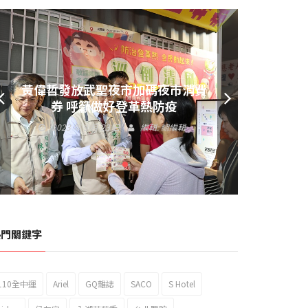
黃偉哲發放武聖夜市加碼夜市消費
券 呼籲做好登革熱防疫
2023 年 9 月 23 日
編輯:
總編輯
熱門關鍵字
110全中運
Ariel
GQ雜誌
SACO
S Hotel