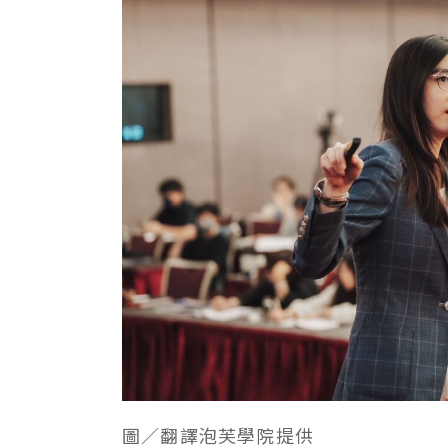
圖／
翻譯泡芙學院
提供