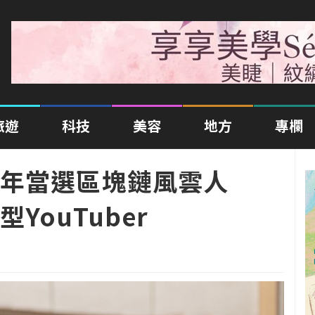
旅遊
科技
美容
地方
專欄
年當選區塊鏈風雲人
YouTuber