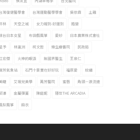
video
侯友宜
內湖草莓季
台北醫院
台灣復健醫學會
台灣運動醫學學會
吳依霖
土雞
坪林
天空之城
女力報到-好運到
婚變
嫁台日本女星
布袋戲風箏
愛紗
日本農業株式會社
星予
林瀛洲
柯文哲
樂生療養院
民政局
江宏傑
火神的眼淚
無國界醫生
王泉仁
瑞芳氣象站
石門十景實在好好玩
福原愛
紋繡
美睫
艾瑞兒美學
萬芳醫院
蜜唇
角頭－浪流連
邱澤
金屬彈簧
陳庭妮
隱世THE ARCADIA
風梨風箏
麻衣