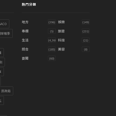
熱門分類
地方
娛樂
(396)
(149)
SACO
專欄
旅遊
(5)
(231)
湖草莓季
生活
科技
(4,360)
(21)
綜合
美容
(185)
(8)
雞
要聞
(60)
到
箏
民政局
生