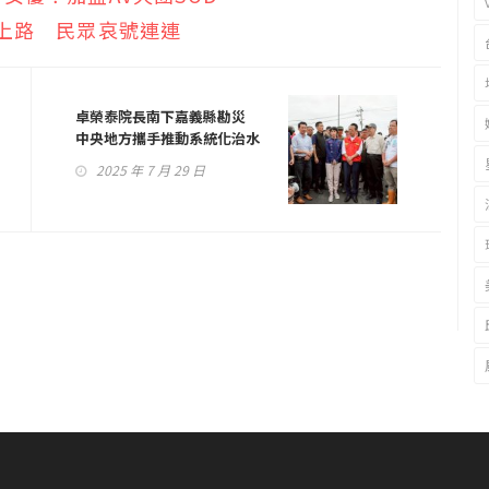
制上路 民眾哀號連連
卓榮泰院長南下嘉義縣勘災
中央地方攜手推動系統化治水
2025 年 7 月 29 日