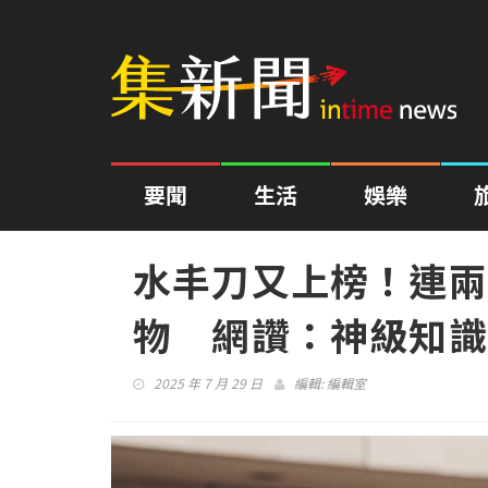
要聞
生活
娛樂
水丰刀又上榜！連兩
物 網讚：神級知識型
2025 年 7 月 29 日
編輯:
編輯室