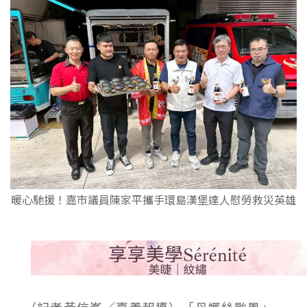
暖心馳援！嘉市議員陳家平攜手環島漢堡達人慰勞救災英雄
（記者黃信峯／嘉義報導）「丹娜絲颱風」