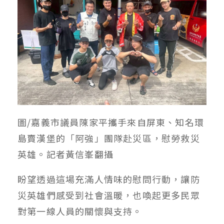
圖/嘉義市議員陳家平攜手來自屏東、知名環
島賣漢堡的「阿強」團隊赴災區，慰勞救災
英雄。記者黃信峯翻攝
盼望透過這場充滿人情味的慰問行動，讓防
災英雄們感受到社會溫暖，也喚起更多民眾
對第一線人員的關懷與支持。