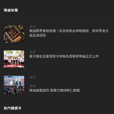
隨選新聞
生活
聖誕節聚餐掀熱潮！柒息地祭出神秘暗號 跨年聚會也
能全桌招待
生活
嘉大推出全臺首款大學聯名雪糕家樂福正式上市
地方
,
綜合
風城選戰激烈 黨團力推林耕仁應戰
熱門關鍵字