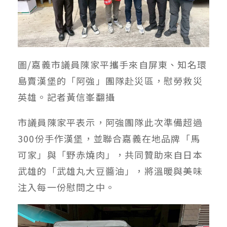
圖/嘉義市議員陳家平攜手來自屏東、知名環
島賣漢堡的「阿強」團隊赴災區，慰勞救災
英雄。記者黃信峯翻攝
市議員陳家平表示，阿強團隊此次準備超過
300份手作漢堡，並聯合嘉義在地品牌「馬
可家」與「野赤燒肉」，共同贊助來自日本
武雄的「武雄丸大豆醬油」，將溫暖與美味
注入每一份慰問之中。