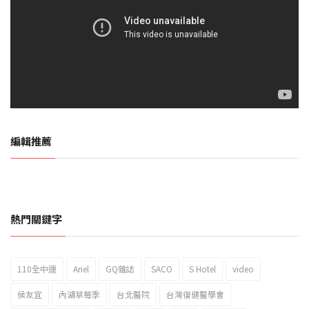
編輯推薦
熱門關鍵字
110全中運
Ariel
GQ雜誌
SACO
S Hotel
video
2023新北市北海岸國際風箏節「風在石起」霸氣回歸
侯友宜
內湖草莓季
台北醫院
台灣復健醫學會