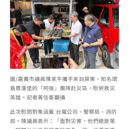
圖/嘉義市議員陳家平攜手來自屏東、知名環
島賣漢堡的「阿強」團隊赴災區，慰勞救災
英雄。記者黃信峯翻攝
此次慰問對象涵蓋 台電公司、警察局、消防
局。陳議員表示：「面對災害，他們總是第