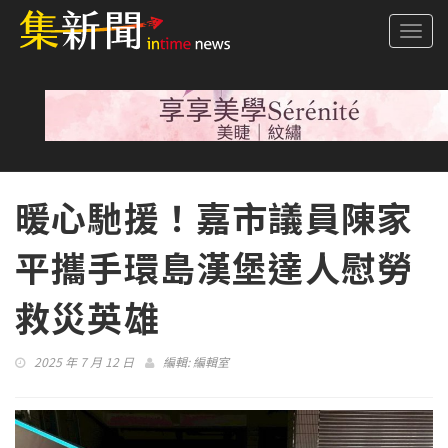
Togg
navi
暖心馳援！嘉市議員陳家
平攜手環島漢堡達人慰勞
救災英雄
2025 年 7 月 12 日
編輯:
編輯室