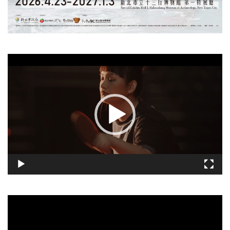
視
訊
播
放
器