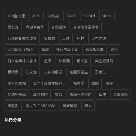
110全中運
Ariel
GQ雜誌
SACO
S Hotel
video
侯友宜
內湖草莓季
台北醫院
台灣復健醫學會
台灣運動醫學學會
吳依霖
土雞
坪林
天空之城
女力報到-好運到
婚變
嫁台日本女星
布袋戲風箏
愛紗
日本農業株式會社
星予
林瀛洲
柯文哲
樂生療養院
民政局
江宏傑
火神的眼淚
無國界醫生
王泉仁
瑞芳氣象站
石門十景實在好好玩
福原愛
紋繡
美睫
艾瑞兒美學
萬芳醫院
蜜唇
角頭－浪流連
邱澤
金屬彈簧
陳庭妮
隱世THE ARCADIA
風梨風箏
麻衣
熱門分類