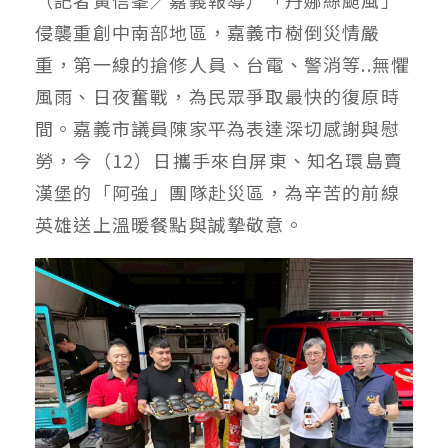
侵襲重創中南部地區，嘉義市樹倒災情嚴
重，第一線的搶修人員、台電、警消等..無懼
風雨、日夜奮戰，為民眾爭取最快的復原時
間。嘉義市議員陳家平為表達深切感謝與慰
勞，今（12）日攜手來自屏東、知名環島賣
漢堡的「阿強」團隊赴災區，為辛苦的前線
英雄送上溫暖餐點與誠摯敬意。