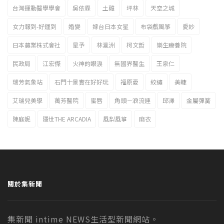
台灣運動醫學學會
吳依霖
土雞
坪林
天空之城
女力報到-好運到
婚變
嫁台日本女星
布袋戲風箏
愛紗
日本農業株式會社
星予
林瀛洲
柯文哲
樂生療養院
民政局
江宏傑
火神的眼淚
無國界醫生
王泉仁
瑞芳氣象站
石門十景實在好好玩
福原愛
紋繡
美睫
艾瑞兒美學
萬芳醫院
蜜唇
角頭－浪流連
邱澤
金屬彈簧
陳庭妮
隱世THE ARCADIA
風梨風箏
麻衣
關於集新聞
集新聞 intime NEWS生活型新聞網站。