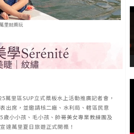
萬里就槳玩
25萬里區SUP立式槳板水上活動推廣記者會，
代表出席，並邀請核二廠、水利局、轄區民意
5歲小小孩、毛小孩、帥哥美女專業教練團及
，宣達萬里夏日旅遊正式開槳！