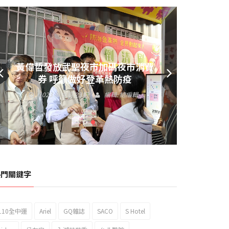
黃偉哲發放武聖夜市加碼夜市消費
券 呼籲做好登革熱防疫
2023 年 9 月 23 日
編輯:
總編輯
熱門關鍵字
110全中運
Ariel
GQ雜誌
SACO
S Hotel