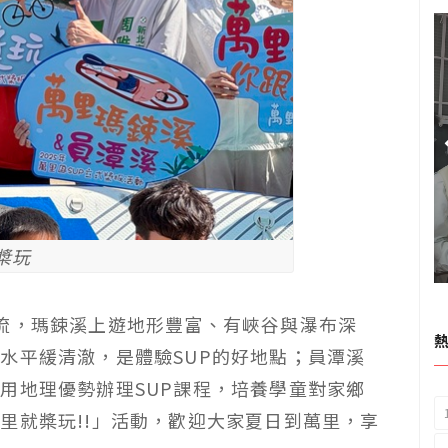
槳玩
流，瑪鋉溪上遊地形豐富、有峽谷與瀑布深
水平緩清澈，是體驗SUP的好地點；員潭溪
用地理優勢辦理SUP課程，培養學童對家鄉
里就槳玩!!」活動，歡迎大家夏日到萬里，享