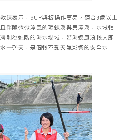
教練表示，SUP槳板操作簡易，適合3歲以上
浪且伴隨微微涼風的瑪鋉溪與員潭溪，水域較
翠灣則為進階的海水場域，若海邊風浪較大即
玩水一整天，是個較不受天氣影響的安全水