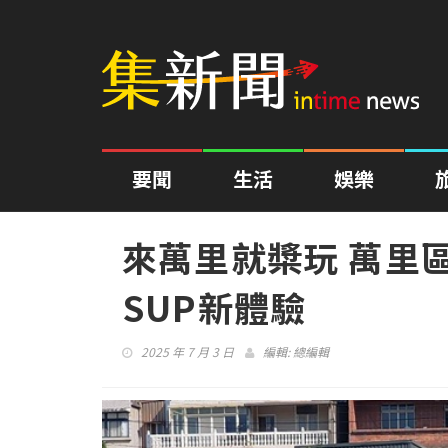
要聞
生活
娛樂
來萬里就槳玩 萬里
SUP新體驗
2025 年 7 月 3 日
編輯:
總編輯