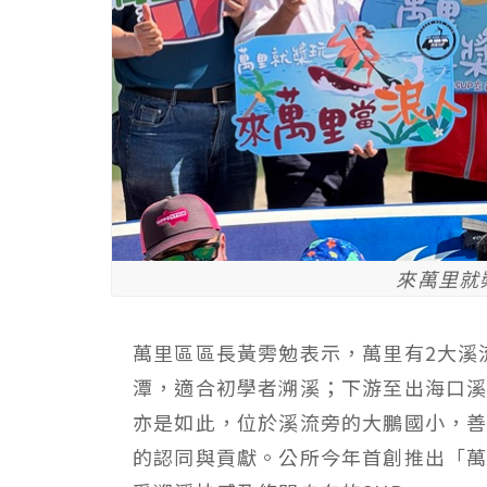
來萬里就
萬里區區長黃雱勉表示，萬里有2大溪
潭，適合初學者溯溪；下游至出海口溪
亦是如此，位於溪流旁的大鵬國小，善
的認同與貢獻。公所今年首創推出「萬