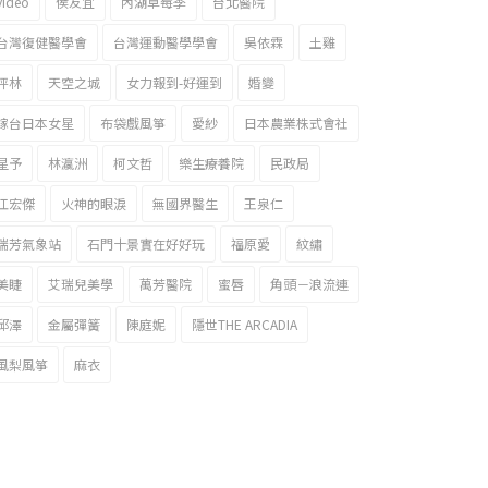
video
侯友宜
內湖草莓季
台北醫院
台灣復健醫學會
台灣運動醫學學會
吳依霖
土雞
坪林
天空之城
女力報到-好運到
婚變
嫁台日本女星
布袋戲風箏
愛紗
日本農業株式會社
星予
林瀛洲
柯文哲
樂生療養院
民政局
江宏傑
火神的眼淚
無國界醫生
王泉仁
瑞芳氣象站
石門十景實在好好玩
福原愛
紋繡
美睫
艾瑞兒美學
萬芳醫院
蜜唇
角頭－浪流連
邱澤
金屬彈簧
陳庭妮
隱世THE ARCADIA
風梨風箏
麻衣