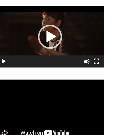
視
訊
播
放
器