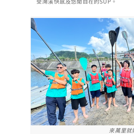
受溯溪快感及悠閒自在的SUP。
來萬里就