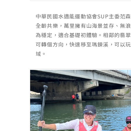
中華民國水適能運動協會SUP主委范森
全齡共樂，萬里擁有山海景並存、無
為穩定，適合基礎初體驗。相鄰的翡
可轉個方向，快速移至瑪鋉溪，可以
域。