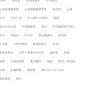
video
侯友宜
內湖草莓季
台北醫院
台灣復健醫學會
台灣運動醫學學會
吳依霖
土雞
坪林
天空之城
女力報到-好運到
婚變
嫁台日本女星
布袋戲風箏
愛紗
日本農業株式會社
星予
林瀛洲
柯文哲
樂生療養院
民政局
江宏傑
火神的眼淚
無國界醫生
王泉仁
瑞芳氣象站
石門十景實在好好玩
福原愛
紋繡
美睫
艾瑞兒美學
萬芳醫院
蜜唇
角頭－浪流連
邱澤
金屬彈簧
陳庭妮
隱世THE ARCADIA
風梨風箏
麻衣