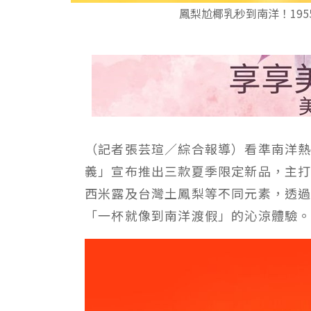
鳳梨尬椰乳秒到南洋！195
（記者張芸瑄／綜合報導）看準南洋熱
義」宣布推出三款夏季限定新品，主
西米露及台灣土鳳梨等不同元素，透
「一杯就像到南洋渡假」的沁涼體驗