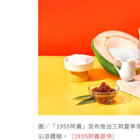
圖／「1955阿義」宣布推出三款夏
沁涼體驗。
（1955阿義提供）