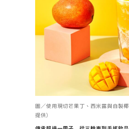
圖／使用現切芒果丁、西米露與自製椰
提供）
傳承超過一甲子 從三輪車到手搖飲