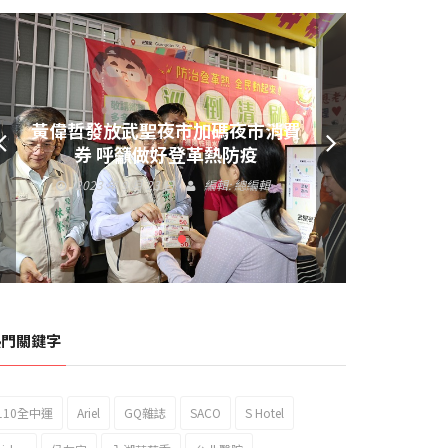
黃偉哲發放武聖夜市加碼夜市消費
券 呼籲做好登革熱防疫
2023 年 9 月 23 日
編輯:
總編輯
熱門關鍵字
110全中運
Ariel
GQ雜誌
SACO
S Hotel