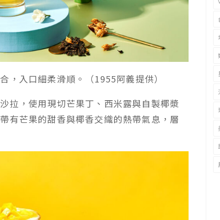
合，入口細柔滑順。（1955阿義提供）
實沙拉，使用現切芒果丁、西米露與自製椰漿
都帶有芒果的甜香與椰香交織的熱帶氣息，層