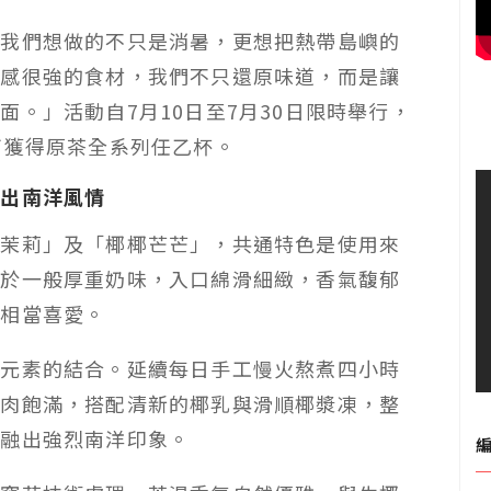
天我們想做的不只是消暑，更想把熱帶島嶼的
洋感很強的食材，我們不只還原味道，而是讓
。」活動自7月10日至7月30日限時舉行，
可獲得原茶全系列任乙杯。
織出南洋風情
椰茉莉」及「椰椰芒芒」，共通特色是使用來
同於一般厚重奶味，入口綿滑細緻，香氣馥郁
也相當喜愛。
新元素的結合。延續每日手工慢火熬煮四小時
果肉飽滿，搭配清新的椰乳與滑順椰漿凍，整
交融出強烈南洋印象。