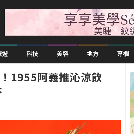
旅遊
科技
美容
地方
專欄
！1955阿義推沁涼飲
杯