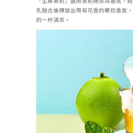
「生椰茉莉」選用茉莉綠茶為基底，
乳融合後釋放出帶有花香的椰奶香氣
的一杯清茶。