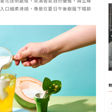
經窨花技術處理，茶湯香氣自然優雅，與生椰
，入口細柔滑順，像是在夏日午後樹蔭下啜飲