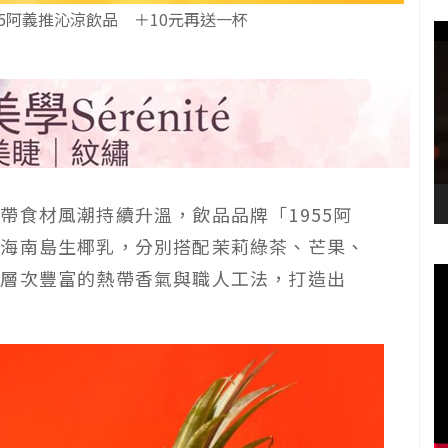
5阿義推沁涼飲品 ＋10元再送一杯
帶食材風潮持續升溫，飲品品牌「1955阿
打海南島生椰乳，分別搭配茉莉綠茶、芒果、
過層次豐富的熱帶香氣與職人工法，打造出
。