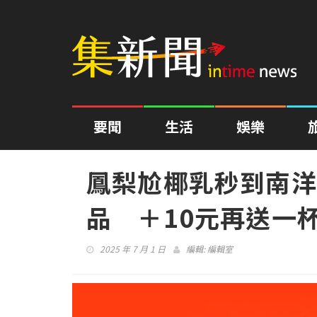
要聞
生活
娛樂
鳳梨尬椰乳秒到南洋
品 ＋10元再送一
2025 年 7 月 1 日
編輯:
編輯室