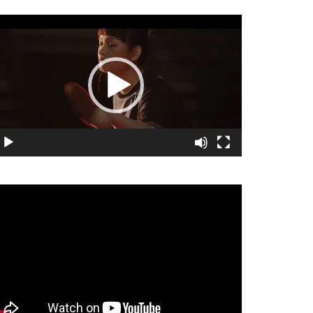
視
訊
播
放
器