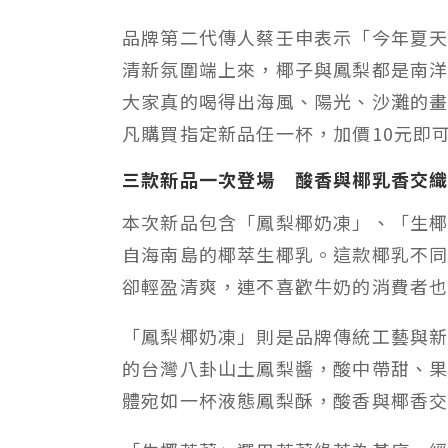
品牌第二代傳人蔡壬申表示「今年夏
清新氛圍端上來，椰子與鳳梨都是南
大家真的喝得出海風、陽光、沙灘的畫面
凡購買指定新品任一杯，加價10元即
三款新品一次登場 酸香與椰乳香交
本次新品包含「鳳梨椰奶凍」、「生
自海南島的椰萃生椰乳。這款椰乳不
卻輕盈清爽，連不喜歡牛奶的消費者
「鳳梨椰奶凍」則是品牌傳統工藝與
的台灣八卦山土鳳梨醬，酸中帶甜、
體宛如一杯液態鳳梨酥，酸香與椰香