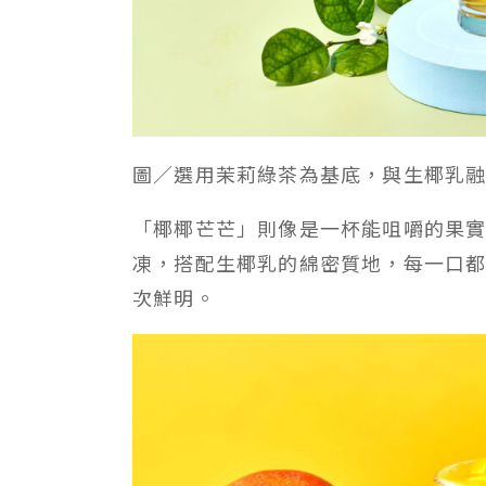
圖／選用茉莉綠茶為基底，與生椰乳融
「椰椰芒芒」則像是一杯能咀嚼的果
凍，搭配生椰乳的綿密質地，每一口
次鮮明。