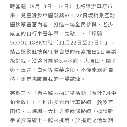
時當週（9月13日、14日）也將舉辦草原市
集、兒童滑步車體驗與ROUVY實境騎乘互動
體驗等豐富內容，打造一場全民參與、老少
咸宜的自行車嘉年華。亮點二、「環騎
5COOL 188K挑戰（11月22日至23日）」，
結合運動競技與征服自然的元素推出2日專業
級挑戰，沿途將經過5座水庫、大凍山、關子
嶺、玉井、白河等精華路段，不僅能親近自
然，更是挑戰自我的一場試煉。
亮點三、「自主騎乘抽好禮活動（預計7月中
旬開放）」，推出多元自行車路線－菱波官
田線、山海圳－大圳之路兩條路線，邀請新
手或資深騎士一起來挑戰，於指定之活動期