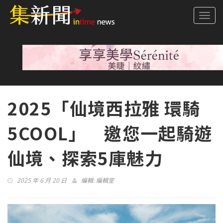
Togg
navi
2025「仙境西拉雅 環騎
5COOL」 邀您一起騎遊
仙境、探索5庫魅力
2025 年 6 月 20 日
編輯:
編輯室