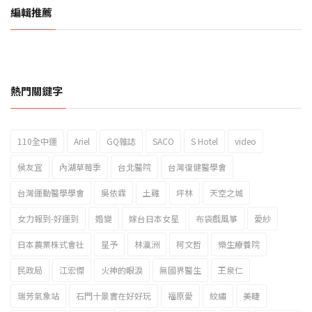
編輯推薦
熱門關鍵字
110全中運
Ariel
GQ雜誌
SACO
S Hotel
video
2023新北市北海岸國際風箏節「風在石起」霸氣回歸
侯友宜
內湖草莓季
台北醫院
台灣復健醫學會
台灣運動醫學學會
吳依霖
土雞
坪林
天空之城
女力報到-好運到
婚變
嫁台日本女星
布袋戲風箏
愛紗
日本農業株式會社
星予
林瀛洲
柯文哲
樂生療養院
民政局
江宏傑
火神的眼淚
無國界醫生
王泉仁
瑞芳氣象站
石門十景實在好好玩
福原愛
紋繡
美睫