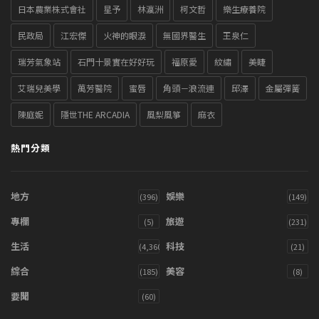
日本農業株式會社
星予
林瀛洲
柯文哲
樂生療養院
民政局
江宏傑
火神的眼淚
無國界醫生
王泉仁
瑞芳氣象站
石門十景實在好好玩
福原愛
紋繡
美睫
艾瑞兒美學
萬芳醫院
蜜唇
角頭－浪流連
邱澤
金屬彈簧
陳庭妮
隱世THE ARCADIA
風梨風箏
麻衣
熱門分類
地方
娛樂
(396)
(149)
專欄
旅遊
(5)
(231)
生活
科技
(4,360)
(21)
綜合
美容
(185)
(8)
要聞
(60)