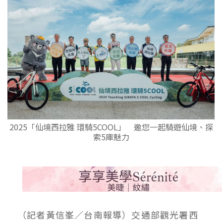
2025「仙境西拉雅 環騎5COOL」 邀您一起騎遊仙境、探
索5庫魅力
（記者黃信峯／台南報導）交通部觀光署西