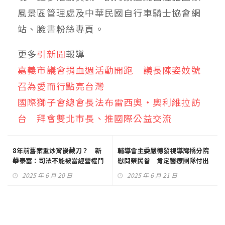
風景區管理處及中華民國自行車騎士協會網
站、臉書粉絲專頁。
更多
引新聞
報導
嘉義市議會捐血週活動開跑 議長陳姿妏號
召為愛而行點亮台灣
國際獅子會總會長法布雷西奧·奧利維拉訪
台 拜會雙北市長、推國際公益交流
8年前舊案重炒背後藏刀？ 新
輔導會主委嚴德發視導灣橋分院
華泰富：司法不能被當經營權鬥
慰問榮民眷 肯定醫療團隊付出
爭工具
2025 年 6 月 20 日
2025 年 6 月 21 日