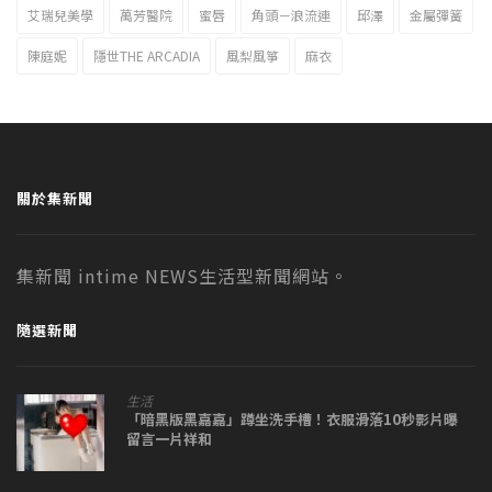
艾瑞兒美學
萬芳醫院
蜜唇
角頭－浪流連
邱澤
金屬彈簧
陳庭妮
隱世THE ARCADIA
風梨風箏
麻衣
關於集新聞
集新聞 intime NEWS生活型新聞網站。
隨選新聞
生活
「暗黑版黑嘉嘉」蹲坐洗手槽！衣服滑落10秒影片曝
留言一片祥和