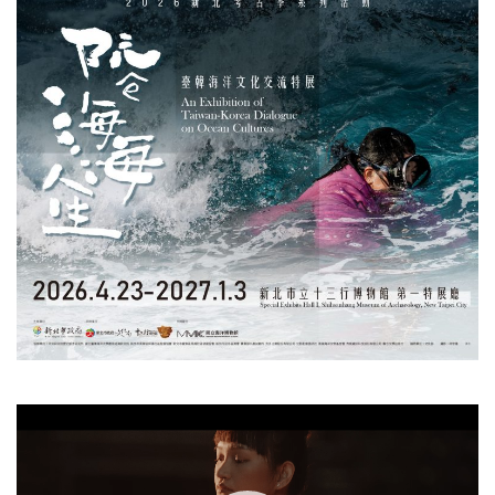
視
訊
播
放