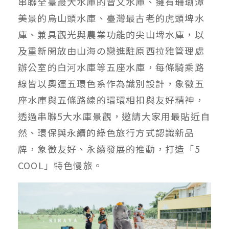
串聯全臺最大水庫的曾文水庫、擁有珊瑚潭
美景的烏山頭水庫、臺灣最古老的虎頭埤水
庫、兼具觀光與農業功能的尖山埤水庫，以
及重新開放由山海の戀進駐原西拉雅管理處
辦公室的白河水庫等五座水庫，每條騎乘路
線皆以奧運五環色系作為識別設計，象徵五
座水庫與五條路線的環環相扣與友好精神，
透過串聯5大水庫景觀，邀請大家用最貼近自
然、環保與永續的綠色旅行方式認識新品
牌，象徵友好、永續發展的推動，打造「5
COOL」特色慢旅。