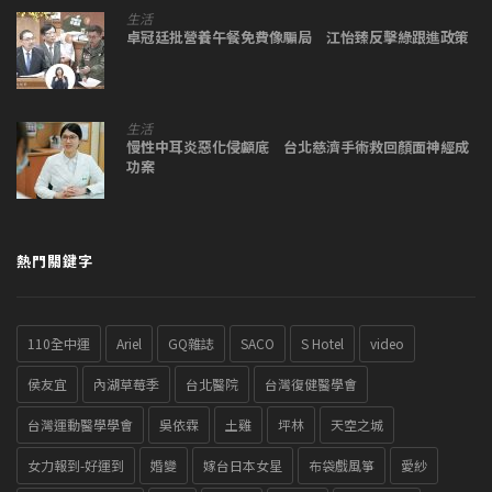
生活
卓冠廷批營養午餐免費像騙局 江怡臻反擊綠跟進政策
生活
慢性中耳炎惡化侵顱底 台北慈濟手術救回顏面神經成
功案
熱門關鍵字
110全中運
Ariel
GQ雜誌
SACO
S Hotel
video
侯友宜
內湖草莓季
台北醫院
台灣復健醫學會
台灣運動醫學學會
吳依霖
土雞
坪林
天空之城
女力報到-好運到
婚變
嫁台日本女星
布袋戲風箏
愛紗