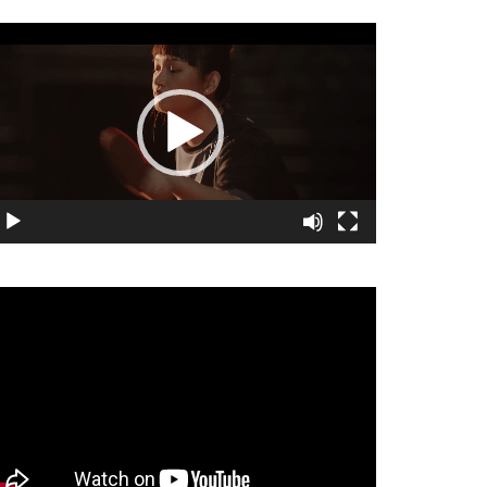
視
訊
播
放
器