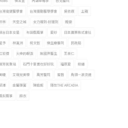
video
侯友宜
內湖草莓季
台北醫院
台灣復健醫學會
台灣運動醫學學會
吳依霖
土雞
坪林
天空之城
女力報到-好運到
婚變
嫁台日本女星
布袋戲風箏
愛紗
日本農業株式會社
星予
林瀛洲
柯文哲
樂生療養院
民政局
江宏傑
火神的眼淚
無國界醫生
王泉仁
瑞芳氣象站
石門十景實在好好玩
福原愛
紋繡
美睫
艾瑞兒美學
萬芳醫院
蜜唇
角頭－浪流連
邱澤
金屬彈簧
陳庭妮
隱世THE ARCADIA
風梨風箏
麻衣