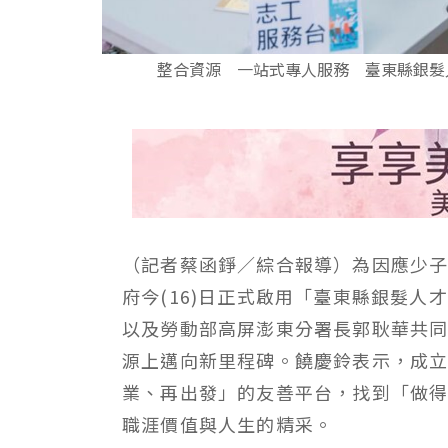
整合資源 一站式專人服務 臺東縣銀髮
（記者蔡函錚／綜合報導）為因應少
府今(16)日正式啟用「臺東縣銀髮
以及勞動部高屏澎東分署長郭耿華共
源上邁向新里程碑。饒慶鈴表示，成
業、再出發」的友善平台，找到「做
職涯價值與人生的精采。