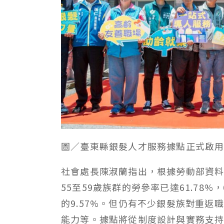
圖／臺東縣銀髮人才服務據點正式啟
社會處長陳淑蘭指出，根據勞動部資料
55至59歲族群的勞參率已達61.78%，
的9.57%。但仍有不少銀髮族對重
能力等。據點將從制度設計與實務支