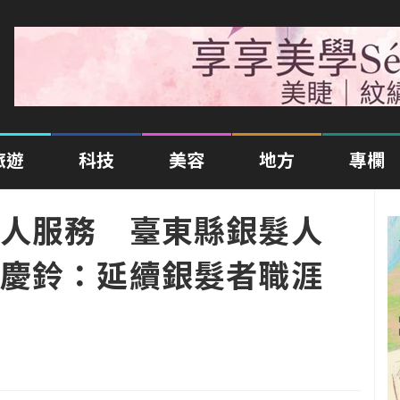
旅遊
科技
美容
地方
專欄
人服務 臺東縣銀髮人
慶鈴：延續銀髮者職涯