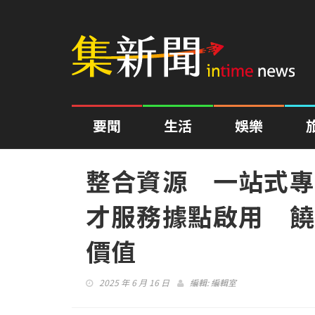
要聞
生活
娛樂
整合資源 一站式專
才服務據點啟用 饒
價值
2025 年 6 月 16 日
編輯:
編輯室