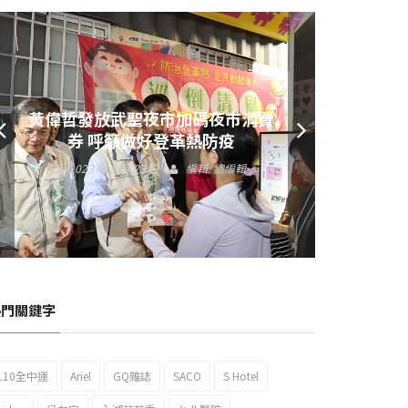
黃偉哲發放武聖夜市加碼夜市消費
券 呼籲做好登革熱防疫
2023 年 9 月 23 日
編輯:
總編輯
熱門關鍵字
110全中運
Ariel
GQ雜誌
SACO
S Hotel