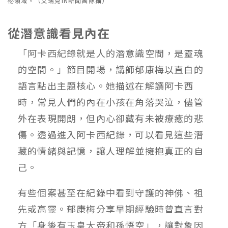
祕領域。（艾瑞克IN新聞團隊攝）
從潛意識看見內在
「阿卡西紀錄就是人的潛意識空間，是靈魂
的空間。」節目開場，講師郁康梅以直白的
語言點出主題核心。她描述在解讀阿卡西
時，常見人們的內在小孩在角落哭泣，儘管
外在表現開朗，但內心卻藏有未被療癒的悲
傷。透過進入阿卡西紀錄，可以看見這些潛
藏的情緒與記憶，讓人理解並擁抱真正的自
己。
有些個案甚至在紀錄中看到守護的神佛、祖
先或高靈。郁康梅分享早期經驗時曾直言對
方「身後有玉皇大帝和孫悟空」，讓對象因