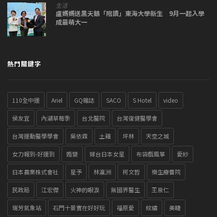
生活
盧媽媽送黑天鵝「陪讀」東海大學新生 9月一起入學
成最萌大一
熱門關鍵字
110全中運
Ariel
GQ雜誌
SACO
S Hotel
video
侯友宜
內湖草莓季
台北醫院
台灣復健醫學會
台灣運動醫學學會
吳依霖
土雞
坪林
天空之城
女力報到-好運到
婚變
嫁台日本女星
布袋戲風箏
愛紗
日本農業株式會社
星予
林瀛洲
柯文哲
樂生療養院
民政局
江宏傑
火神的眼淚
無國界醫生
王泉仁
瑞芳氣象站
石門十景實在好好玩
福原愛
紋繡
美睫