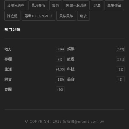
艾瑞兒美學
萬芳醫院
蜜唇
角頭－浪流連
邱澤
金屬彈簧
陳庭妮
隱世THE ARCADIA
風梨風箏
麻衣
熱門分類
地方
娛樂
(396)
(149)
專欄
旅遊
(5)
(231)
生活
科技
(4,357)
(21)
綜合
美容
(185)
(8)
要聞
(60)
© COPYRIGHT 2023 集新聞@intime.com.tw