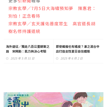
更多
引新聞
報導
宗教玄學／7月5日大海嘯預知夢 陳惠君：
別怕！正念看待
宗教玄學／玄天護佑普度眾生 高官道長胡
樹名修持護道統
海外遠征／獨走八百公里朝聖之
即使纖瘦也有橘皮？澤之湯台中
路 宋岡勳：肌力與決心考驗
店打造女性夏日自信體態
2025 年 5 月 31 日
2025 年 6 月 2 日