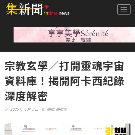
Togg
navi
宗教玄學／打開靈魂宇宙
資料庫！揭開阿卡西紀錄
深度解密
2025 年 6 月 1 日
編輯:
編輯室