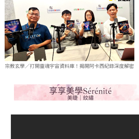
宗教玄學／打開靈魂宇宙資料庫！揭開阿卡西紀錄深度解密