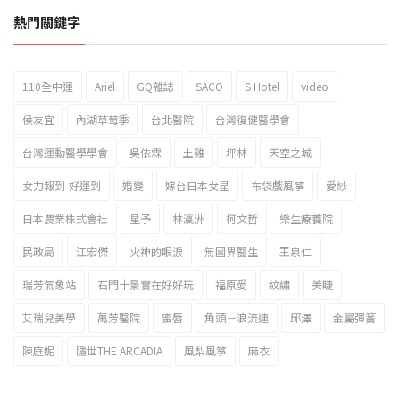
熱門關鍵字
110全中運
Ariel
GQ雜誌
SACO
S Hotel
video
2023新北市北海岸國際風箏節「風在石起」霸氣回歸
侯友宜
內湖草莓季
台北醫院
台灣復健醫學會
台灣運動醫學學會
吳依霖
土雞
坪林
天空之城
女力報到-好運到
婚變
嫁台日本女星
布袋戲風箏
愛紗
日本農業株式會社
星予
林瀛洲
柯文哲
樂生療養院
民政局
江宏傑
火神的眼淚
無國界醫生
王泉仁
瑞芳氣象站
石門十景實在好好玩
福原愛
紋繡
美睫
艾瑞兒美學
萬芳醫院
蜜唇
角頭－浪流連
邱澤
金屬彈簧
陳庭妮
隱世THE ARCADIA
風梨風箏
麻衣