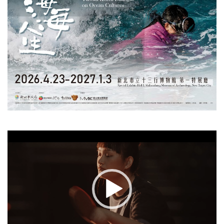
視
訊
播
放
器