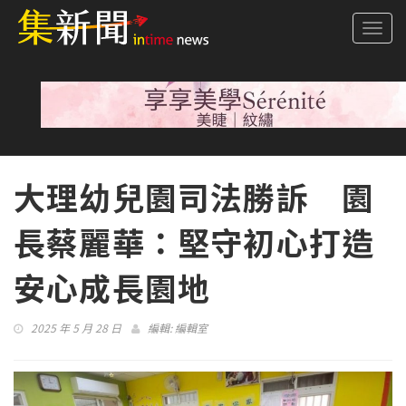
Togg
navi
大理幼兒園司法勝訴 園
長蔡麗華：堅守初心打造
安心成長園地
2025 年 5 月 28 日
編輯:
編輯室