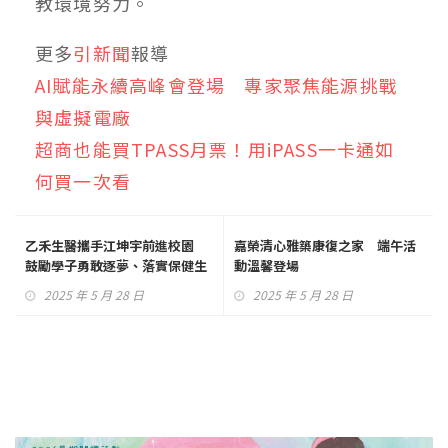
教環境努力。
更多
引新聞
報導
AI賦能永續高峰會登場 專家聚焦能源挑戰
與虛擬電廠
超商也能買TPASS月票！用iPASS一卡通如
何買一次看
乙禾生醫攜手江坤宇前進校園
嘉榮清心雅築康復之家 端午活
鼓勵學子勇敢逐夢、落實保健生
動溫馨登場
活觀念！
2025 年 5 月 28 日
2025 年 5 月 28 日