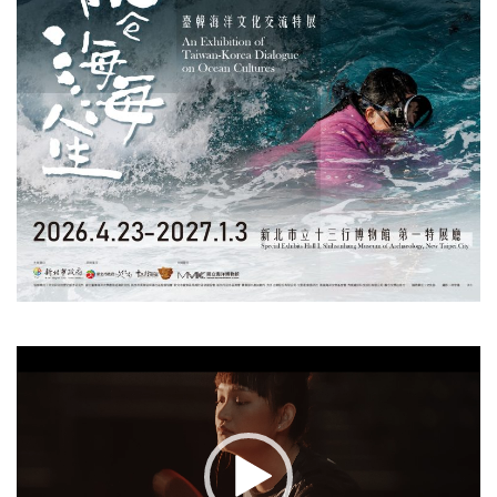
視
訊
播
放
器