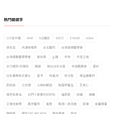
熱門關鍵字
110全中運
Ariel
GQ雜誌
SACO
S Hotel
video
2023新北市北海岸國際風箏節「風在石起」霸氣回歸
侯友宜
內湖草莓季
台北醫院
台灣復健醫學會
台灣運動醫學學會
吳依霖
土雞
坪林
天空之城
女力報到-好運到
婚變
嫁台日本女星
布袋戲風箏
愛紗
日本農業株式會社
星予
林瀛洲
柯文哲
樂生療養院
民政局
江宏傑
火神的眼淚
無國界醫生
王泉仁
瑞芳氣象站
石門十景實在好好玩
福原愛
紋繡
美睫
艾瑞兒美學
萬芳醫院
蜜唇
角頭－浪流連
邱澤
金屬彈簧
陳庭妮
隱世THE ARCADIA
風梨風箏
麻衣