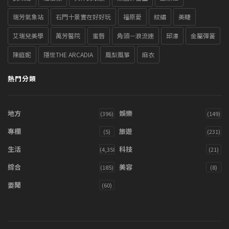
瑞芳氣象站
石門十景實在好好玩
福原愛
紋繡
美睫
艾瑞兒美學
萬芳醫院
蜜唇
角頭－浪流連
邱澤
金屬彈簧
陳庭妮
隱世THE ARCADIA
風梨風箏
麻衣
熱門分類
地方
娛樂
(396)
(149)
專欄
旅遊
(5)
(231)
生活
科技
(4,358)
(21)
綜合
美容
(185)
(8)
要聞
(60)