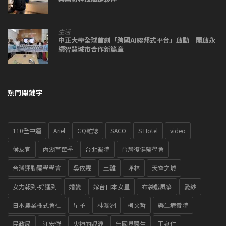
生活
中正大學全球首創「跨國AI聯邦式平台」啟動 開啟永
續智慧城市合作新篇章
熱門關鍵字
110全中運
Ariel
GQ雜誌
SACO
S Hotel
video
侯友宜
內湖草莓季
台北醫院
台灣復健醫學會
台灣運動醫學學會
吳依霖
土雞
坪林
天空之城
女力報到-好運到
婚變
嫁台日本女星
布袋戲風箏
愛紗
日本農業株式會社
星予
林瀛洲
柯文哲
樂生療養院
民政局
江宏傑
火神的眼淚
無國界醫生
王泉仁