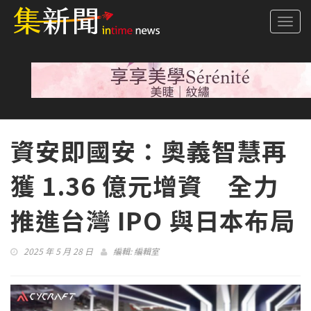
Togg
navi
資安即國安：奧義智慧再
獲 1.36 億元增資 全力
推進台灣 IPO 與日本布局
2025 年 5 月 28 日
編輯:
編輯室