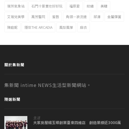
瑞芳氣象站
石門十景實在好好玩
福原愛
紋繡
美睫
艾瑞兒美學
萬芳醫院
蜜唇
角頭－浪流連
邱澤
金屬彈簧
陳庭妮
隱世THE ARCADIA
風梨風箏
麻衣
關於集新聞
集新聞 intime NEWS生活型新聞網站。
隨選新聞
生活
大家房屋楊玉鄉創業臺東四維店 創造業績近3000萬