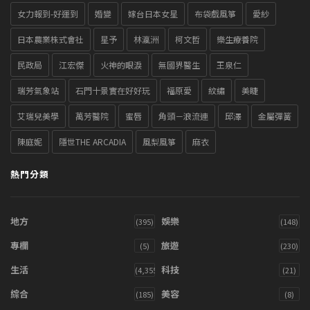
女力報到-好運到
婚變
嫁台日本女星
布袋戲風箏
愛紗
日本農業株式會社
星予
林瀛洲
柯文哲
樂生療養院
民政局
江宏傑
火神的眼淚
無國界醫生
王泉仁
瑞芳氣象站
石門十景實在好好玩
福原愛
紋繡
美睫
艾瑞兒美學
萬芳醫院
蜜唇
角頭－浪流連
邱澤
金屬彈簧
陳庭妮
隱世THE ARCADIA
風梨風箏
麻衣
熱門分類
地方
娛樂
(395)
(148)
專欄
旅遊
(5)
(230)
生活
科技
(4,355)
(21)
綜合
美容
(185)
(8)