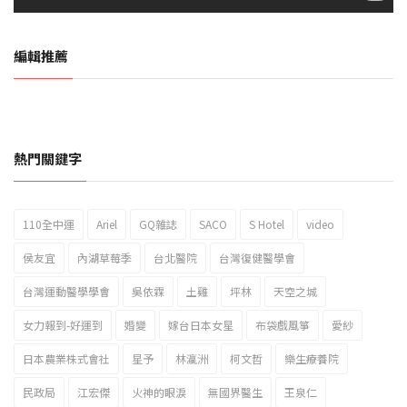
編輯推薦
熱門關鍵字
110全中運
Ariel
GQ雜誌
SACO
S Hotel
video
2023新北市北海岸國際風箏節「風在石起」霸氣回歸
侯友宜
內湖草莓季
台北醫院
台灣復健醫學會
台灣運動醫學學會
吳依霖
土雞
坪林
天空之城
女力報到-好運到
婚變
嫁台日本女星
布袋戲風箏
愛紗
日本農業株式會社
星予
林瀛洲
柯文哲
樂生療養院
民政局
江宏傑
火神的眼淚
無國界醫生
王泉仁