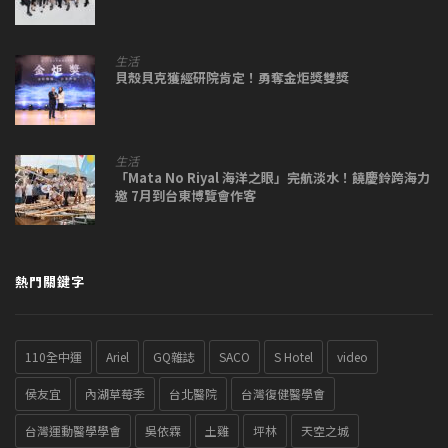
生活
貝殼貝克獲經研院肯定！勇奪金炬獎雙獎
生活
「Mata No Riyal 海洋之眼」完航淡水！饒慶鈴跨海力
邀 7月到台東博覽會作客
熱門關鍵字
110全中運
Ariel
GQ雜誌
SACO
S Hotel
video
侯友宜
內湖草莓季
台北醫院
台灣復健醫學會
台灣運動醫學學會
吳依霖
土雞
坪林
天空之城