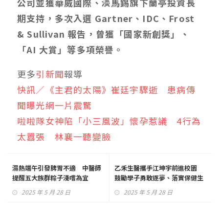
公司並獲華威國際、淡馬錫旗下蘭亭投資長
期支持，多次入選 Gartner、IDC、Frost
& Sullivan 報告，曾獲「國家新創獎」、
「AI 大賞」等多項榮譽。
更多
引新聞
報導
快訊／《主君的太陽》崔廷宇驟逝 患病傳
聞曝光網一片震驚
啦啦隊女神陷「小三風波」懷孕惹議 4行為
太囂張 林襄一聽變臉
濕熱端午引發脾胃不適 中醫師
乙禾生醫攜手江坤宇前進校園
提醒五大族群粽子淺嚐為宜
鼓勵學子勇敢逐夢、落實保健生
活觀念！
2025 年 5 月 28 日
2025 年 5 月 28 日